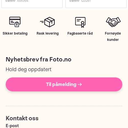
Varenr
159064
Varenr
123297
Sikker betaling
Rask levering
Fagbaserte råd
Fornøyde
kunder
Nyhetsbrev fra Foto.no
Hold deg oppdatert
Til påmelding →
Kontakt oss
E-post