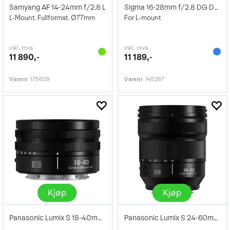
Samyang AF 14-24mm f/2.8 L
Sigma 16-28mm f/2.8 DG DN Contemporary
L-Mount. Fullformat. Ø77mm
For L-mount
inkl. mva
inkl. mva
11 890,-
11 189,-
Varenr
175639
Varenr
145267
Kjøp
Kjøp
Panasonic Lumix S 18-40mm f/4.5-6.3
Panasonic Lumix S 24-60mm f/2.8