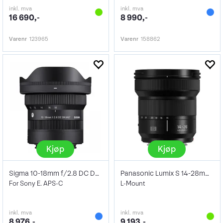
inkl. mva
inkl. mva
16 690,-
8 990,-
Varenr
123965
Varenr
158862
Kjøp
Kjøp
Sigma 10-18mm f/2.8 DC DN Contemporary
Panasonic Lumix S 14-28mm f/4-5.6
For Sony E. APS-C
L-Mount
inkl. mva
inkl. mva
8 976,-
9 193,-