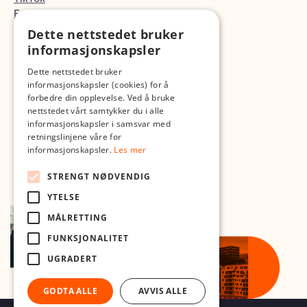
Fotopodden
Dette nettstedet bruker
Med forbehold om skrive- og lagerfeil
informasjonskapsler
Dette nettstedet bruker
informasjonskapsler (cookies) for å
forbedre din opplevelse. Ved å bruke
nettstedet vårt samtykker du i alle
informasjonskapsler i samsvar med
retningslinjene våre for
informasjonskapsler.
Les mer
STRENGT NØDVENDIG
YTELSE
MÅLRETTING
FUNKSJONALITET
UGRADERT
GODTA ALLE
AVVIS ALLE