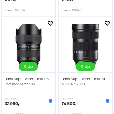
Varenr
158864
Varenr
151040
Kjøp
Kjøp
Leica Super-Vario-Elmarit-SL 14-24 f/2.8
Leica Super-Vario-Elmar-SL 16-35mm
Sort anodisert finish
f/3.5-4.6 ASPH
inkl. mva
inkl. mva
32 990,-
74 500,-