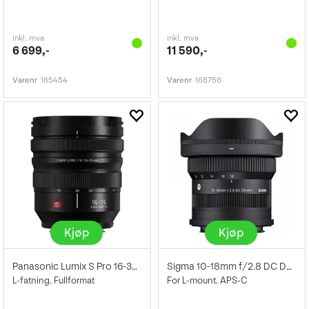
inkl. mva
inkl. mva
6 699,-
11 590,-
Varenr
165454
Varenr
168756
Kjøp
Kjøp
Panasonic Lumix S Pro 16-35mm f/4
Sigma 10-18mm f/2.8 DC DN Contemporary
L-fatning. Fullformat
For L-mount. APS-C