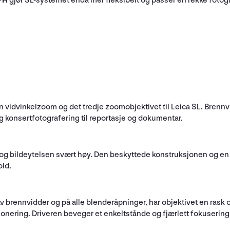
SPH
gjør SL-systemet enda mer fleksibelt og passer en rekke fotogr
idvinkelzoom og det tredje zoomobjektivet til Leica SL. Brennvid
g konsertfotografering til reportasje og dokumentar.
n og bildeytelsen svært høy. Den beskyttede konstruksjonen og en
old.
et av brennvidder og på alle blenderåpninger, har objektivet en ras
onering. Driveren beveger et enkeltstånde og fjærlett fokusering