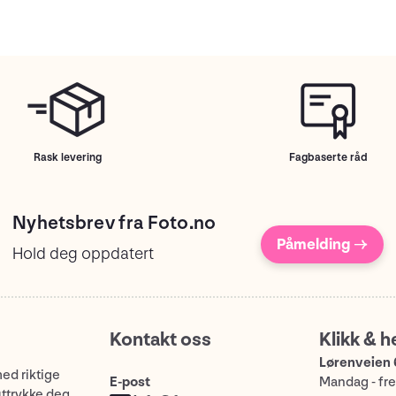
Rask levering
Fagbaserte råd
Nyhetsbrev fra Foto.no
Påmelding →
Hold deg oppdatert
Kontakt oss
Klikk & h
Lørenveien 
med riktige
E-post
Mandag - fre
uttrykke deg