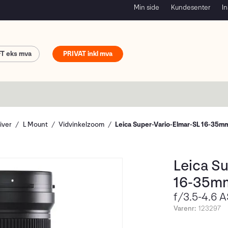
Min side
Kundesenter
In
FT
PRIVAT
iver
L Mount
Vidvinkelzoom
Leica Super-Vario-Elmar-SL 16-35m
Leica S
16-35m
f/3.5-4.6 
Varenr:
123297