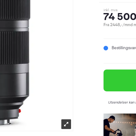
inkl. mva
74 500
Fra 2448,-/mnd m
Bestillingsva
Utsendelser kan s