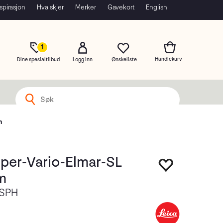
spirasjon
Hva skjer
Merker
Gavekort
English
1
Dine spesialtilbud
Logg inn
m
uper-Vario-Elmar-SL
m
ASPH