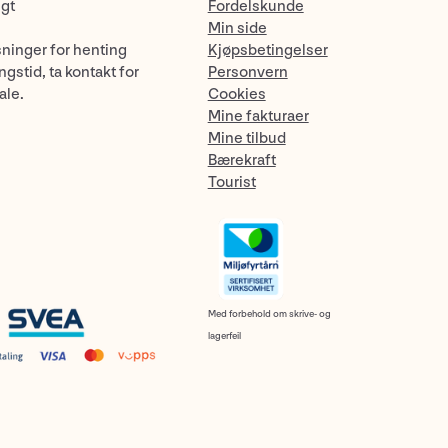
ngt
Fordelskunde
Min side
sninger for henting
Kjøpsbetingelser
gstid, ta kontakt for
Personvern
ale.
Cookies
Mine fakturaer
Mine tilbud
Bærekraft
Tourist
Med forbehold om skrive- og
lagerfeil