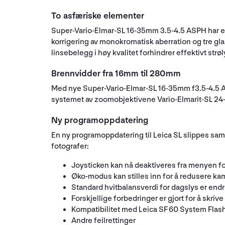
To asfæriske elementer
Super-Vario-Elmar-SL 16-35mm 3.5-4.5 ASPH har et n
korrigering av monokromatisk aberration og tre gl
linsebelegg i høy kvalitet forhindrer effektivt strø
Brennvidder fra 16mm til 280mm
Med nye Super-Vario-Elmar-SL 16-35mm f3.5-4.5 ASP
systemet av zoomobjektivene Vario-Elmarit-SL 24
Ny programoppdatering
En ny programoppdatering til Leica SL slippes sam
fotografer:
Joysticken kan nå deaktiveres fra menyen for
Øko-modus kan stilles inn for å redusere k
Standard hvitbalansverdi for dagslys er endr
Forskjellige forbedringer er gjort for å skriv
Kompatibilitet med Leica SF 60 System Flash
Andre feilrettinger