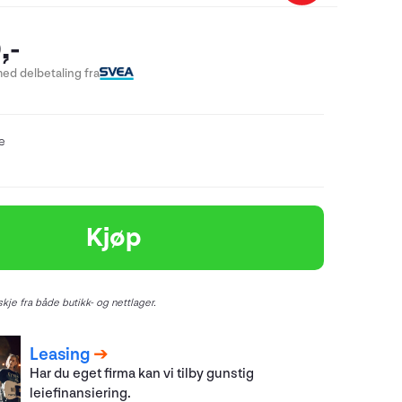
,-
ed delbetaling fra
re
Kjøp
kje fra både butikk- og nettlager.
Leasing
Har du eget firma kan vi tilby gunstig
leiefinansiering.