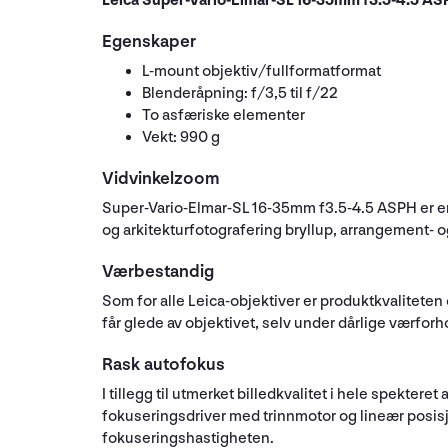
Leica Super-Vario-Elmar-SL 16-35mm f3.5-4.5 A
Egenskaper
L-mount objektiv/fullformatformat
Blenderåpning: f/3,5 til f/22
To asfæriske elementer
Vekt: 990 g
Vidvinkelzoom
Super-Vario-Elmar-SL 16-35mm f3.5-4.5 ASPH er en v
og arkitekturfotografering bryllup, arrangement- o
Værbestandig
Som for alle Leica-objektiver er produktkvalitete
får glede av objektivet, selv under dårlige værforh
Rask autofokus
I tillegg til utmerket billedkvalitet i hele spekter
fokuseringsdriver med trinnmotor og lineær posisj
fokuseringshastigheten.