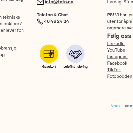
info@foto.no
Lørdag: Ste
Telefon & Chat
PS!
Vi har lø
n tekniske
46 46 24 24
utenfor åpnin
et enklere å
nærmere avt
er lever for,
Følg oss
LinkedIn
obransje,
YouTube
 og
Instagram
Facebook
TikTok
Fotopodden