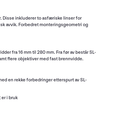
Disse inkluderer to asfæriske linser for
tisk avvik. Forbedret monteringsgeometri og
er fra 16 mm til 280 mm. Fra før av består SL-
t flere objektiver med fast brennvidde.
ed en rekke forbedringer etterspurt av SL-
er i bruk