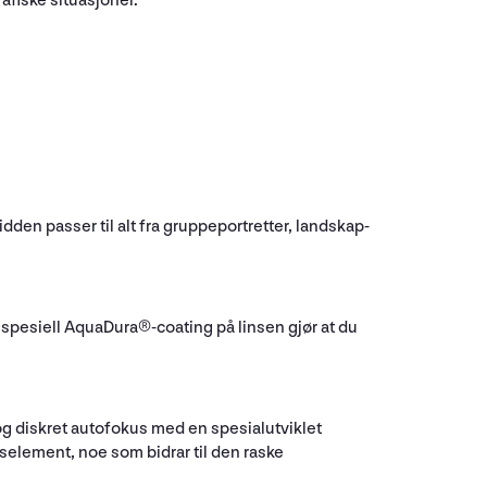
afiske situasjoner.
den passer til alt fra gruppeportretter, landskap-
 spesiell AquaDura®-coating på linsen gjør at du
k og diskret autofokus med en spesialutviklet
selement, noe som bidrar til den raske