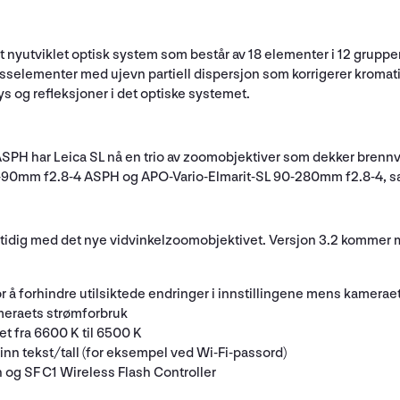
yutviklet optisk system som består av 18 elementer i 12 grupper. 
asselementer med ujevn partiell dispersjon som korrigerer kroma
lys og refleksjoner i det optiske systemet.
H har Leica SL nå en trio av zoomobjektiver som dekker brennvidd
-90mm f2.8-4 ASPH og APO-Vario-Elmarit-SL 90-280mm f2.8-4, sam
tidig med det nye vidvinkelzoomobjektivet. Versjon 3.2 kommer m
 å forhindre utilsiktede endringer i innstillingene mens kameraet 
ameraets strømforbruk
et fra 6600 K til 6500 K
e inn tekst/tall (for eksempel ved Wi-Fi-passord)
 og SF C1 Wireless Flash Controller