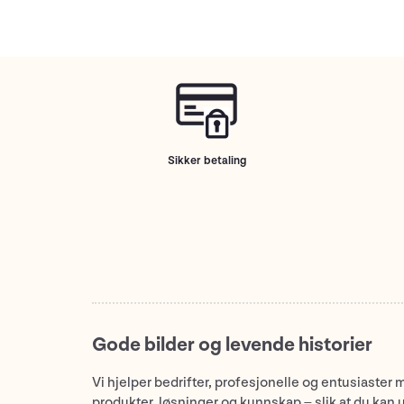
Sikker betaling
Gode bilder og levende historier
Vi hjelper bedrifter, profesjonelle og entusiaster 
produkter, løsninger og kunnskap – slik at du kan 