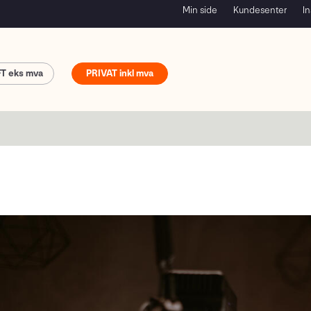
Min side
Kundesenter
In
FT
PRIVAT