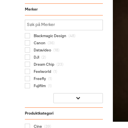
Merker
Blackmagic Design
(48)
Canon
(36)
Datavideo
(18)
DJI
(2)
Dream Chip
(23)
Feelworld
(1)
Freefly
(1)
Fujifilm
(1)
Produktkategori
Cine
(39)