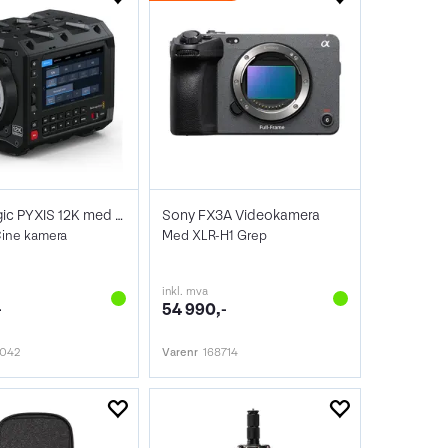
Blackmagic PYXIS 12K med L-Mount
Sony FX3A Videokamera
Cine kamera
Med XLR-H1 Grep
inkl. mva
-
54 990,-
8042
Varenr
168714