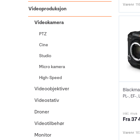
Varenr
11
Videoproduksjon
Videokamera
PTZ
Cine
Studio
Micro kamera
High-Speed
Videoobjektiver
Blackma
PL-, EF-,
Videostativ
Droner
inkl. mva
Fra 37 
Videotilbehør
Varenr
16
Monitor