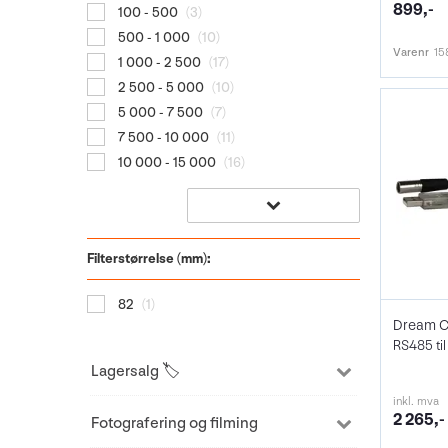
899,-
100 - 500
(3)
500 - 1 000
(10)
Varenr
15
1 000 - 2 500
(17)
2 500 - 5 000
(10)
5 000 - 7 500
(7)
7 500 - 10 000
(11)
10 000 - 15 000
(16)
Filterstørrelse (mm):
82
(1)
Dream C
RS485 ti
Lagersalg 🏷️
inkl. mva
2 265,-
Fotografering og filming