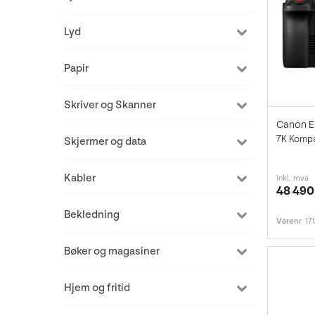
Lyd
Papir
Skriver og Skanner
Canon E
7K Kompa
Skjermer og data
Kabler
inkl. mva
48 490
Bekledning
Varenr
17
Bøker og magasiner
Hjem og fritid