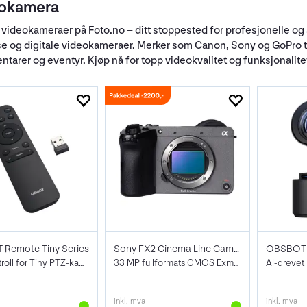
okamera
 videokameraer på Foto.no – ditt stoppested for profesjonelle og a
se og digitale videokameraer. Merker som Canon, Sony og GoPro tilb
tarer og eventyr. Kjøp nå for topp videokvalitet og funksjonalite
Remote Tiny Series
Sony FX2 Cinema Line Camera
OBSBOT T
Fjernkontroll for Tiny PTZ-kamera
33 MP fullformats CMOS Exmor R-sensor
AI-drevet
inkl. mva
inkl. mva