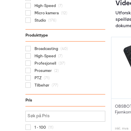
Vide
High-Speed
(7)
Utforsk
Micro kamera
(12)
speillø
Studio
(176)
dokumen
Produkttype
Broadcasting
(40)
High-Speed
(7)
Profesjonell
(37)
Prosumer
(2)
PTZ
(71)
Tilbehør
(77)
Pris
OBSBOT 
1 - 100
(11)
inkl. mva