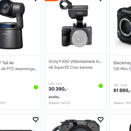
Sony FX30 Videokamera m/XLR-håndtak
ail Air
4K Super35 Cine-kamera
AI-drevet 4K PTZ-strømningskamera
12K Mini 
inkl. mva
inkl. mva
30 390,-
61 890,
31 973,-
2187
Varenr
147427
Varenr
16