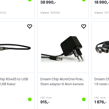
38 990,-
18 990,
8402
Varenr
169089
Varenr
16
hip RS485 to USB
Dream Chip AtomOne Power Supply 12v 2A
Dream Ch
l USB Kabel
Strøm adapter til Atom kamera
inkl. mva
inkl. mva
915,-
1 876,-