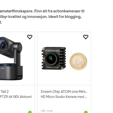
matørfilmskapere. Finn alt fra actionkameraer til
yr kvalitet og innovasjon. Ideell for blogging,
t.
ail 2
Dream Chip ATOM one Mini Kamera
 PTZR 4K NDI-Aktivert
HD Micro Studio Kamera med SDI
inkl. mva