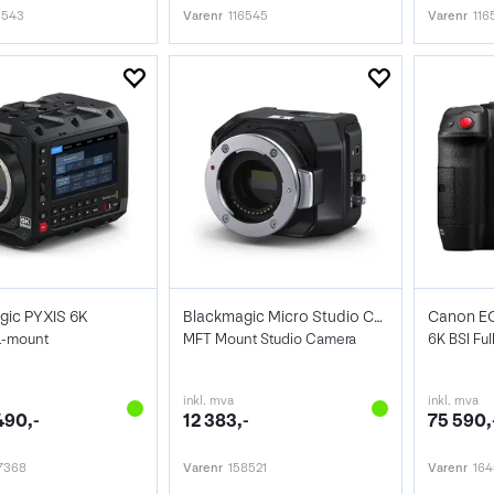
6543
Varenr
116545
Varenr
116
gic PYXIS 6K
Blackmagic Micro Studio Cam 4K G2
Canon E
 L-mount
MFT Mount Studio Camera
6K BSI Fu
inkl. mva
inkl. mva
490,-
12 383,-
75 590,
7368
Varenr
158521
Varenr
164