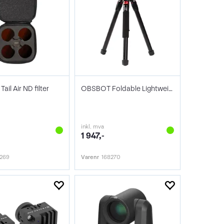
il Air ND filter
OBSBOT Foldable Lightweight Tripod
inkl. mva
1 947,-
8269
Varenr
168270