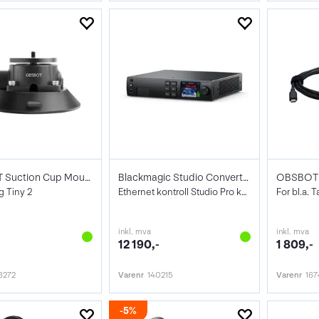
OBSBOT Suction Cup Mount
Blackmagic Studio Converter
og Tiny 2
Ethernet kontroll Studio Pro kamera
For bl.a. Ta
inkl. mva
inkl. mva
12 190,-
1 809,-
8272
Varenr
140215
Varenr
167
5%