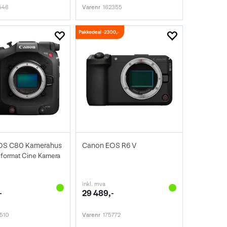
546
Varenr
162355
OS C80 Kamerahus
Canon EOS R6 V
llformat Cine Kamera
inkl. mva
-
29 489,-
510
Varenr
175772