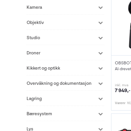
Kamera
Objektiv
Studio
Droner
OBSBOT T
Kikkert og optikk
Overvåkning og dokumentasjon
inkl. mva
7 949,-
Lagring
Varenr
16
Bæresystem
Lys