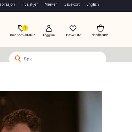
spirasjon
Hva skjer
Merker
Gavekort
English
1
Dine spesialtilbud
Logg inn