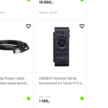
-
16 890,-
7466
Varenr
115158
ip Power Cable
OBSBOT Remote Tail Air
1.8 meter strøm kabel AtomOne Kamera
Fjernkontroll for Tail Air PTZ-kamera
inkl. mva
1 199,-