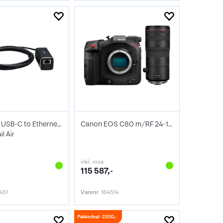
OBSBOT USB-C to Ethernet Adapter
Canon EOS C80 m/RF 24-105mm f/2.8 L IS Z
il Air
inkl. mva
115 587,-
451
Varenr
164514