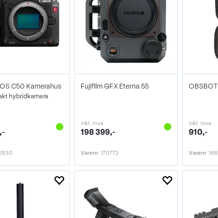
OS C50 Kamerahus
Fujifilm GFX Eterna 55
OBSBOT Ta
kt hybridkamera
inkl. mva
inkl. mva
,-
198 399,-
910,-
0530
Varenr
170772
Varenr
16