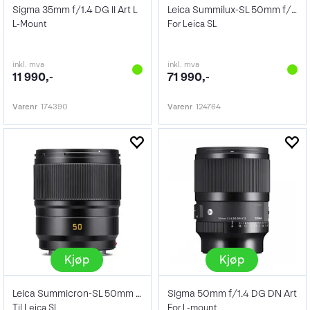
Sigma 35mm f/1.4 DG II Art L
Leica Summilux-SL 50mm f/1.4 ASPH.
L-Mount
For Leica SL
inkl. mva
inkl. mva
11 990,-
71 990,-
Varenr
174390
Varenr
124764
Kjøp
Kjøp
Leica Summicron-SL 50mm f/2 ASPH
Sigma 50mm f/1.4 DG DN Art
Til Leica SL
For L-mount