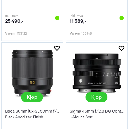
inkl. mva
inkl. mva
25 490,-
11 589,-
Varenr
153122
Varenr
153148
Kjøp
Kjøp
Leica Summilux-SL 50mm f/1.4
Sigma 45mm f/2.8 DG Contemporary Black
Black Anodized Finish
L-Mount. Sort