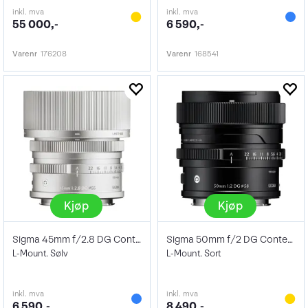
inkl. mva
inkl. mva
55 000,-
6 590,-
Varenr
176208
Varenr
168541
Kjøp
Kjøp
Sigma 45mm f/2.8 DG Contemporary Silver
Sigma 50mm f/2 DG Contemporary Black
L-Mount. Sølv
L-Mount. Sort
inkl. mva
inkl. mva
6 590,-
8 490,-