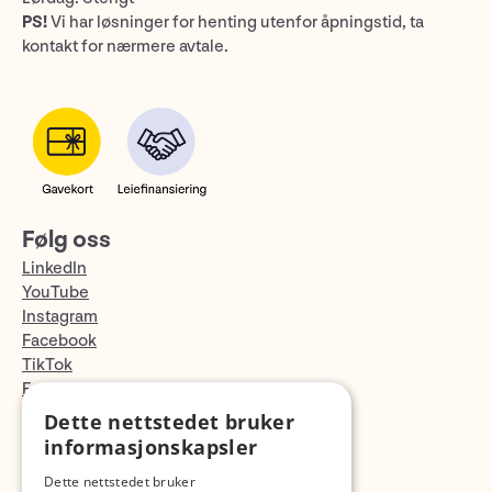
PS!
Vi har løsninger for henting utenfor åpningstid, ta
kontakt for nærmere avtale.
Følg oss
LinkedIn
YouTube
Instagram
Facebook
TikTok
Fotopodden
Dette nettstedet bruker
Med forbehold om skrive- og lagerfeil
informasjonskapsler
Dette nettstedet bruker