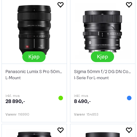
Kjøp
Kjøp
Panasonic Lumix S Pro 50mm f/1.4
Sigma 50mm f/2 DG DN Contemporary
L-Mount
I-Serie For L-mount
inkl. mva
inkl. mva
28 890,-
8 490,-
Varenr
116990
Varenr
154853