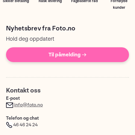
Sikker betaling
Rask levering
Fagbaserte råd
Fornøyde
kunder
Nyhetsbrev fra Foto.no
Hold deg oppdatert
Til påmelding →
Kontakt oss
E-post
info@foto.no
Telefon og chat
46 46 24 24