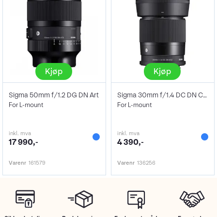
Kjøp
Kjøp
Sigma 50mm f/1.2 DG DN Art
Sigma 30mm f/1.4 DC DN Contemporary
For L-mount
For L-mount
inkl. mva
inkl. mva
17 990,-
4 390,-
Varenr
161579
Varenr
136256