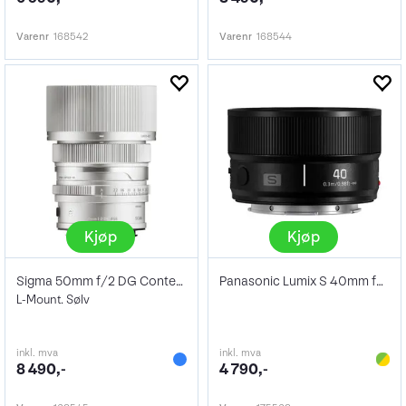
Varenr
168542
Varenr
168544
Kjøp
Kjøp
Sigma 50mm f/2 DG Contemporary Silver
Panasonic Lumix S 40mm f/2.0
L-Mount. Sølv
inkl. mva
inkl. mva
8 490,-
4 790,-