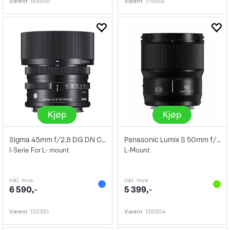
Varenr
168545
Varenr
175568
Kjøp
Kjøp
Sigma 45mm f/2.8 DG DN Contemporary
Panasonic Lumix S 50mm f/1.8
I-Serie For L- mount
L-Mount
inkl. mva
inkl. mva
6 590,-
5 399,-
Varenr
120351
Varenr
139304