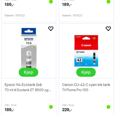
189,-
189,-
Varenr
159922
Varenr
159923
Kjøp
Kjøp
Epson 114 Ecotank Grå
Canon CLI-42 C cyan ink tank
70 ml til Ecotank ET 8500 og ET 8550
Til Pixma Pro 100
inkl. mva
inkl. mva
189,-
229,-