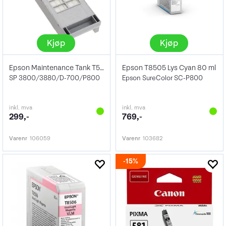
Kjøp
Kjøp
Epson Maintenance Tank T582000
Epson T8505 Lys Cyan 80 ml
SP 3800/3880/D-700/P800
Epson SureColor SC-P800
inkl. mva
inkl. mva
299,-
769,-
Varenr
106059
Varenr
103682
15%