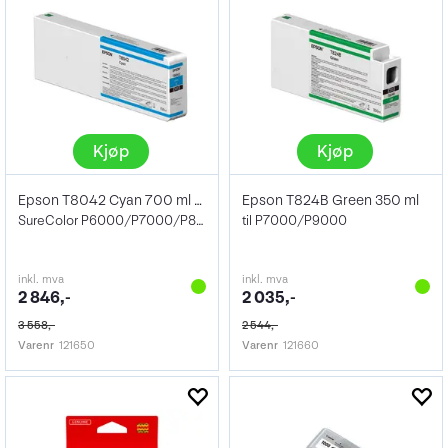
Kjøp
Kjøp
Epson T8042 Cyan 700 ml HDX
Epson T824B Green 350 ml
SureColor P6000/P7000/P8000/P9000
til P7000/P9000
inkl. mva
inkl. mva
2 846,-
2 035,-
3 558,-
2 544,-
Varenr
121650
Varenr
121660