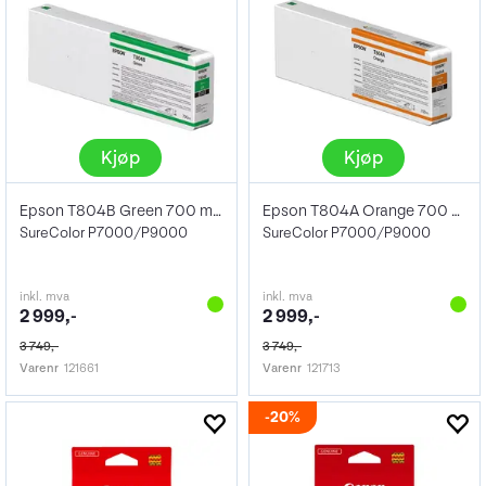
Kjøp
Kjøp
Epson T804B Green 700 ml HDX
Epson T804A Orange 700 ml HDX
SureColor P7000/P9000
SureColor P7000/P9000
inkl. mva
inkl. mva
2 999,-
2 999,-
3 749,-
3 749,-
Varenr
121661
Varenr
121713
20%