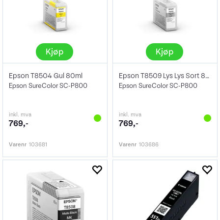
Kjøp
Kjøp
Epson T8504 Gul 80ml
Epson T8509 Lys Lys Sort 80ml
Epson SureColor SC-P800
Epson SureColor SC-P800
inkl. mva
inkl. mva
769,-
769,-
Varenr
103681
Varenr
103686