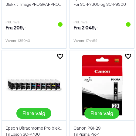
Blekk til ImagePROGRAF PRO-300
For SC-P7300 og SC-P9300
inkl. mva
inkl. mva
Fra 209,-
Fra 2 049,-
Varenr
135043
Varenr
174459
Flere valg
Flere valg
Epson Ultrachrome Pro blekk 26 ml
Canon PGI-29
Til Epson SC-P700
Til Pixma Pro-1