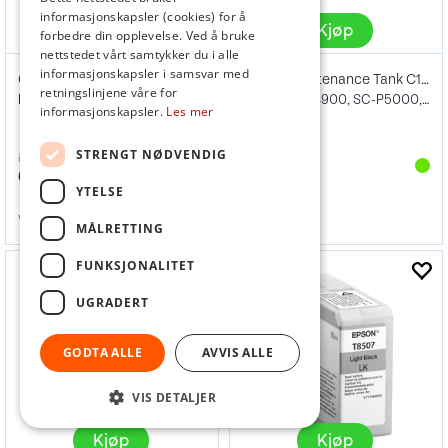
informasjonskapsler (cookies) for å
Kjøp
Kjøp
forbedre din opplevelse. Ved å bruke
nettstedet vårt samtykker du i alle
informasjonskapsler i samsvar med
Canon PFI-1000 photo black
Epson Maintenance Tank C13T619000
retningslinjene våre for
Pixma Pro 1000 & imagePROGRAF Pro-1000
Passer til SP4900, SC-P5000, SC-P5300
informasjonskapsler.
Les mer
STRENGT NØDVENDIG
inkl. mva
inkl. mva
669,-
329,-
YTELSE
Varenr
109513
Varenr
103103
MÅLRETTING
FUNKSJONALITET
UGRADERT
GODTA ALLE
AVVIS ALLE
VIS DETALJER
Kjøp
Kjøp