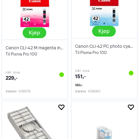
Kjøp
Kjøp
Canon CLI-42 PC photo cyan ink tank
Canon CLI-42 M magenta ink tank
Til Pixma Pro 100
Til Pixma Pro 100
inkl. mva
inkl. mva
151,-
229,-
189,-
Varenr
108678
Varenr
108680