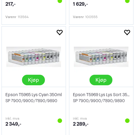
217,-
1 629,-
Varenr
113564
Varenr
100555
Kjøp
Kjøp
Epson T5965 Lys Cyan 350ml
Epson T5969 Lys Lys Sort 350ml
SP 7900/9900/7890/9890
SP 7900/9900/7890/9890
inkl. mva
inkl. mva
2 349,-
2 289,-