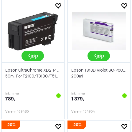
Kjøp
Kjøp
Epson UltraChrome XD2 T40D240 Cyan
Epson T913D Violet SC-P5000
50ml. For T2100/T3100/T5100
200ml
inkl. mva
inkl. mva
789,-
1 379,-
Varenr
169485
Varenr
134954
20%
20%