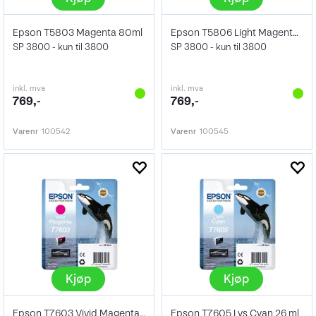
Epson T5803 Magenta 80ml
Epson T5806 Light Magenta 80ml
SP 3800 - kun til 3800
SP 3800 - kun til 3800
inkl. mva
inkl. mva
769,-
769,-
Varenr
100542
Varenr
100545
Kjøp
Kjøp
Epson T7603 Vivid Magenta 26 ml
Epson T7605 Lys Cyan 26 ml