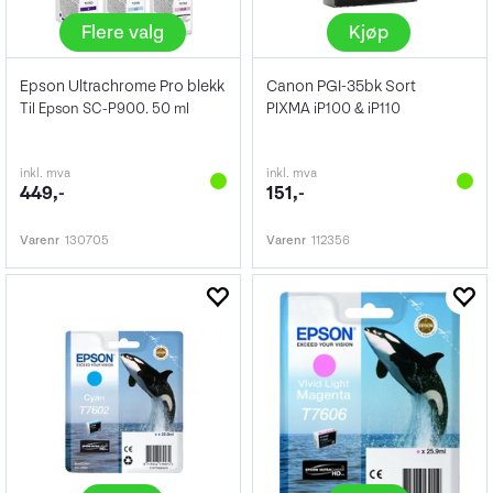
Flere valg
Kjøp
Epson Ultrachrome Pro blekk
Canon PGI-35bk Sort
Til Epson SC-P900. 50 ml
PIXMA iP100 & iP110
inkl. mva
inkl. mva
449,-
151,-
Varenr
130705
Varenr
112356