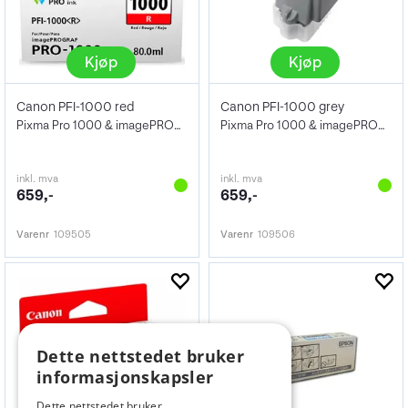
Kjøp
Kjøp
Canon PFI-1000 red
Canon PFI-1000 grey
Pixma Pro 1000 & imagePROGRAF Pro-1000
Pixma Pro 1000 & imagePROGRAF Pro-1000
inkl. mva
inkl. mva
659,-
659,-
Varenr
109505
Varenr
109506
Dette nettstedet bruker
informasjonskapsler
Dette nettstedet bruker