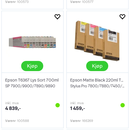
Varenr
100573
Varenr
100577
Kjøp
Kjøp
Epson T6367 Lys Sort 700ml
Epson Matte Black 220ml T61280N
SP 7900/9900/7890/9890
Stylus Pro 7800/7880/7450/9800/9880/9450
inkl. mva
inkl. mva
4 839,-
1 459,-
Varenr
100588
Varenr
166269