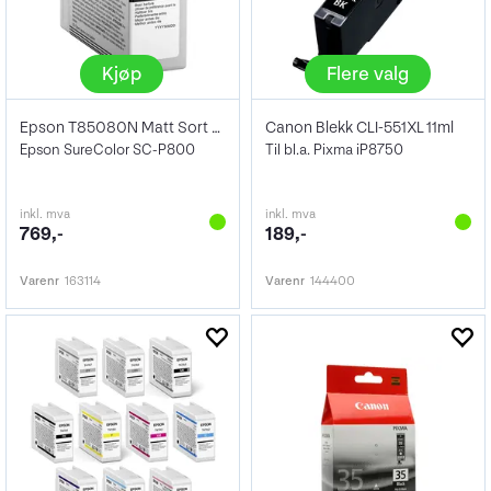
Kjøp
Flere valg
Epson T85080N Matt Sort 80ml
Canon Blekk CLI-551XL 11ml
Epson SureColor SC-P800
Til bl.a. Pixma iP8750
inkl. mva
inkl. mva
769,-
189,-
Varenr
163114
Varenr
144400