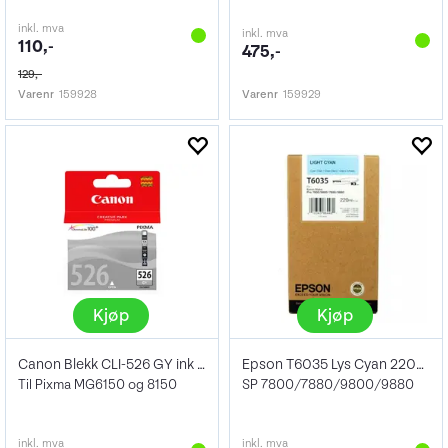
inkl. mva
inkl. mva
110,-
475,-
129,-
Varenr
159928
Varenr
159929
Kjøp
Kjøp
Canon Blekk CLI-526 GY ink grey
Epson T6035 Lys Cyan 220ml
Til Pixma MG6150 og 8150
SP 7800/7880/9800/9880
inkl. mva
inkl. mva