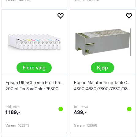
Varenr
144330
Varenr
130354
Flere valg
Kjøp
Epson UltraChrome Pro T55WD
Epson Maintenance Tank C890191
200ml. For SureColor P5300
4800/4880/7800/7880/9880/7900/9900/7890
inkl. mva
inkl. mva
1 189,-
439,-
Varenr
162373
Varenr
121698