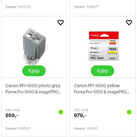
Varenr
160003
Varenr
108677
Kjøp
Kjøp
Canon PFI-1000 photo grey
Canon PFI-1000 yellow
Pixma Pro 1000 & imagePROGRAF Pro-1000
Pixma Pro 1000 & imagePROGRAF Pro-1000
inkl. mva
inkl. mva
659,-
679,-
Varenr
109507
Varenr
109510