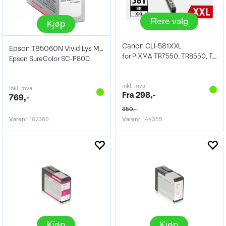
Flere valg
Kjøp
Canon CLI-581XXL
Epson T85060N Vivid Lys Magenta 80ml
for PIXMA TR7550, TR8550, TS6150, TS6151
Epson SureColor SC-P800
inkl. mva
inkl. mva
Fra 298,-
769,-
350,-
Varenr
162369
Varenr
144355
Kjøp
Kjøp