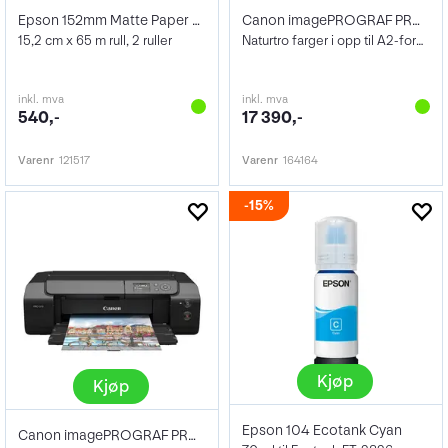
Epson 152mm Matte Paper SurelabD700/800
Canon imagePROGRAF PRO-1100
15,2 cm x 65 m rull, 2 ruller
Naturtro farger i opp til A2-format
inkl. mva
inkl. mva
540,-
17 390,-
Varenr
121517
Varenr
164164
15%
Kjøp
Kjøp
Epson 104 Ecotank Cyan
Canon imagePROGRAF PRO-310