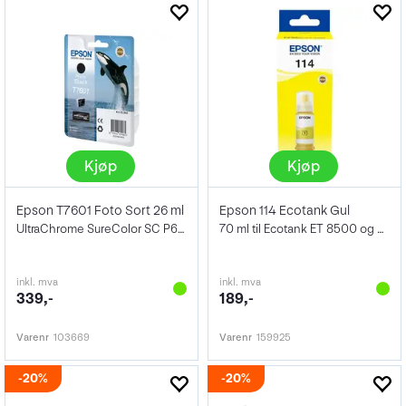
Kjøp
Kjøp
Epson T7601 Foto Sort 26 ml
Epson 114 Ecotank Gul
UltraChrome SureColor SC P600
70 ml til Ecotank ET 8500 og ET 8550
inkl. mva
inkl. mva
339,-
189,-
Varenr
103669
Varenr
159925
20%
20%