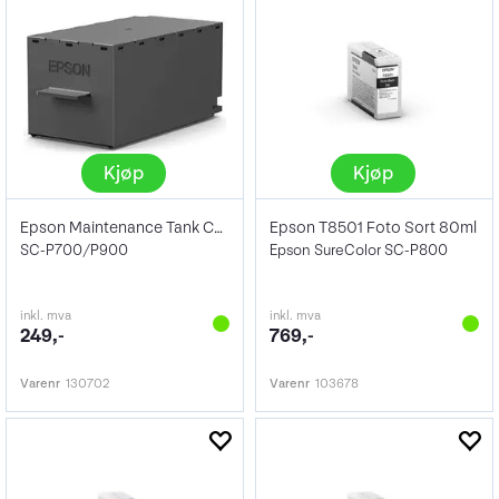
Kjøp
Kjøp
Epson Maintenance Tank C935711
Epson T8501 Foto Sort 80ml
SC-P700/P900
Epson SureColor SC-P800
inkl. mva
inkl. mva
249,-
769,-
Varenr
130702
Varenr
103678