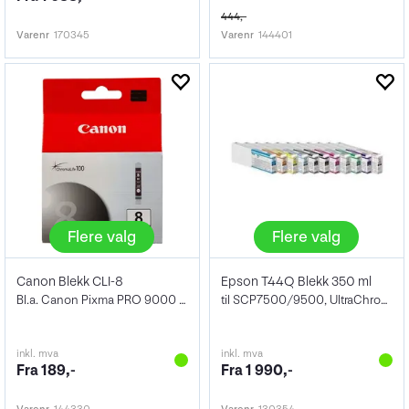
444,-
Varenr
170345
Varenr
144401
Flere valg
Flere valg
Canon Blekk CLI-8
Epson T44Q Blekk 350 ml
Bl.a. Canon Pixma PRO 9000 MK II
til SCP7500/9500, UltraChrome ink
inkl. mva
inkl. mva
Fra 189,-
Fra 1 990,-