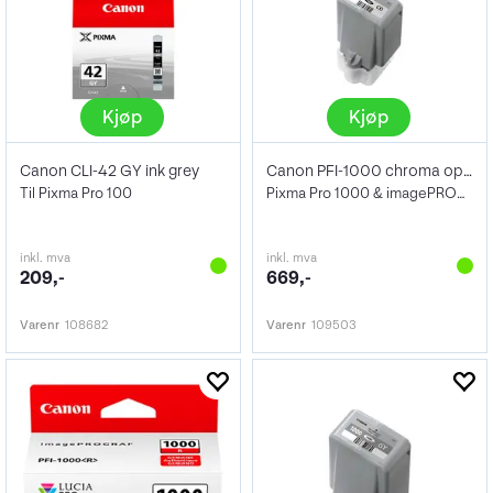
Kjøp
Kjøp
Canon CLI-42 GY ink grey
Canon PFI-1000 chroma optimizer
Til Pixma Pro 100
Pixma Pro 1000 & imagePROGRAF Pro-1000
inkl. mva
inkl. mva
209,-
669,-
Varenr
108682
Varenr
109503