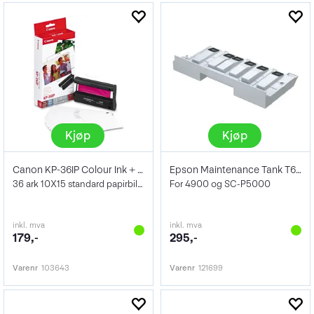
Kjøp
Kjøp
Canon KP-36IP Colour Ink + Paper Set
Epson Maintenance Tank T6191 Borderless
36 ark 10X15 standard papirbilder+Blekk
For 4900 og SC-P5000
inkl. mva
inkl. mva
179,-
295,-
Varenr
103643
Varenr
121699