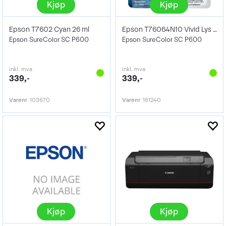
Kjøp
Kjøp
Epson T7602 Cyan 26 ml
Epson T76064N10 Vivid Lys Magenta 26 ml
Epson SureColor SC P600
Epson SureColor SC P600
inkl. mva
inkl. mva
339,-
339,-
Varenr
103670
Varenr
161240
Kjøp
Kjøp