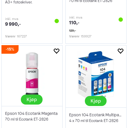
70 ml til Ecotank ET-2826
A3+ fotoskriver.
inkl. mva
inkl. mva
110,-
9 990,-
129,-
Varenr
167227
Varenr
159927
15%
Kjøp
Kjøp
Epson 104 Ecotank Magenta
Epson 104 Ecotank Multipack
70 ml til Ecotank ET-2826
4 x 70 ml til Ecotank ET-2826