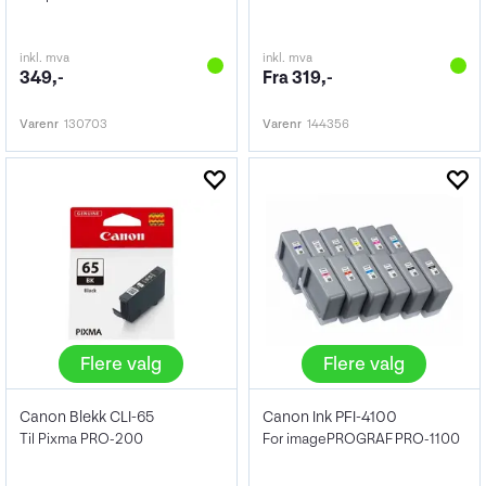
inkl. mva
inkl. mva
349,-
Fra 319,-
Varenr
130703
Varenr
144356
Flere valg
Flere valg
Canon Blekk CLI-65
Canon Ink PFI-4100
Til Pixma PRO-200
For imagePROGRAF PRO-1100