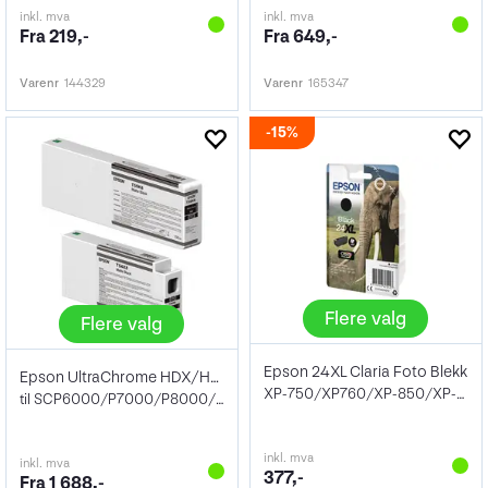
inkl. mva
inkl. mva
Fra 219,-
Fra 649,-
Varenr
144329
Varenr
165347
15%
Flere valg
Flere valg
Epson 24XL Claria Foto Blekk
Epson UltraChrome HDX/HD Blekk
XP-750/XP760/XP-850/XP-950
til SCP6000/P7000/P8000/P9000
inkl. mva
inkl. mva
377,-
Fra 1 688,-