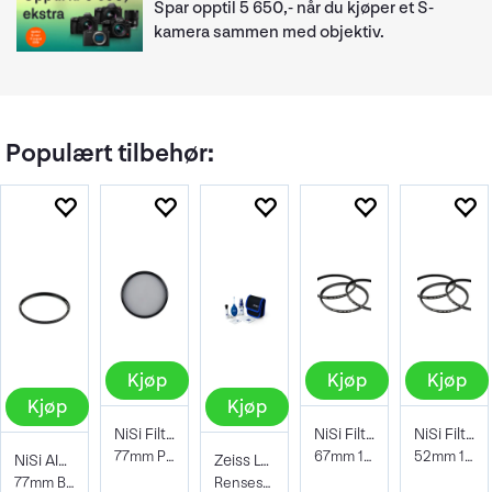
Spar opptil 5 650,- når du kjøper et S-
kamera sammen med objektiv.
Populært tilbehør:
Kjøp
Kjøp
Kjøp
Kjøp
Kjøp
NiSi Filter Circ Polarizer True Color 77
NiSi Filter Circular Black Mist 1/2 67mm
NiSi Filter Circular Black Mist 1/2 52mm
77mm Pro Nano Pola Filter
67mm 1/2 Soft/Diffuser-filter
52mm 1/2 Soft/Diffuser-filter
NiSi AIR Protector Filter 77mm
Zeiss Lens Cleaning Kit
77mm Beskyttelsesfilter
Rensesett for objektiv og kamera