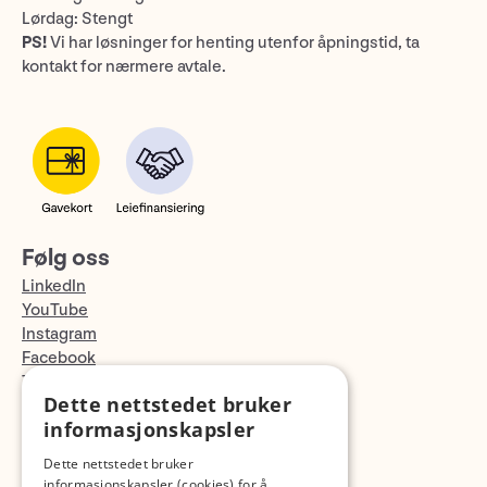
Lørdag: Stengt
PS!
Vi har løsninger for henting utenfor åpningstid, ta
kontakt for nærmere avtale.
Følg oss
LinkedIn
YouTube
Instagram
Facebook
TikTok
Dette nettstedet bruker
Fotopodden
informasjonskapsler
Med forbehold om skrive- og lagerfeil
Dette nettstedet bruker
informasjonskapsler (cookies) for å