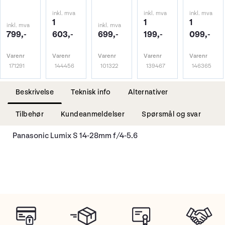
inkl. mva
inkl. mva
inkl. mva
1
1
1
inkl. mva
inkl. mva
799,-
603,-
699,-
199,-
099,-
Varenr
Varenr
Varenr
Varenr
Varenr
171291
144456
101322
139467
146365
Beskrivelse
Teknisk info
Alternativer
Tilbehør
Kundeanmeldelser
Spørsmål og svar
Panasonic Lumix S 14-28mm f/4-5.6