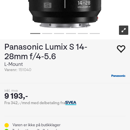
Panasonic Lumix S 14-
28mm f/4-5.6
L-Mount
Varenr:
151040
inkl. mva
9 193,-
Fra 342,-/mnd med delbetaling fra
Varen er ikke på butikklager