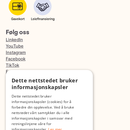
Følg oss
LinkedIn
YouTube
Instagram
Facebook
TikTok
Fotopodden
Dette nettstedet bruker
informasjonskapsler
Med forbehold om skrive- og lagerfeil
Dette nettstedet bruker
informasjonskapsler (cookies) for å
forbedre din opplevelse. Ved å bruke
nettstedet vårt samtykker du i alle
informasjonskapsler i samsvar med
retningslinjene våre for
informasjonskapsler.
Les mer