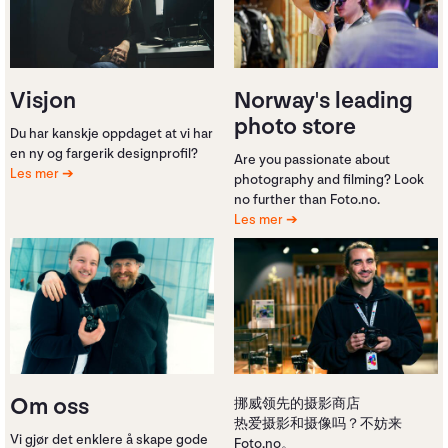
Visjon
Norway's leading
photo store
Du har kanskje oppdaget at vi har
en ny og fargerik designprofil?
Are you passionate about
Les mer
photography and filming? Look
no further than Foto.no.
Les mer
Om oss
挪威领先的摄影商店
热爱摄影和摄像吗？不妨来
Vi gjør det enklere å skape gode
Foto.no。