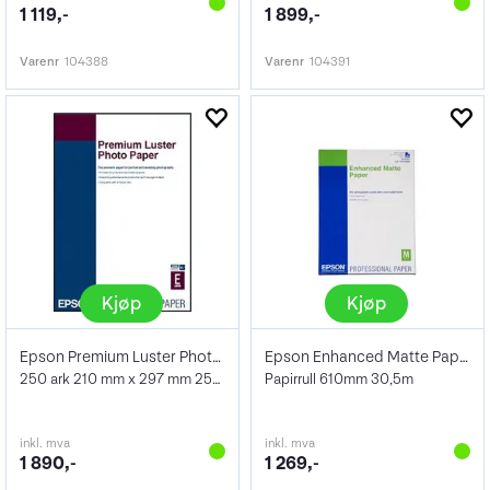
1 119,-
1 899,-
Varenr
104388
Varenr
104391
Kjøp
Kjøp
Epson Premium Luster Photo Paper A4 250s
Epson Enhanced Matte Paper 24" 189g
250 ark 210 mm x 297 mm 250 g/m²
Papirrull 610mm 30,5m
inkl. mva
inkl. mva
1 890,-
1 269,-