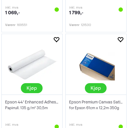
inkl. mva
inkl. mva
1 069,-
1 799,-
Varenr
169551
Varenr
121530
Kjøp
Kjøp
Epson 44" Enhanced Adhesive Synthetic
Epson Premium Canvas Satin 24" 350g
Papirrull. 135 g/m² 30,5m
for Epson 61cm x 12,2m 350g
inkl. mva
inkl. mva