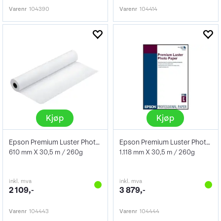
Varenr
104390
Varenr
104414
Kjøp
Kjøp
Epson Premium Luster Photo Paper 24"
Epson Premium Luster Photo Paper 44"
610 mm X 30,5 m / 260g
1.118 mm X 30,5 m / 260g
inkl. mva
inkl. mva
2 109,-
3 879,-
Varenr
104443
Varenr
104444