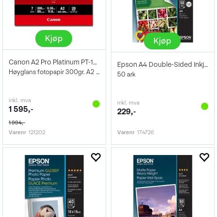
Kjøp
Kjøp
Canon A2 Pro Platinum PT-101 20 ark
Epson A4 Double-Sided Inkjet Paper 140g
Høyglans fotopapir 300gr. A2 420 x 594mm
50 ark
inkl. mva
inkl. mva
1 595,-
229,-
1 994,-
Varenr
121202
Varenr
174726