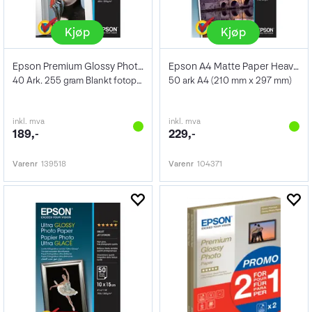
Kjøp
Kjøp
Epson Premium Glossy Photo Paper 10x15cm
Epson A4 Matte Paper Heavyweight 167g
40 Ark. 255 gram Blankt fotopapir
50 ark A4 (210 mm x 297 mm)
inkl. mva
inkl. mva
189,-
229,-
Varenr
139518
Varenr
104371