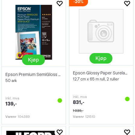
20%
Kjøp
Kjøp
Epson Glossy Paper SurelabD700/800 127mm
Epson Premium SemiGloss Photo 10x15cm
12,7 cm x 65 m rull, 2 ruller
50 ark
inkl. mva
inkl. mva
831,-
139,-
1 039,-
Varenr
104389
Varenr
121510