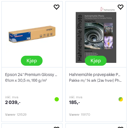
Kjøp
Kjøp
Epson 24" Premium Glossy Photo Paper
Hahnemühle prøvepakke PHOTO A4
61cm x 30,5 m, 166 g/m²
Pakke m/ 14 ark (2av hver) Photo serien
inkl. mva
inkl. mva
2 039,-
185,-
Varenr
121529
Varenr
119170