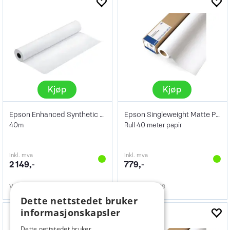
Kjøp
Kjøp
Epson Enhanced Synthetic Paper 24" 84g
Epson Singleweight Matte Paper 120g 17"
40m
Rull 40 meter papir
inkl. mva
inkl. mva
2 149,-
779,-
Varenr
104416
Varenr
104428
Dette nettstedet bruker
informasjonskapsler
Dette nettstedet bruker