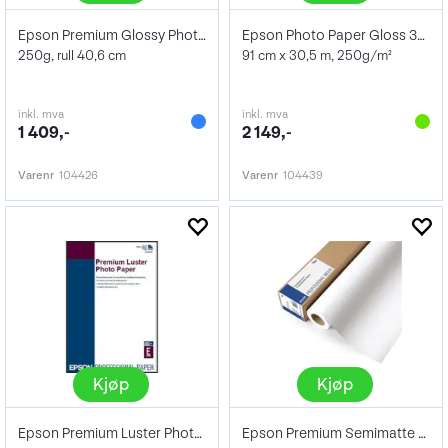
Epson Premium Glossy Photo Paper 16"
Epson Photo Paper Gloss 36" x 30m 250 g
250g, rull 40,6 cm
91 cm x 30,5 m, 250g/m²
inkl. mva
inkl. mva
1 409,-
2 149,-
Varenr
104426
Varenr
104439
Kjøp
Kjøp
Epson Premium Luster Photo Paper 20"
Epson Premium Semimatte Photo Paper 16"