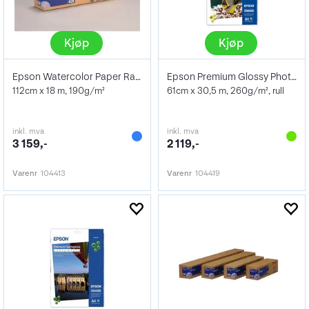
Kjøp
Kjøp
Epson Watercolor Paper Radiant White 44"
Epson Premium Glossy Photo Paper 24"
112cm x 18 m, 190g/m²
61cm x 30,5 m, 260g/m², rull
inkl. mva
inkl. mva
3 159,-
2 119,-
Varenr
104413
Varenr
104419