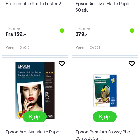
Hahnemühle Photo Luster 260gr
Epson Archival Matte Papir A4
50 stk.
inkl. mva
inkl. mva
Fra 159,-
279,-
Varenr
134615
Varenr
104381
Kjøp
Kjøp
Epson Archival Matte Paper 192gr A3+ 50
Epson Premium Glossy Photo Paper A2
25 stk 250g