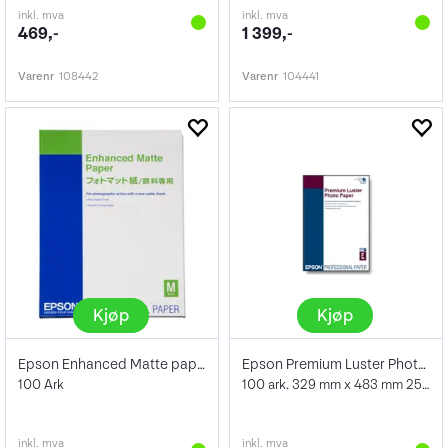
inkl. mva
inkl. mva
469,-
1 399,-
Varenr
108442
Varenr
104441
Kjøp
Kjøp
Epson Enhanced Matte paper A3+ 192g
Epson Premium Luster Photo Paper A3+ 100
100 Ark
100 ark. 329 mm x 483 mm 250 g/m²
inkl. mva
inkl. mva