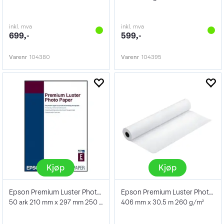
inkl. mva
inkl. mva
699,-
599,-
Varenr
104380
Varenr
104395
Kjøp
Kjøp
Epson Premium Luster Photo Paper A4 50s
Epson Premium Luster Photo Paper 16"
50 ark 210 mm x 297 mm 250 g/m²
406 mm x 30.5 m 260 g/m²