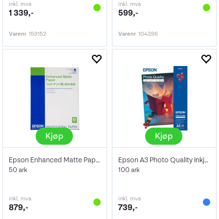
inkl. mva
inkl. mva
1 339,-
599,-
Varenr
159152
Varenr
104396
Kjøp
Kjøp
Epson Enhanced Matte Paper A2 192g
Epson A3 Photo Quality Inkjet Paper 104g
50 ark
100 ark
inkl. mva
inkl. mva
879,-
739,-