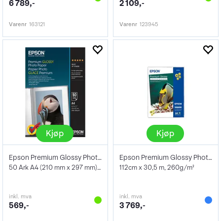
6 789,-
2 109,-
Varenr
163121
Varenr
123945
Kjøp
Kjøp
Epson Premium Glossy Photo Paper A4
Epson Premium Glossy Photo Paper 44"
50 Ark A4 (210 mm x 297 mm) 255 g/m²
112cm x 30,5 m, 260g/m²
inkl. mva
inkl. mva
569,-
3 769,-