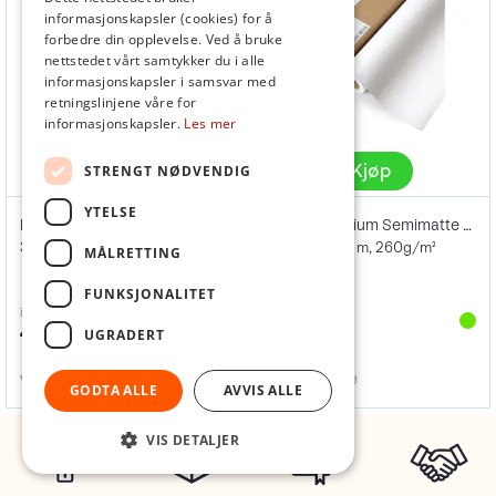
informasjonskapsler (cookies) for å
forbedre din opplevelse. Ved å bruke
nettstedet vårt samtykker du i alle
informasjonskapsler i samsvar med
retningslinjene våre for
informasjonskapsler.
Les mer
Kjøp
Kjøp
STRENGT NØDVENDIG
YTELSE
Epson 60" Premium Glossy Photo Paper
Epson Premium Semimatte Photo Paper 44"
30,5m. 250g
112cm x 30,5 m, 260g/m²
MÅLRETTING
FUNKSJONALITET
inkl. mva
inkl. mva
4 879,-
4 369,-
UGRADERT
Varenr
104445
Varenr
104449
GODTA ALLE
AVVIS ALLE
VIS DETALJER