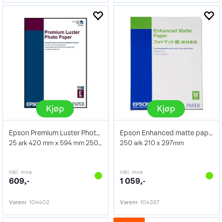
Kjøp
Kjøp
Epson Premium Luster Photo Paper A2 25s
Epson Enhanced matte paper A4 250 192g
25 ark 420 mm x 594 mm 250 g/m²
250 ark 210 x 297mm
inkl. mva
inkl. mva
609,-
1 059,-
Varenr
104402
Varenr
104387