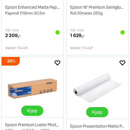
Epson Enhanced Matte Paper 44" 189g
Epson 16" Premium Semigloss Photo Paper
Papirrull 1118mm 30,5m
Rull 30meter 250g
inkl. mva
inkl. mva
2 309,-
1 629,-
Varenr
104415
Varenr
104427
20%
Kjøp
Kjøp
Epson Premium Luster Photo Paper 60"
Epson Presentation Matte Paper 44"