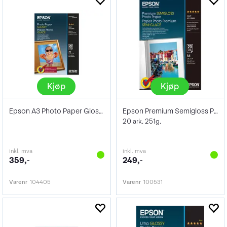
Kjøp
Kjøp
Epson A3 Photo Paper Glossy 200g/m², 20
Epson Premium Semigloss Photo Paper A4
20 ark. 251g.
inkl. mva
inkl. mva
359,-
249,-
Varenr
104405
Varenr
100531