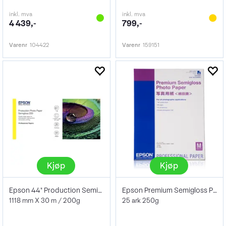
inkl. mva
inkl. mva
4 439,-
799,-
Varenr
104422
Varenr
159151
Kjøp
Kjøp
Epson 44" Production Semigloss Photo
Epson Premium Semigloss Photo Paper A2
1118 mm X 30 m / 200g
25 ark 250g