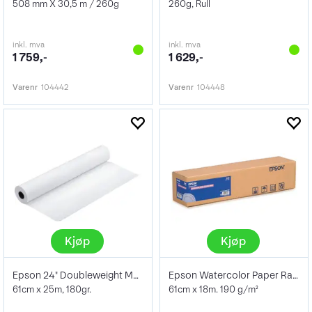
508 mm X 30,5 m / 260g
260g, Rull
inkl. mva
inkl. mva
1 759,-
1 629,-
Varenr
104442
Varenr
104448
Kjøp
Kjøp
Epson 24" Doubleweight Matte Paper
Epson Watercolor Paper Radiant White 24"
61cm x 25m, 180gr.
61cm x 18m. 190 g/m²