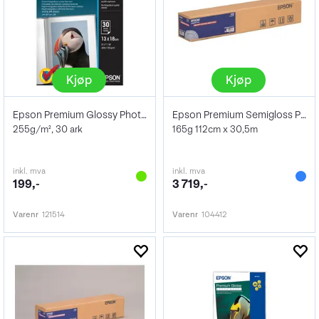
Kjøp
Kjøp
Epson Premium Glossy Photo Paper 13x18
Epson Premium Semigloss Photo Paper 44"
255g/m², 30 ark
165g 112cm x 30,5m
inkl. mva
inkl. mva
199,-
3 719,-
Varenr
121514
Varenr
104412