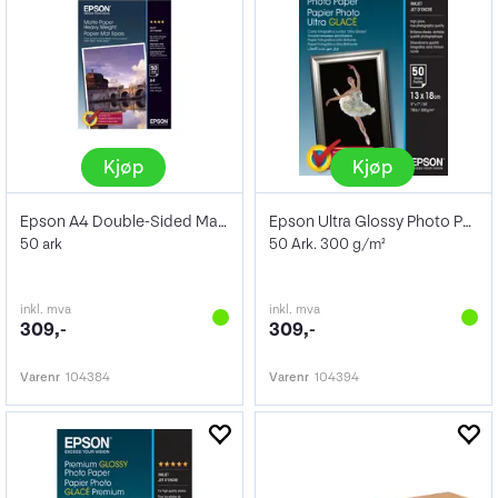
Kjøp
Kjøp
Epson A4 Double-Sided Matte Paper 178g
Epson Ultra Glossy Photo Paper 13x18cm
50 ark
50 Ark. 300 g/m²
inkl. mva
inkl. mva
309,-
309,-
Varenr
104384
Varenr
104394