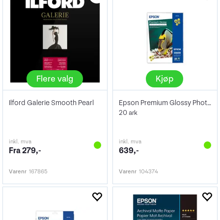
Flere valg
Kjøp
Ilford Galerie Smooth Pearl
Epson Premium Glossy Photo Paper A3 255g
20 ark
inkl. mva
inkl. mva
Fra 279,-
639,-
Varenr
167865
Varenr
104374