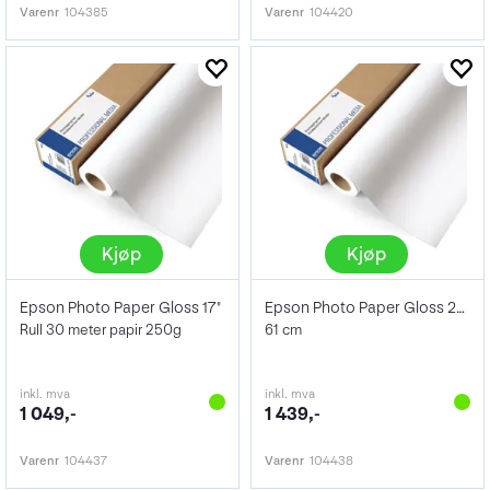
Varenr
104385
Varenr
104420
Kjøp
Kjøp
Epson Photo Paper Gloss 17"
Epson Photo Paper Gloss 24" x 30m 250 g
Rull 30 meter papir 250g
61 cm
inkl. mva
inkl. mva
1 049,-
1 439,-
Varenr
104437
Varenr
104438