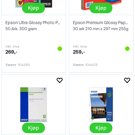
Kjøp
Kjøp
Epson Ultra Glossy Photo Paper 10x15cm
Epson Premium Glossy Paper A4
50 Ark. 300 gram
30 ark 210 mm x 297 mm 255g
inkl. mva
inkl. mva
269,-
259,-
Varenr
104393
Varenr
104403
Kjøp
Kjøp