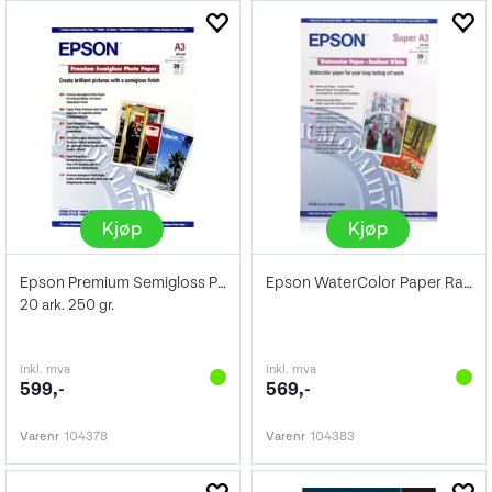
Kjøp
Kjøp
Epson Premium Semigloss Photo Paper A3
Epson WaterColor Paper Radiant White A3+
20 ark. 250 gr.
inkl. mva
inkl. mva
599,-
569,-
Varenr
104378
Varenr
104383