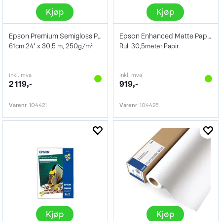
Kjøp
Kjøp
Epson Premium Semigloss Photo Paper 24"
Epson Enhanced Matte Paper 17" 189g
61cm 24" x 30,5 m, 250g/m²
Rull 30,5meter Papir
inkl. mva
inkl. mva
2 119,-
919,-
Varenr
104421
Varenr
104425
Kjøp
Kjøp