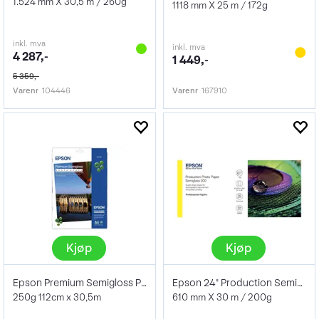
1.524 mm X 30,5 m / 260g
1118 mm X 25 m / 172g
inkl. mva
inkl. mva
4 287,-
1 449,-
5 359,-
Varenr
104446
Varenr
167910
Kjøp
Kjøp
Epson Premium Semigloss Photo Paper 44"
Epson 24" Production Semigloss Photo
250g 112cm x 30,5m
610 mm X 30 m / 200g