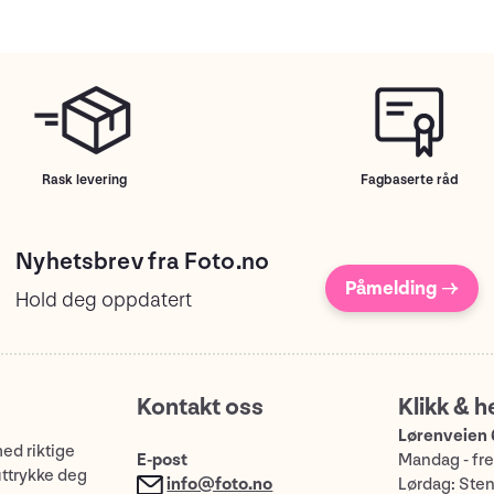
Rask levering
Fagbaserte råd
Nyhetsbrev fra Foto.no
Påmelding →
Hold deg oppdatert
Kontakt oss
Klikk & h
Lørenveien 
med riktige
E-post
Mandag - fre
uttrykke deg
info@foto.no
Lørdag: Ste