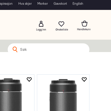
spirasjon
Hva skjer
Merker
Gavekort
English
Logg inn