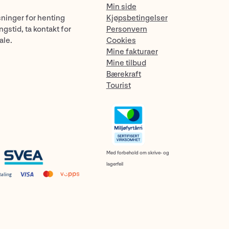
Min side
sninger for henting
Kjøpsbetingelser
gstid, ta kontakt for
Personvern
ale.
Cookies
Mine fakturaer
Mine tilbud
Bærekraft
Tourist
Med forbehold om skrive- og
lagerfeil