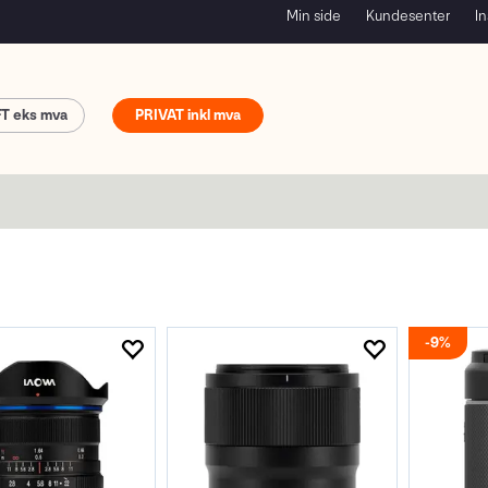
Min side
Kundesenter
In
FT
PRIVAT
9%