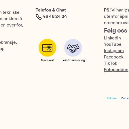
Telefon & Chat
PS!
Vi har lø
n tekniske
46 46 24 24
utenfor åpnin
et enklere å
nærmere avt
er lever for,
Følg oss
LinkedIn
obransje,
YouTube
 og
Instagram
Facebook
TikTok
Fotopodden