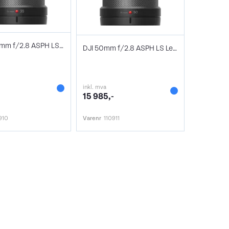
DJI DL 35mm f/2.8 ASPH LS Lens
DJI 50mm f/2.8 ASPH LS Lens
inkl. mva
-
15 985,-
910
Varenr
110911