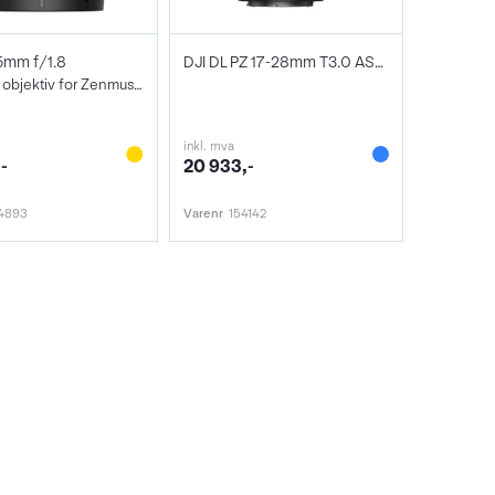
5mm f/1.8
DJI DL PZ 17-28mm T3.0 ASPH
Fullframe objektiv for Zenmuse X9 8K
inkl. mva
-
20 933,-
4893
Varenr
154142