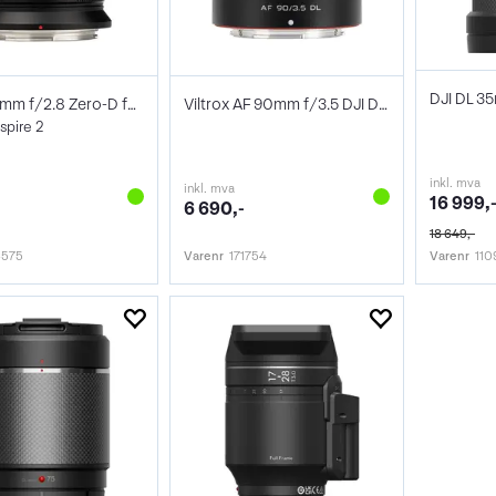
Laowa 9mm f/2.8 Zero-D for DJI
Viltrox AF 90mm f/3.5 DJI DL-Mount
nspire 2
inkl. mva
inkl. mva
16 999,
6 690,-
18 649,-
6575
Varenr
171754
Varenr
110