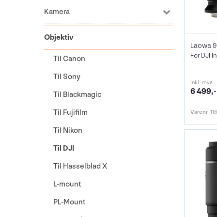
Kamera
Objektiv
For DJI I
Til Canon
Til Sony
inkl. mva
6 499,-
Til Blackmagic
Til Fujifilm
Varenr
11
Til Nikon
Til DJI
Til Hasselblad X
L-mount
PL-Mount