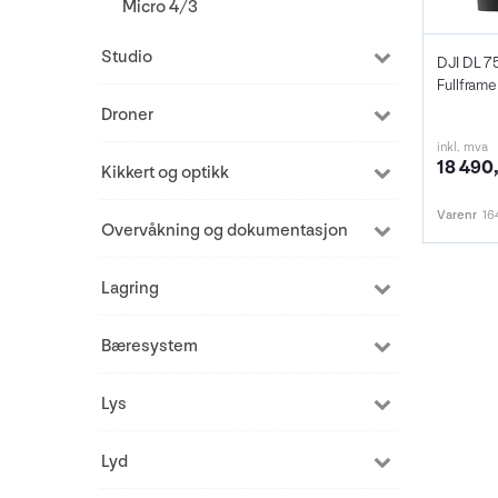
Micro 4/3
Studio
DJI DL 7
Droner
inkl. mva
18 490,
Kikkert og optikk
Varenr
16
Overvåkning og dokumentasjon
Lagring
Bæresystem
Lys
Lyd