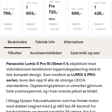
inkl. mva
inkl. mva
inkl. mva
Fra
1
1
inkl. mva
inkl. mva
723,-
799,-
603,-
699,-
426,-
850,-
Varenr
Varenr
Varenr
Varenr
Varenr
171291
144456
145061
101322
109842
Beskrivelse
Teknisk info
Alternativer
Tilbehør
Kundeanmeldelser
Spørsmål og svar
Panasonic Lumix S Pro 16-35mm f/4
objektivet med
vidvinkelzoom kombinerer toppnivåoppløsning med et
lett, kompakt design. Som medlem av
LUMIX S PRO-
serien
, lever den opp til alle de strenge LEICA-
standardene. Oppløsningsytelsen er utmerket gjennom
hele zoomespennet, og i hver eneste piksel av bildet.
I tillegg hjelper fokusaktuatoren som har lineær motor
med dobbel magnet med å gi 480 fps AF-kontroll for
høyhastighets og meget nøyaktig AF-ytelse. For å gi