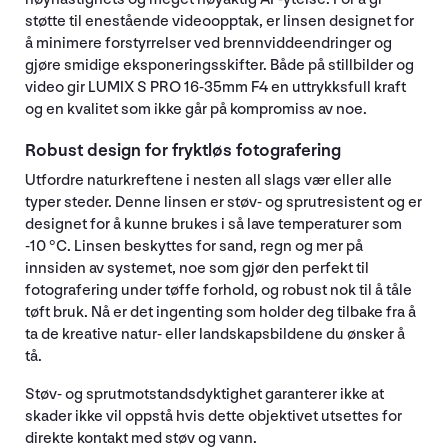
støtte til enestående videoopptak, er linsen designet for
å minimere forstyrrelser ved brennviddeendringer og
gjøre smidige eksponeringsskifter. Både på stillbilder og
video gir LUMIX S PRO 16-35mm F4 en uttrykksfull kraft
og en kvalitet som ikke går på kompromiss av noe.
Robust design for fryktløs fotografering
Utfordre naturkreftene i nesten all slags vær eller alle
typer steder. Denne linsen er støv- og sprutresistent og er
designet for å kunne brukes i så lave temperaturer som
-10 °C. Linsen beskyttes for sand, regn og mer på
innsiden av systemet, noe som gjør den perfekt til
fotografering under tøffe forhold, og robust nok til å tåle
tøft bruk. Nå er det ingenting som holder deg tilbake fra å
ta de kreative natur- eller landskapsbildene du ønsker å
tå.
Støv- og sprutmotstandsdyktighet garanterer ikke at
skader ikke vil oppstå hvis dette objektivet utsettes for
direkte kontakt med støv og vann.