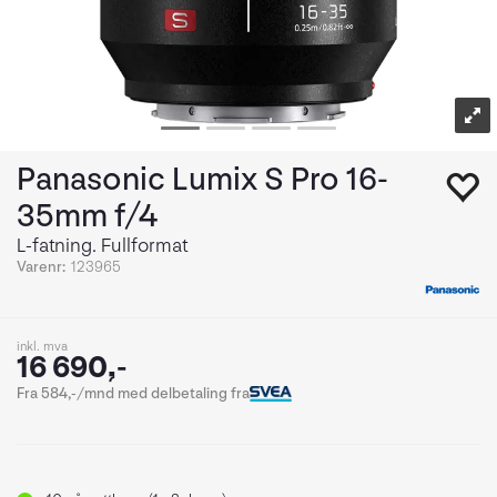
Panasonic Lumix S Pro 16-
35mm f/4
L-fatning. Fullformat
Varenr:
123965
inkl. mva
16 690,-
Fra 584,-/mnd med delbetaling fra