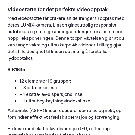
Videostøtte for det perfekte videoopptak
Med videostøtte får brukere alt de trenger til opptak med
deres LUMIX-kamera. Linsen gir et utrolig responsivt
autofokus og smidige åpningsendringer for å minimere
hopp i eksponeringen. Denne toppnivåytelsen gjør at du
kan fange vakre og ultraskarpe 4K-videoer. I tillegg gjør
det stille designet til linsen det mulig å forsterke
lydopptaket.
S-R1635
12 elementer i 9 grupper:
– 3 asfæriske linser
– 1 ekstra-lav-dispersjonslinse
– 1 ultra-høy-brytningsindekslinse
Asfæriske (ASPH) linser reduserer størrelse og vekt, og
forhindrer effektivt sfærisk aberrasjon og forvrenging.
En linse med ekstra-lav-dispersjon (ED) retter opp