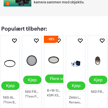
kamera sammen med objektiv.
Populært tilbehør:
15%
Flere valg
Kjøp
Kjøp
Kjøp
Kjøp
B+W Sirkular Pola MRC nano HTC
NiSi Filter Circ Polarizer True Color 77
NiSi Filter Gnd 16 (1.2) Pro Nano 77Mm
KSM XS-PRO DIGITAL
77mm Pro Nano Pola Filter
NiSi AIR Protector Filter 77mm
Zeiss Lens Cleaning Kit
77mm Beskyttelsesfilter
Rensesett for objektiv og kamera