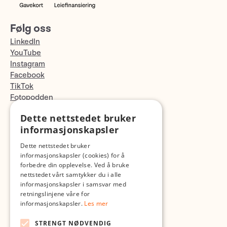
Følg oss
LinkedIn
YouTube
Instagram
Facebook
TikTok
Fotopodden
Dette nettstedet bruker
Med forbehold om skrive- og lagerfeil
informasjonskapsler
Dette nettstedet bruker
informasjonskapsler (cookies) for å
forbedre din opplevelse. Ved å bruke
nettstedet vårt samtykker du i alle
informasjonskapsler i samsvar med
retningslinjene våre for
informasjonskapsler.
Les mer
STRENGT NØDVENDIG