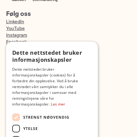
Følg oss
LinkedIn
YouTube
Instagram
Facebook
TikTok
Dette nettstedet bruker
Fotopodden
informasjonskapsler
Dette nettstedet bruker
Med forbehold om skrive- og lagerfeil
informasjonskapsler (cookies) for å
forbedre din opplevelse. Ved å bruke
nettstedet vårt samtykker du i alle
informasjonskapsler i samsvar med
retningslinjene våre for
informasjonskapsler.
Les mer
STRENGT NØDVENDIG
YTELSE