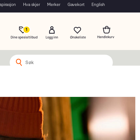
spirasjon
Hva skjer
Merker
Gavekort
English
1
Dine spesialtilbud
Logg inn