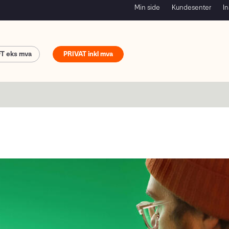
Min side
Kundesenter
In
FT
PRIVAT