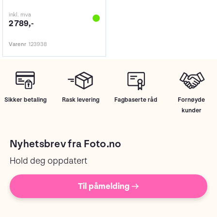
inkl. mva
2 789,-
Varenr
123938
Sikker betaling
Rask levering
Fagbaserte råd
Fornøyde
kunder
Nyhetsbrev fra Foto.no
Hold deg oppdatert
Til påmelding →