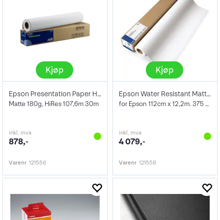
Kjøp
Kjøp
Epson Presentation Paper HiRes 1067mm
Epson Water Resistant Matte Canvas 44"
Matte 180g, HiRes 107,6m 30m
for Epson 112cm x 12,2m. 375 g/m²
inkl. mva
inkl. mva
878,-
4 079,-
Varenr
121556
Varenr
121558