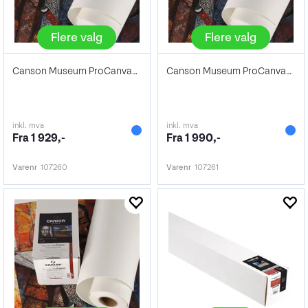
Flere valg
Flere valg
Canson Museum ProCanvas WR Lustre
Canson Museum ProCanvas WR Matte
inkl. mva
inkl. mva
Fra 1 929,-
Fra 1 990,-
Varenr
107260
Varenr
107261