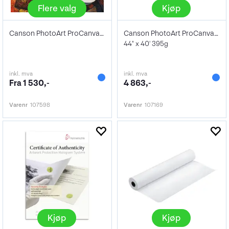
Flere valg
Kjøp
Canson PhotoArt ProCanvas WR Matte Poly
Canson PhotoArt ProCanvas WR Lustre Poly
44" x 40' 395g
inkl. mva
inkl. mva
Fra 1 530,-
4 863,-
Varenr
107598
Varenr
107169
Kjøp
Kjøp