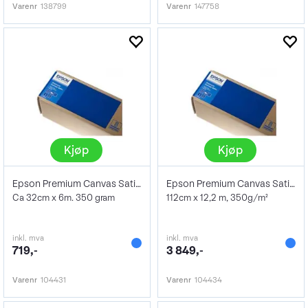
Varenr
138799
Varenr
147758
Kjøp
Kjøp
Epson Premium Canvas Satin 13" 350g
Epson Premium Canvas Satin 44" 350g
Ca 32cm x 6m. 350 gram
112cm x 12,2 m, 350g/m²
inkl. mva
inkl. mva
719,-
3 849,-
Varenr
104431
Varenr
104434