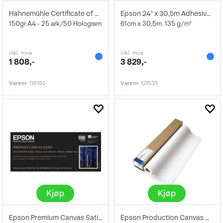
Hahnemühle Certificate of Authenticity
Epson 24" x 30,5m Adhesive Enhanced
150gr A4 - 25 ark/50 Hologram
61cm x 30,5m. 135 g/m²
inkl. mva
inkl. mva
1 808,-
3 829,-
Varenr
119192
Varenr
121535
Kjøp
Kjøp
Epson Premium Canvas Satin 60" 350g
Epson Production Canvas Matte