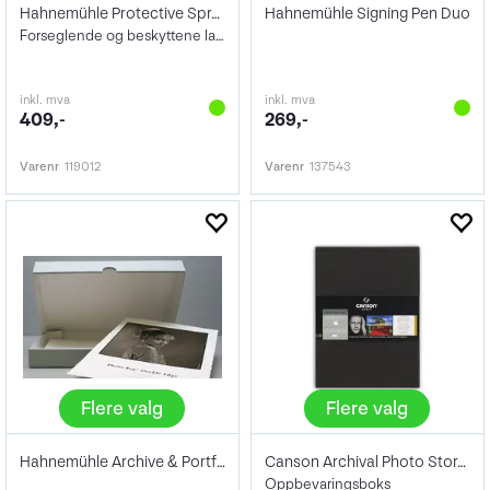
Hahnemühle Protective Spray 400ml
Hahnemühle Signing Pen Duo
Forseglende og beskyttene lakk
inkl. mva
inkl. mva
409,-
269,-
Varenr
119012
Varenr
137543
Flere valg
Flere valg
Hahnemühle Archive & Portfoliobox
Canson Archival Photo Storage Box
Oppbevaringsboks