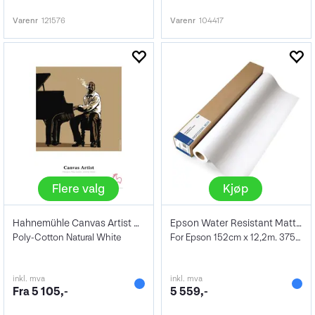
Varenr
121576
Varenr
104417
Flere valg
Kjøp
Hahnemühle Canvas Artist Matte
Epson Water Resistant Matte Canvas 60"
Poly-Cotton Natural White
For Epson 152cm x 12,2m. 375 g/m²
inkl. mva
inkl. mva
Fra 5 105,-
5 559,-