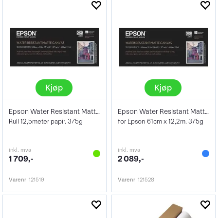
Kjøp
Kjøp
Epson Water Resistant Matte Canvas 17"
Epson Water Resistant Matte Canvas 24"
Rull 12,5meter papir. 375g
for Epson 61cm x 12,2m. 375g
inkl. mva
inkl. mva
1 709,-
2 089,-
Varenr
121519
Varenr
121528