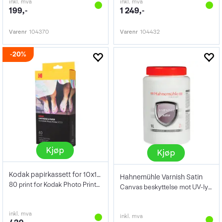
inkl. mva
inkl. mva
199,-
1 249,-
Varenr
104370
Varenr
104432
20%
Kjøp
Kjøp
Kodak papirkassett for 10x15 printer
Hahnemühle Varnish Satin
80 print for Kodak Photo Printer Dock
Canvas beskyttelse mot UV-lys og fukt
inkl. mva
inkl. mva