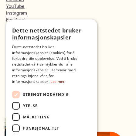
YouTube
Instagram
Facebook
TikTok
Dette nettstedet bruker
Fotopodden
informasjonskapsler
Dette nettstedet bruker
Med forbehold om skrive- og lagerfeil
informasjonskapsler (cookies) for å
forbedre din opplevelse. Ved å bruke
nettstedet vårt samtykker du i alle
informasjonskapsler i samsvar med
retningslinjene våre for
informasjonskapsler.
Les mer
STRENGT NØDVENDIG
YTELSE
MÅLRETTING
FUNKSJONALITET