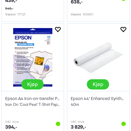
439,-
638,-
549,-
Varenr
117121
Varenr
159851
Kjøp
Kjøp
Epson A4 Iron-on-transfer Paper
Epson 44" Enhanced Synthetic Paper 84g
Iron On 'Cool Peel' T-Shirt Paper.
40m
inkl. mva
inkl. mva
394,-
3 829,-