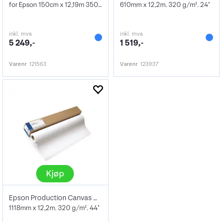
for Epson 150cm x 12,19m 350 g/m²
610mm x 12,2m. 320 g/m². 24"
inkl. mva
inkl. mva
5 249,-
1 519,-
Varenr
121563
Varenr
123937
Kjøp
Epson Production Canvas Matte 44"
1118mm x 12,2m. 320 g/m². 44"