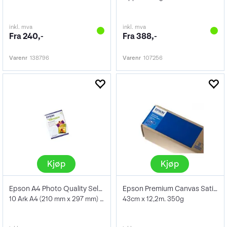
inkl. mva
inkl. mva
Fra 240,-
Fra 388,-
Varenr
138796
Varenr
107256
Kjøp
Kjøp
Epson A4 Photo Quality Self Adhesive
Epson Premium Canvas Satin 17" 350g
10 Ark A4 (210 mm x 297 mm) 167 g/m²
43cm x 12,2m. 350g