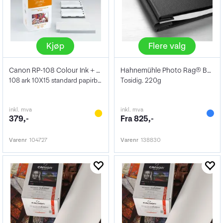
Kjøp
Flere valg
Canon RP-108 Colour Ink + Paper Set
Hahnemühle Photo Rag® Book & Album
108 ark 10X15 standard papirbilder+Blekk
Tosidig. 220g
inkl. mva
inkl. mva
379,-
Fra 825,-
Varenr
104727
Varenr
138830