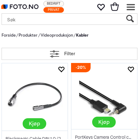
BEDRIFT
PRIVAT
Forside
Produkter
Videoproduksjon
Kabler
Filter
20%
Kjøp
Kjøp
PortKeys Camera Control cable LANC
Blackmagic Cable DIN 1.0/2.3 - BNC Hunn