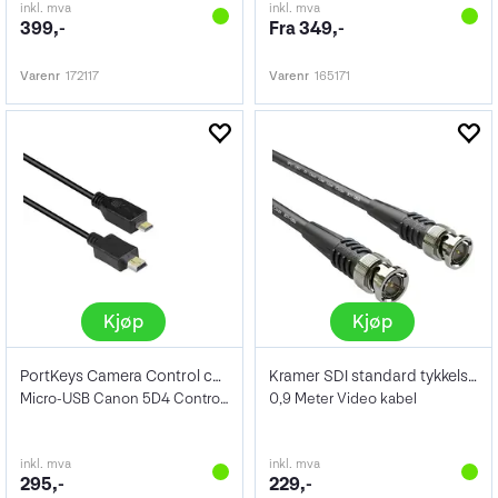
inkl. mva
inkl. mva
399,-
Fra 349,-
Varenr
172117
Varenr
165171
Kjøp
Kjøp
PortKeys Camera Control cable Canon Micr
Kramer SDI standard tykkelse 0,9m
Micro-USB Canon 5D4 Control Cable
0,9 Meter Video kabel
inkl. mva
inkl. mva
295,-
229,-