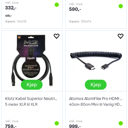
inkl. mva
inkl. mva
332,-
590,-
415,-
Varenr
114015
Varenr
155474
Kjøp
Kjøp
Klotz Kabel Superior Neutrik 5m
Atomos AtomFlex Pro HDMI 2.0 Mini HDMI
5 meter XLR til XLR
40cm-80cm Mini til Vanlig HDMI Kabel
inkl. mva
inkl. mva
759,-
999,-