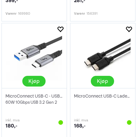
399,-
281,-
Varenr
169980
Varenr
156391
Kjøp
Kjøp
MicroConnect USB-C - USB-A Kabel 1m
MicroConnect USB-C Ladekabel Sort 1.5m
60W 10Gbps USB 3.2 Gen 2
inkl. mva
inkl. mva
180,-
168,-