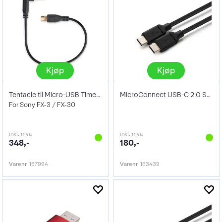
Kjøp
Kjøp
Tentacle til Micro-USB Timecode Cable
MicroConnect USB-C 2.0 Sort 2m
For Sony FX-3 / FX-30
inkl. mva
inkl. mva
348,-
180,-
Varenr
157994
Varenr
163439