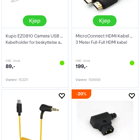
Kjøp
Kjøp
Kupo EZ0810 Camera USB Port Protector
MicroConnect HDMI Kabel 4K 3m
Kabelholder for beskyttelse av USB konta
3 Meter Full-Full HDMI kabel
inkl. mva
inkl. mva
89,-
199,-
Varenr
152211
Varenr
158688
20%