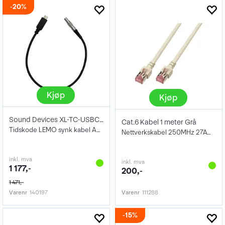
20%
Kjøp
Kjøp
Sound Devices XL-TC-USBC-LEMO
Cat.6 Kabel 1 meter Grå
Tidskode LEMO synk kabel A20-Mini
Nettverkskabel 250MHz 27AWG PiMF
inkl. mva
inkl. mva
1 177,-
200,-
1 471,-
Varenr
140197
Varenr
111288
15%