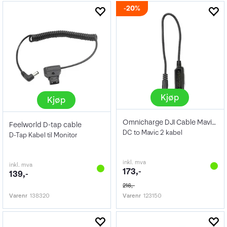
20%
Kjøp
Kjøp
Omnicharge DJI Cable Mavic 2
Feelworld D-tap cable
DC to Mavic 2 kabel
D-Tap Kabel til Monitor
inkl. mva
inkl. mva
173,-
139,-
216,-
Varenr
138320
Varenr
123150