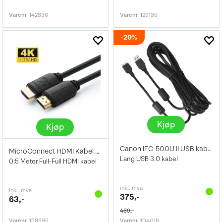
Varenr
142836
Varenr
129135
20%
Kjøp
Kjøp
Canon IFC-500U II USB kabel 4,6 meter
MicroConnect HDMI Kabel 4K 0,5m
Lang USB 3.0 kabel
0,5 Meter Full-Full HDMI kabel
inkl. mva
inkl. mva
375,-
63,-
469,-
Varenr
158695
Varenr
104016