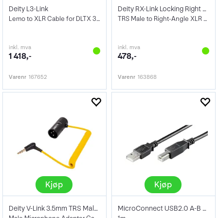
Deity L3-Link
Deity RX-Link Locking Right Angle 3.5mm
Lemo to XLR Cable for DLTX 30cm
TRS Male to Right-Angle XLR Male Cable
inkl. mva
inkl. mva
1 418,-
478,-
Varenr
167652
Varenr
163868
Kjøp
Kjøp
Deity V-Link 3.5mm TRS Male to XLR 3-Pin
MicroConnect USB2.0 A-B Kabel 1m