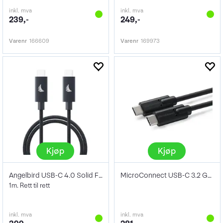
inkl. mva
inkl. mva
239,-
249,-
Varenr
166609
Varenr
169973
Kjøp
Kjøp
Angelbird USB-C 4.0 Solid Flex Blue 1m
MicroConnect USB-C 3.2 Gen2 Sort 1m
1m. Rett til rett
inkl. mva
inkl. mva