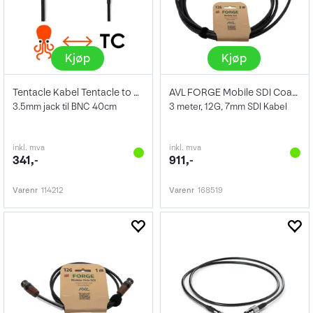
Kjøp
Kjøp
Tentacle Kabel Tentacle to BNC
AVL FORGE Mobile SDI Coax 3m
3.5mm jack til BNC 40cm
3 meter, 12G, 7mm SDI Kabel
inkl. mva
inkl. mva
341,-
911,-
Varenr
114212
Varenr
168519