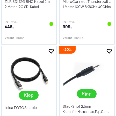
ZILR SDI 12G BNC Kabel 2m
MicroConnect Thunderbolt 4 - 1 Meter
2 Meter 12G SDI Kabel
1 Meter 100W 8K60Hz 40Gbits
inkl. mva
inkl. mva
446,-
999,-
Varenr
156164
Varenr
156435
20%
Kjøp
Kjøp
StackShot 2.5mm
Leica FOTOS cable
Kabel for Hasselblad,Fuji,Canon,m.m.