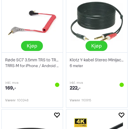
Kjøp
Kjøp
Røde SC7 3.5mm TRS to TRRS patch cable
Klotz Y-kabel Stereo Minijack - X2 Jack
TRRS-M for iPhone / Android Jack plugg
6 meter
inkl. mva
inkl. mva
169,-
222,-
Varenr
100248
Varenr
110915