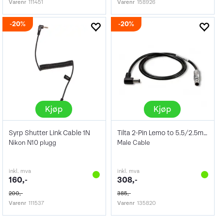
Varenr
111451
Varenr
158926
20%
20%
Kjøp
Kjøp
Syrp Shutter Link Cable 1N
Tilta 2-Pin Lemo to 5.5/2.5mm DC Male
Nikon N10 plugg
Male Cable
inkl. mva
inkl. mva
160,-
308,-
200,-
385,-
Varenr
111537
Varenr
135820