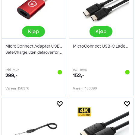
Kjøp
Kjøp
MicroConnect Adapter USB-A til C
MicroConnect USB-C Ladekabel Sort 1m
SafeCharge uten dataoverføring
inkl. mva
inkl. mva
299,-
152,-
Varenr
156376
Varenr
156399