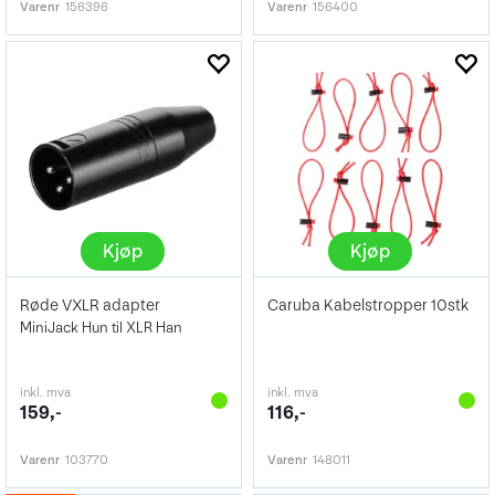
Varenr
156396
Varenr
156400
Kjøp
Kjøp
Røde VXLR adapter
Caruba Kabelstropper 10stk
MiniJack Hun til XLR Han
inkl. mva
inkl. mva
159,-
116,-
Varenr
103770
Varenr
148011