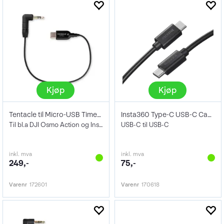
Kjøp
Kjøp
Tentacle til Micro-USB Timecode Cable
Insta360 Type-C USB-C Cable
Til bl.a DJI Osmo Action og Insta360 X5
USB-C til USB-C
inkl. mva
inkl. mva
249,-
75,-
Varenr
172601
Varenr
170618