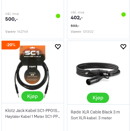
inkl. mva
inkl. mva
402,-
500,-
503,-
Varenr
142749
Varenr
131302
20%
Kjøp
Kjøp
Klotz Jack Kabel SC1-PP01SW Speaker
Røde XLR Cable Black 3 m
Høytaler Kabel 1 Meter SC1-PP01SW
Sort XLR-kabel. 3 meter