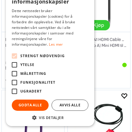
informasjonskapsler
Dette nettstedet bruker
informasjonskapsler (cookies) for å
forbedre din opplevelse. Ved å bruke
Kjøp
Kjøp
nettstedet vårt samtykker du i alle
informasjonskapsler i samsvar med
retningslinjene våre for
Røde XLR Cable Pink 3 m
SmallRig 3041 HDMI Cable Ultra Slim
informasjonskapsler.
Les mer
Rosa XLR-kabel. 3 meter
4K 55cm (C to A) Mini HDMI til HDMI
STRENGT NØDVENDIG
inkl. mva
inkl. mva
YTELSE
598,-
179,-
MÅLRETTING
Varenr
155478
Varenr
138472
FUNKSJONALITET
UGRADERT
GODTA ALLE
AVVIS ALLE
VIS DETALJER