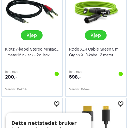
Kjøp
Kjøp
Klotz Y-kabel Stereo Minijack - X2 Jack
Røde XLR Cable Green 3 m
1 meter MiniJack - 2x Jack
Grønn XLR-kabel. 3 meter
inkl. mva
inkl. mva
200,-
598,-
Varenr
114014
Varenr
155476
Dette nettstedet bruker