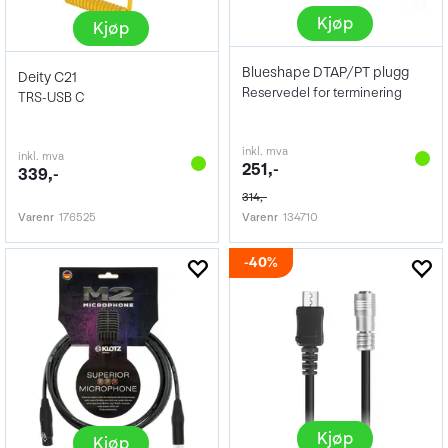
Kjøp
Kjøp
Blueshape DTAP/PT plugg
Deity C21
Reservedel for terminering
TRS-USB C
inkl. mva
inkl. mva
251,-
339,-
314,-
Varenr
176525
Varenr
134710
40%
Kjøp
Kjøp