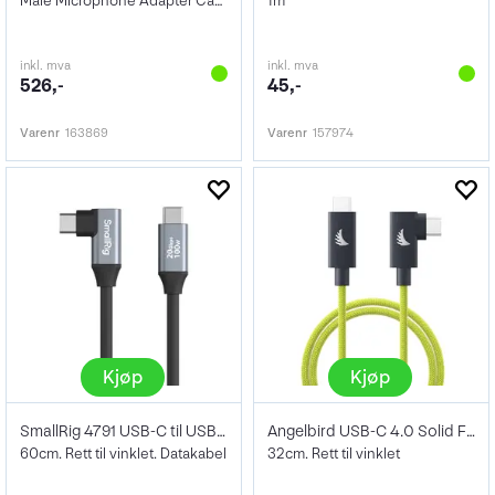
Male Microphone Adapter Cable (12")
1m
inkl. mva
inkl. mva
526,-
45,-
Varenr
163869
Varenr
157974
Kjøp
Kjøp
SmallRig 4791 USB-C til USB-C 60cm
Angelbird USB-C 4.0 Solid Flex Lime 32cm
60cm. Rett til vinklet. Datakabel
32cm. Rett til vinklet