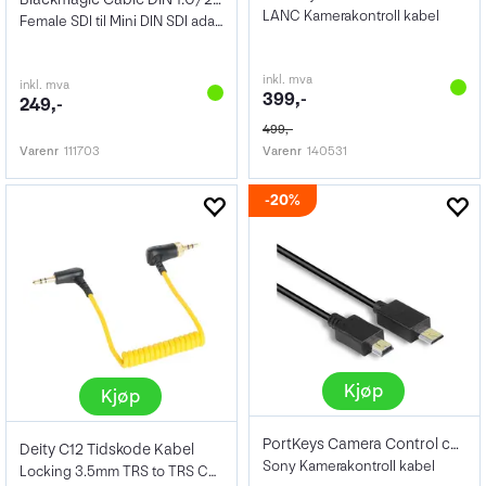
LANC Kamerakontroll kabel
Female SDI til Mini DIN SDI adapter
inkl. mva
inkl. mva
399,-
249,-
499,-
Varenr
111703
Varenr
140531
20%
Kjøp
Kjøp
PortKeys Camera Control cable Sony
Deity C12 Tidskode Kabel
Sony Kamerakontroll kabel
Locking 3.5mm TRS to TRS Cable