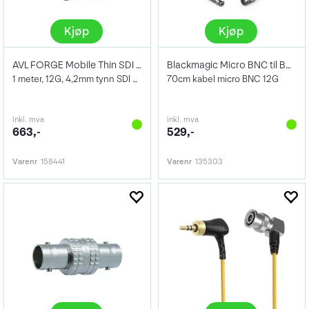
Kjøp
Kjøp
AVL FORGE Mobile Thin SDI Coax 1m
Blackmagic Micro BNC til BNC Female 70cm
1 meter, 12G, 4,2mm tynn SDI Kabel
70cm kabel micro BNC 12G
inkl. mva
inkl. mva
663,-
529,-
Varenr
158441
Varenr
135303