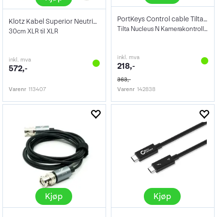
PortKeys Control cable Tilta Nucleus N
Klotz Kabel Superior Neutrik 0,3 Meter
Tilta Nucleus N Kamerakontroll kabel
30cm XLR til XLR
inkl. mva
inkl. mva
218,-
572,-
363,-
Varenr
113407
Varenr
142838
Kjøp
Kjøp