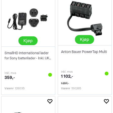
Kjøp
Kjøp
Anton Bauer PowerTap Multi
SmallHD International lader
for Sony batterilader - Inkl. UK/EU/AUS
inkl. mva
inkl. mva
1 102,-
359,-
1 297,-
Varenr
128035
Varenr
150265