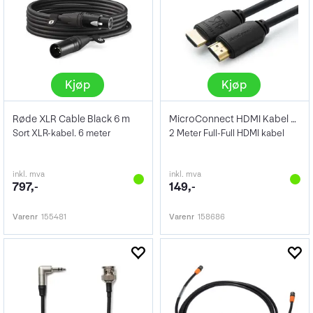
Kjøp
Kjøp
Røde XLR Cable Black 6 m
MicroConnect HDMI Kabel 4K 2m
Sort XLR-kabel. 6 meter
2 Meter Full-Full HDMI kabel
inkl. mva
inkl. mva
797,-
149,-
Varenr
155481
Varenr
158686