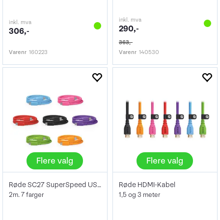
inkl. mva
inkl. mva
290,-
306,-
363,-
Varenr
160223
Varenr
140530
Flere valg
Flere valg
Røde SC27 SuperSpeed USB-C to USB-C 2m
Røde HDMI-Kabel
2m. 7 farger
1,5 og 3 meter