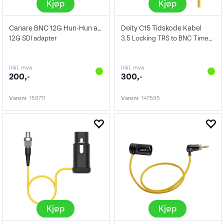
Kjøp
Kjøp
Canare BNC 12G Hun-Hun adapter
Deity C15 Tidskode Kabel
12G SDI adapter
3.5 Locking TRS to BNC Timecode Cable
inkl. mva
inkl. mva
200,-
300,-
Varenr
159711
Varenr
147595
Kjøp
Kjøp