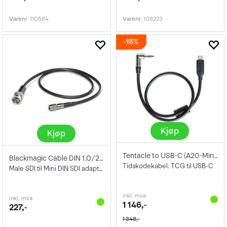
Varenr
110564
Varenr
108223
15%
Kjøp
Kjøp
Tentacle to USB-C (A20-Mini) Timecode Ca
Blackmagic Cable DIN 1.0/2.3 - BNC Hann
Tidskodekabel. TCG til USB-C
Male SDI til Mini DIN SDI adapter
inkl. mva
inkl. mva
1 146,-
227,-
1 348,-