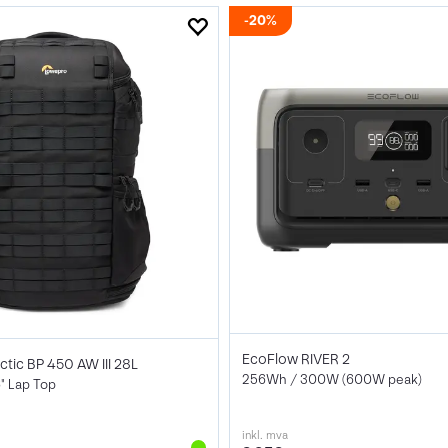
20%
EcoFlow RIVER 2
tic BP 450 AW III 28L
256Wh / 300W (600W peak)
" Lap Top
inkl. mva