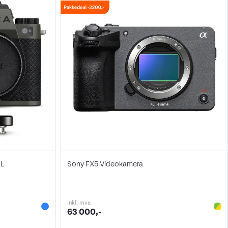
 L
Sony FX5 Videokamera
inkl. mva
63 000,-