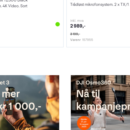
ix TZ300 Black
Trådløst mikrofonsystem. 2 x TX/1
. 4K Video. Sort
inkl. mva
2 989,-
3 199,-
Varenr
157955