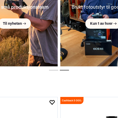
r små produksjonsteam
Brukt fotoutstyr til go
Til nyheten →
Kun 1 av hver →