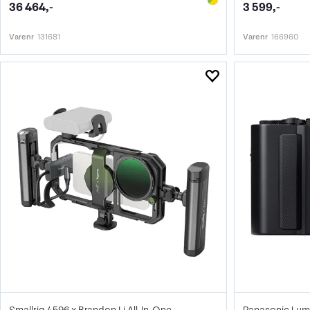
36 464,-
3 599,-
Varenr
131681
Varenr
166960