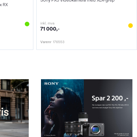
Sony FX5 Videokamera med XLR-grep
 x RX
inkl. mva
71 000,-
Varenr
176553