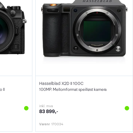
Hasselblad X2D II 100C
 II
100MP. Mellomformat speilløst kamera
inkl. mva
83 899,-
Varenr
170034