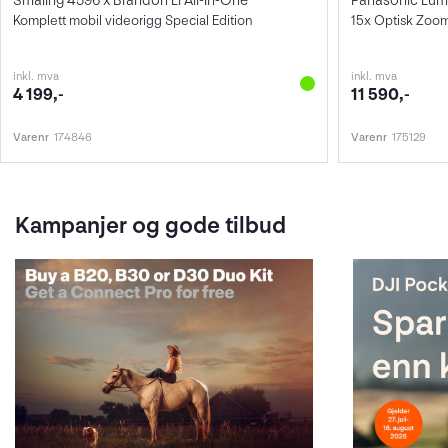
Smallrig 4596 x Brandon Li All-In-One
Panasonic Lum
Komplett mobil videorigg Special Edition
15x Optisk Zoom
inkl. mva
inkl. mva
4 199,-
11 590,-
Varenr
174846
Varenr
175129
Kampanjer og gode tilbud