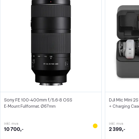
Sony FE 100-400mm f/5.6-8 OSS
DJI Mic Mini 2S 
E-Mount Fullformat. Ø67mm
+ Charging Cas
inkl. mva
inkl. mva
10 700,-
2 399,-