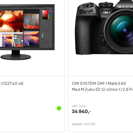
e CS2740 4K
OM SYSTEM OM-1 Mark II Kit
Med M.Zuiko ED 12-40mm f/2.8 Pro
inkl. mva
34 940,-
Varenr
160729