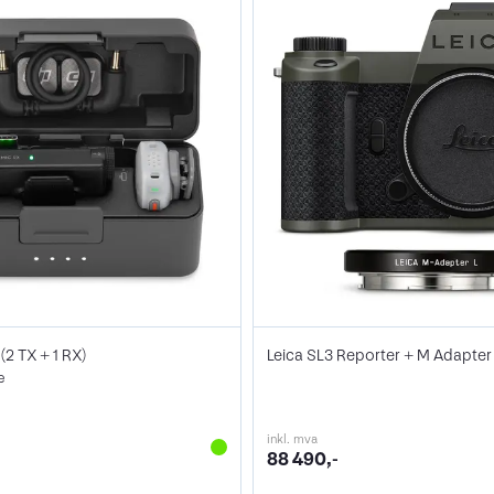
(2 TX + 1 RX)
Leica SL3 Reporter + M Adapter
e
inkl. mva
88 490,-