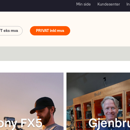
Min side
Kundesenter
In
FT
PRIVAT
ony FX5
Gjenbr