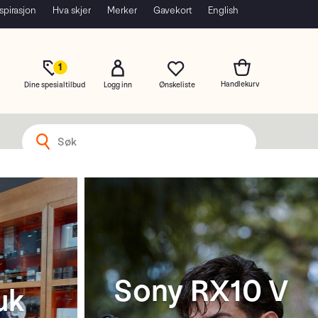
spirasjon
Hva skjer
Merker
Gavekort
English
1
Dine spesialtilbud
Logg inn
Sony RX10 V
uk