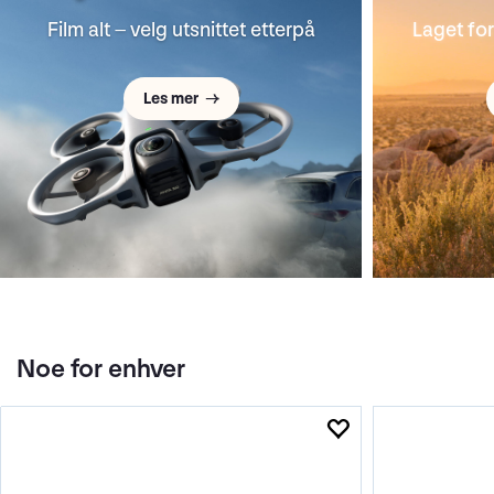
Film alt – velg utsnittet etterpå
Laget fo
Les mer →
Noe for enhver