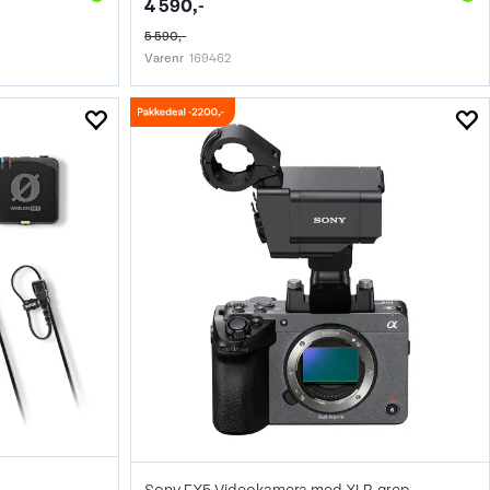
4 590,-
5 590,-
Varenr
169462