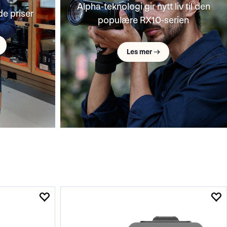
Alpha-teknologi gir nytt liv til den
de priser
populære RX10-serien
Les mer →