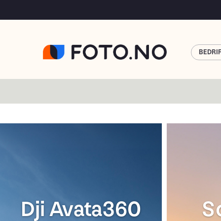
BEDRI
Dji Avata360
S