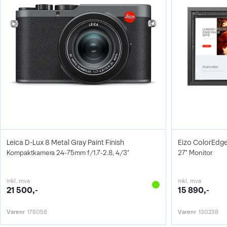
Leica D-Lux 8 Metal Gray Paint Finish
Eizo ColorEdg
Kompaktkamera 24-75mm f/1.7-2.8, 4/3"
27" Monitor
inkl. mva
inkl. mva
21 500,-
15 890,-
Varenr
176058
Varenr
130238