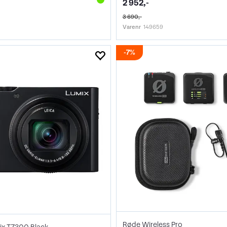
2 952,-
3 690,-
Varenr
149659
7%
Røde Wireless Pro