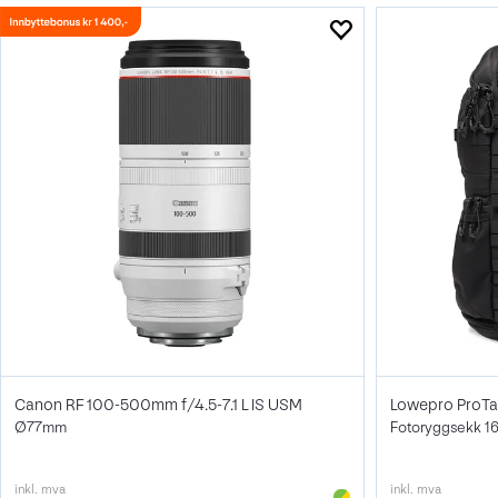
Canon RF 100-500mm f/4.5-7.1 L IS USM
Lowepro ProTac
Ø77mm
Fotoryggsekk 16
inkl. mva
inkl. mva