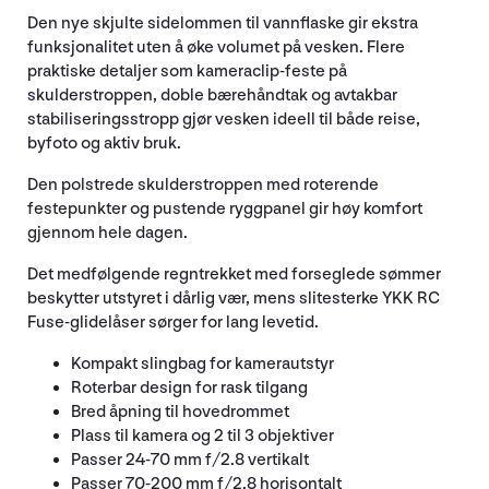
Den nye skjulte sidelommen til vannflaske gir ekstra
funksjonalitet uten å øke volumet på vesken. Flere
praktiske detaljer som kameraclip-feste på
skulderstroppen, doble bærehåndtak og avtakbar
stabiliseringsstropp gjør vesken ideell til både reise,
byfoto og aktiv bruk.
Den polstrede skulderstroppen med roterende
festepunkter og pustende ryggpanel gir høy komfort
gjennom hele dagen.
Det medfølgende regntrekket med forseglede sømmer
beskytter utstyret i dårlig vær, mens slitesterke YKK RC
Fuse-glidelåser sørger for lang levetid.
Kompakt slingbag for kamerautstyr
Roterbar design for rask tilgang
Bred åpning til hovedrommet
Plass til kamera og 2 til 3 objektiver
Passer 24-70 mm f/2.8 vertikalt
Passer 70-200 mm f/2.8 horisontalt