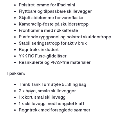
Polstret lomme for iPad mini
Flyttbare og tilpassbare skillevegger
Skjult sidelomme for vannflaske
Kameraclip-feste på skulderstropp
Frontlomme med nøkkelfeste
Pustende ryggpanel og polstret skulderstropp
Stabiliseringsstropp for aktiv bruk
Regntrekk inkludert
YKK RC Fuse-glidelåser
Resirkulerte og PFAS-frie materialer
I pakken:
Think Tank TurnStyle 5L Sling Bag
2 x høye, smale skillevegger
1 x kort, smal skillevegg
1 x skillevegg med hengslet klaff
Regntrekk med forseglede sømmer