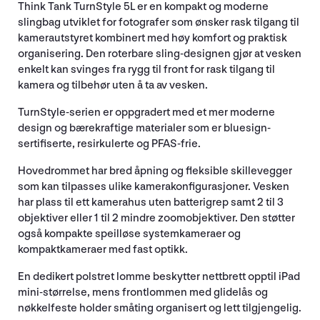
Think Tank TurnStyle 5L er en kompakt og moderne
slingbag utviklet for fotografer som ønsker rask tilgang til
kamerautstyret kombinert med høy komfort og praktisk
organisering. Den roterbare sling-designen gjør at vesken
enkelt kan svinges fra rygg til front for rask tilgang til
kamera og tilbehør uten å ta av vesken.
TurnStyle-serien er oppgradert med et mer moderne
design og bærekraftige materialer som er bluesign-
sertifiserte, resirkulerte og PFAS-frie.
Hovedrommet har bred åpning og fleksible skillevegger
som kan tilpasses ulike kamerakonfigurasjoner. Vesken
har plass til ett kamerahus uten batterigrep samt 2 til 3
objektiver eller 1 til 2 mindre zoomobjektiver. Den støtter
også kompakte speilløse systemkameraer og
kompaktkameraer med fast optikk.
En dedikert polstret lomme beskytter nettbrett opptil iPad
mini-størrelse, mens frontlommen med glidelås og
nøkkelfeste holder småting organisert og lett tilgjengelig.