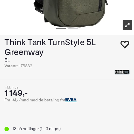
Think Tank TurnStyle 5L
Greenway
5L
Varenr:
175832
inkl. mva
1 149,-
Fra 141,-/mnd med delbetaling fra
13
på nettlager (1 - 3 dager)