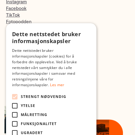
Instagram
Facebook
TikTok
Fotopodden
Dette nettstedet bruker
Med forbehold om skrive- og lagerfeil
informasjonskapsler
Dette nettstedet bruker
informasjonskapsler (cookies) for å
forbedre din opplevelse. Ved å bruke
nettstedet vårt samtykker du i alle
informasjonskapsler i samsvar med
retningslinjene våre for
informasjonskapsler.
Les mer
STRENGT NØDVENDIG
YTELSE
MÅLRETTING
FUNKSJONALITET
UGRADERT