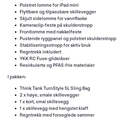
Polstret lomme for iPad mini
Flyttbare og tilpassbare skillevegger
Skjult sidelomme for vannflaske
Kameraclip-feste på skulderstropp
Frontlomme med nøkkelfeste
Pustende ryggpanel og polstret skulderstropp
Stabiliseringsstropp for aktiv bruk
Regntrekk inkludert
YKK RC Fuse-glidelåser
Resirkulerte og PFAS-frie materialer
I pakken:
Think Tank TurnStyle 5L Sling Bag
2 x høye, smale skillevegger
1 x kort, smal skillevegg
1 x skillevegg med hengslet klaff
Regntrekk med forseglede sømmer