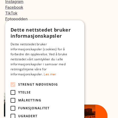
Instagram
Facebook
TikTok
Fotopodden
Dette nettstedet bruker
Med forbehold om skrive- og lagerfeil
informasjonskapsler
Dette nettstedet bruker
informasjonskapsler (cookies) for å
forbedre din opplevelse. Ved å bruke
nettstedet vårt samtykker du i alle
informasjonskapsler i samsvar med
retningslinjene våre for
informasjonskapsler.
Les mer
STRENGT NØDVENDIG
YTELSE
MÅLRETTING
FUNKSJONALITET
UGRADERT