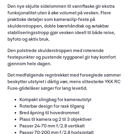
Den nye skjulte sidelommen til vannflaske gir ekstra
funksjonalitet uten å øke volumet på vesken. Flere
praktiske detaljer som kameraclip-feste på
skulderstroppen, doble bærehåndtak og avtakbar
stabiliseringsstropp gjør vesken ideell til både reise,
byfoto og aktiv bruk.
Den polstrede skulderstroppen med roterende
festepunkter og pustende ryggpanel gir høy komfort
gjennom hele dagen.
Det medfølgende regntrekket med forseglede sømmer
beskytter utstyret i dårlig vær, mens slitesterke YKK RC
Fuse-glidelåser sørger for lang levetid.
Kompakt slingbag for kamerautstyr
Roterbar design for rask tilgang
Bred åpning til hovedrommet
Plass til kamera og 2 til 3 objektiver
Passer 24-70 mm f/2.8 vertikalt
Passer 70-200 mm f/2.8 horisontalt