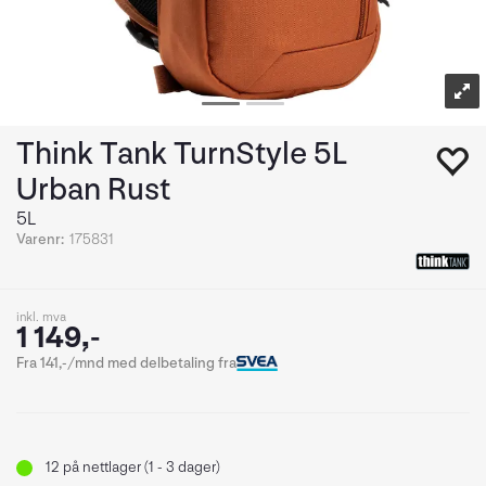
Think Tank TurnStyle 5L
Urban Rust
5L
Varenr:
175831
inkl. mva
1 149,-
Fra 141,-/mnd med delbetaling fra
12
på nettlager (1 - 3 dager)