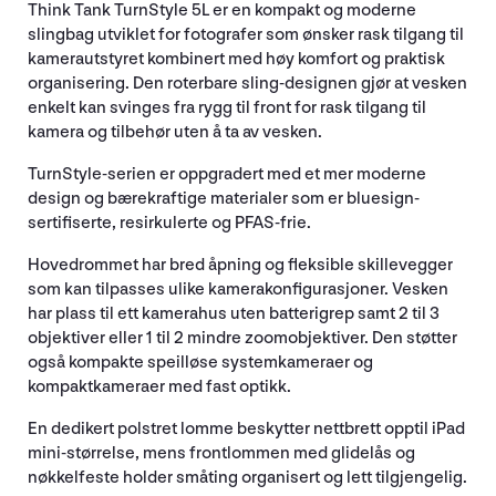
Think Tank TurnStyle 5L er en kompakt og moderne
slingbag utviklet for fotografer som ønsker rask tilgang til
kamerautstyret kombinert med høy komfort og praktisk
organisering. Den roterbare sling-designen gjør at vesken
enkelt kan svinges fra rygg til front for rask tilgang til
kamera og tilbehør uten å ta av vesken.
TurnStyle-serien er oppgradert med et mer moderne
design og bærekraftige materialer som er bluesign-
sertifiserte, resirkulerte og PFAS-frie.
Hovedrommet har bred åpning og fleksible skillevegger
som kan tilpasses ulike kamerakonfigurasjoner. Vesken
har plass til ett kamerahus uten batterigrep samt 2 til 3
objektiver eller 1 til 2 mindre zoomobjektiver. Den støtter
også kompakte speilløse systemkameraer og
kompaktkameraer med fast optikk.
En dedikert polstret lomme beskytter nettbrett opptil iPad
mini-størrelse, mens frontlommen med glidelås og
nøkkelfeste holder småting organisert og lett tilgjengelig.