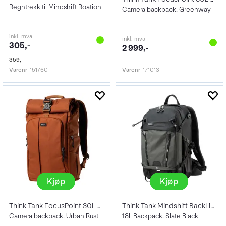
Regntrekk til Mindshift Roation
Camera backpack. Greenway
inkl. mva
inkl. mva
305,-
2 999,-
359,-
Varenr
151760
Varenr
171013
Kjøp
Kjøp
Think Tank FocusPoint 30L Rolltop BP
Think Tank Mindshift BackLight 18L Black
Camera backpack. Urban Rust
18L Backpack. Slate Black