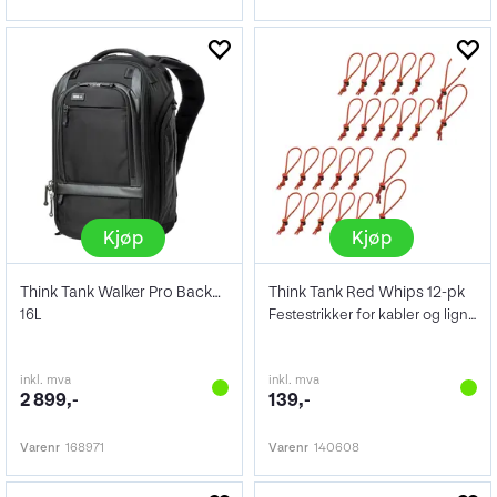
Kjøp
Kjøp
Think Tank Walker Pro Backpack 16L
Think Tank Red Whips 12-pk
16L
Festestrikker for kabler og lignende
inkl. mva
inkl. mva
2 899,-
139,-
Varenr
168971
Varenr
140608