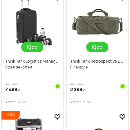
Kjøp
Kjøp
Think Tank Logistics Manager 30 V2.0
Think Tank Retrospective Duffel 75
Stor trillekoffert
Pinestone
inkl. mva
inkl. mva
7 499,-
2 399,-
Varenr
147522
Varenr
151790
20%