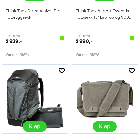
Think Tank Streetwalker Pro V2.0 Black
Think Tank Airport Essentials Black
Fotoryggsekk
Fotosekk 15" LapTop og 300mm f2,8
inkl. mva
inkl. mva
2 929,-
2 990,-
Varenr
151674
Varenr
151676
Kjøp
Kjøp