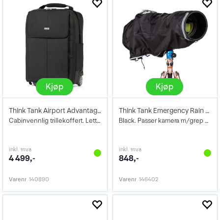
Kjøp
Kjøp
Think Tank Airport Advantage XT Black
Think Tank Emergency Rain Cover Large
Cabinvennlig trillekoffert. Lettvekt 3,4
Black. Passer kamera m/grep + 600mm f/4
inkl. mva
inkl. mva
4 499,-
848,-
Varenr
140890
Varenr
146402