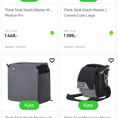
Think Tank Stash Master M Pro
Think Tank Stash Master L
Medium Pro
Camera Cube Large
inkl. mva
inkl. mva
1 449,-
1 399,-
Varenr
168485
Varenr
168486
Kjøp
Kjøp