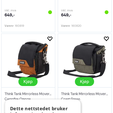
inkl. mva
inkl. mva
649,-
649,-
Varenr
160819
Varenr
160820
Kjøp
Kjøp
Think Tank Mirrorless Mover 5 V2
Think Tank Mirrorless Mover 10 V2
Campfire Orange
Coast Green
Dette nettstedet bruker