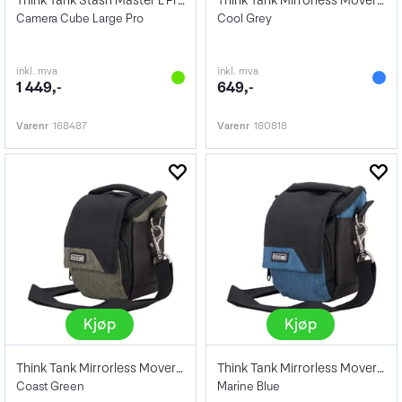
Think Tank Stash Master L Pro
Think Tank Mirrorless Mover 5 V2
Camera Cube Large Pro
Cool Grey
inkl. mva
inkl. mva
1 449,-
649,-
Varenr
168487
Varenr
160818
Kjøp
Kjøp
Think Tank Mirrorless Mover 5 V2
Think Tank Mirrorless Mover 5 V2
Coast Green
Marine Blue