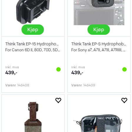
Kjøp
Kjøp
Think Tank EP-15 Hydrophobia Eyepiece
Think Tank EP-S Hydrophobia Eyepiece
For Canon 6D II, 80D, 70D, 5D II, 1100D
For Sony a7, A7II, A7III, A7RIIII, A7RIV
inkl. mva
inkl. mva
439,-
439,-
Varenr
146408
Varenr
146409