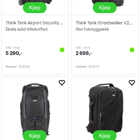
Kjøp
Kjøp
Think Tank Airport Security V3.0 Black
Think Tank Streetwalker V2.0 Black
Ekstra solid trillekoffert
Stor fotoryggsekk
inkl. mva
inkl. mva
5 290,-
2 699,-
Varenr
151658
Varenr
151673
Kjøp
Kjøp