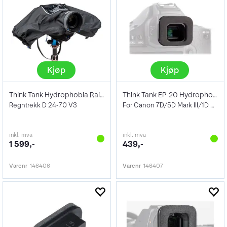
Kjøp
Kjøp
Think Tank Hydrophobia Rain Cover
Think Tank EP-20 Hydrophobia Eyepiece
Regntrekk D 24-70 V3
For Canon 7D/5D Mark III/1D Mark III
inkl. mva
inkl. mva
1 599,-
439,-
Varenr
146406
Varenr
146407