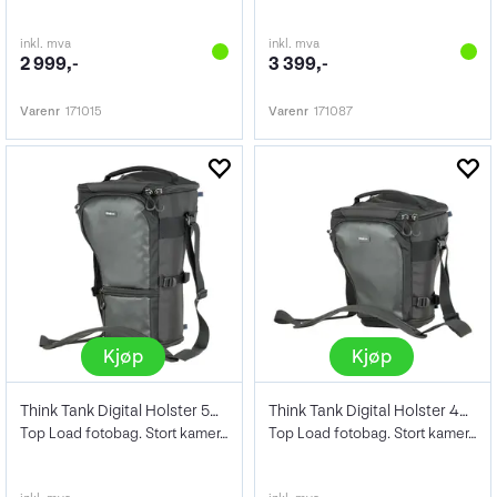
inkl. mva
inkl. mva
2 999,-
3 399,-
Varenr
171015
Varenr
171087
Kjøp
Kjøp
Think Tank Digital Holster 50 V3
Think Tank Digital Holster 40 V3
Top Load fotobag. Stort kamera m/70-200
Top Load fotobag. Stort kamera m/24-70