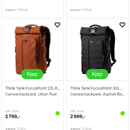
Varenr
171009
Varenr
171010
Kjøp
Kjøp
Think Tank FocusPoint 22L Rolltop BP
Think Tank FocusPoint 30L Rolltop BP
Camera backpack. Urban Rust
Camera backpack. Asphalt Black
inkl. mva
inkl. mva
2 799,-
2 999,-
Varenr
171011
Varenr
171012