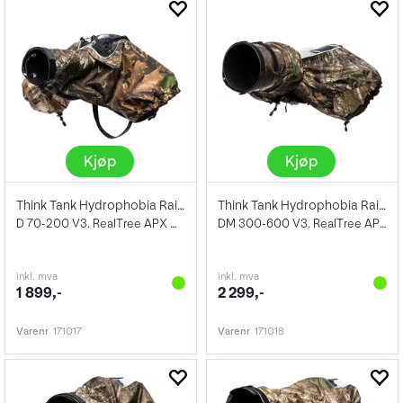
Kjøp
Kjøp
Think Tank Hydrophobia Rain Cover 70-200
Think Tank Hydrophobia Rain Cover
D 70-200 V3. RealTree APX Camo
DM 300-600 V3. RealTree APX Camo
inkl. mva
inkl. mva
1 899,-
2 299,-
Varenr
171017
Varenr
171018