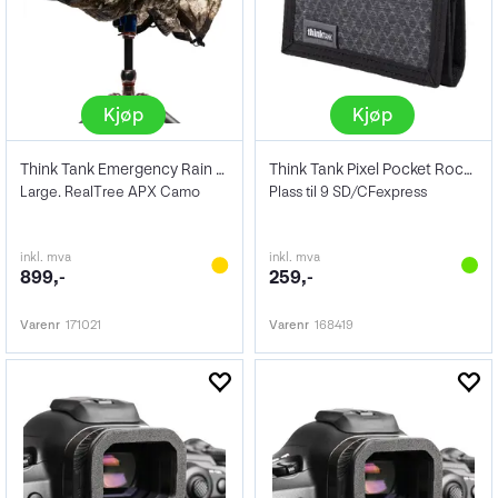
Kjøp
Kjøp
Think Tank Emergency Rain Cover Large
Think Tank Pixel Pocket Rocket Black
Large. RealTree APX Camo
Plass til 9 SD/CFexpress
inkl. mva
inkl. mva
899,-
259,-
Varenr
171021
Varenr
168419