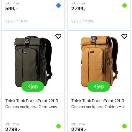
inkl. mva
inkl. mva
599,-
2 799,-
Varenr
151744
Varenr
171008
Kjøp
Kjøp
Think Tank FocusPoint 22L Rolltop BP
Think Tank FocusPoint 22L Rolltop BP
Camera backpack. Greenway
Camera backpack. Golden Hour
inkl. mva
inkl. mva
2 799,-
2 799,-