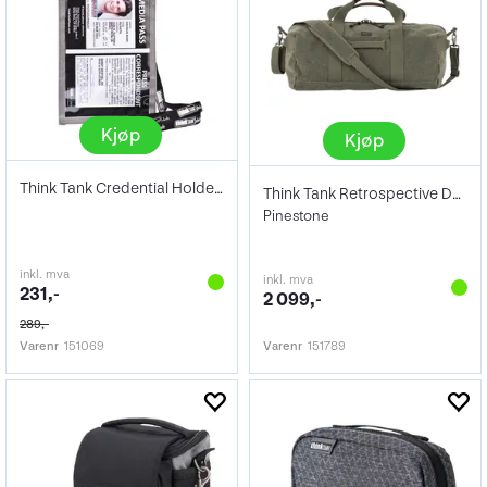
Kjøp
Kjøp
Think Tank Credential Holder V2.0 Long
Think Tank Retrospective Duffel 50
Pinestone
inkl. mva
inkl. mva
231,-
2 099,-
289,-
Varenr
151069
Varenr
151789