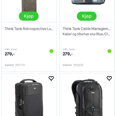
Kjøp
Kjøp
Think Tank Retrospective Luggage Tag
Think Tank Cable Management 5 V3.0
Kabel og tilbehør etui Blue/Clear
inkl. mva
inkl. mva
279,-
279,-
Varenr
155770
Varenr
159206