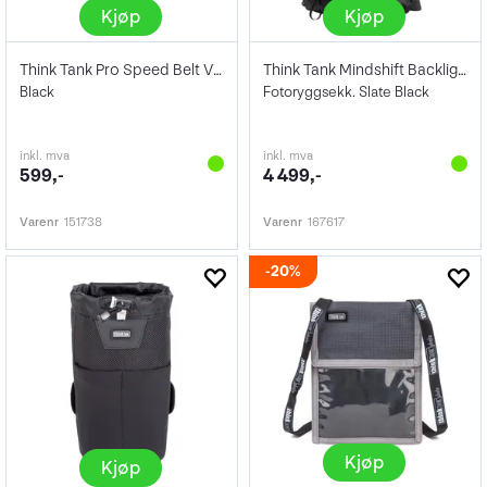
Kjøp
Kjøp
Think Tank Pro Speed Belt V3.0 - L-XL
Think Tank Mindshift Backlight 36L Black
Black
Fotoryggsekk. Slate Black
inkl. mva
inkl. mva
599,-
4 499,-
Varenr
151738
Varenr
167617
20%
Kjøp
Kjøp