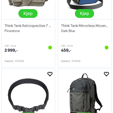
Kjøp
Kjøp
Think Tank Retrospective 7 V2.0
Think Tank Mirrorless Mover 10
Pinestone
Dark Blue
inkl. mva
inkl. mva
2 999,-
459,-
Varenr
151688
Varenr
151698