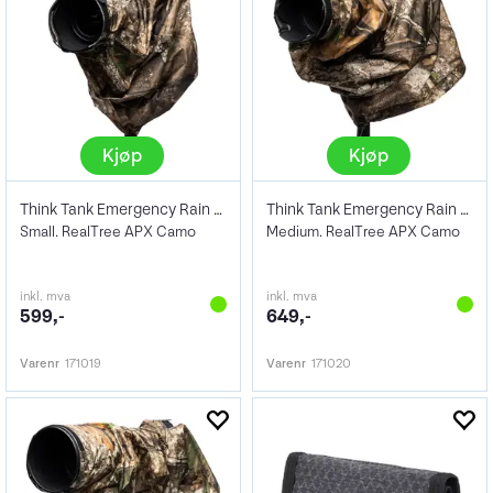
Kjøp
Kjøp
Think Tank Emergency Rain Cover Small
Think Tank Emergency Rain Cover Medium
Small. RealTree APX Camo
Medium. RealTree APX Camo
inkl. mva
inkl. mva
599,-
649,-
Varenr
171019
Varenr
171020