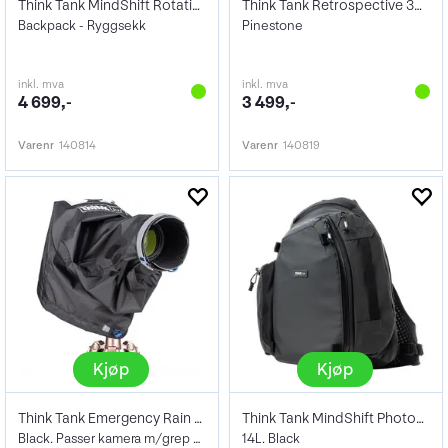
Think Tank MindShift Rotation 34L
Think Tank Retrospective 30 V2.0
Backpack - Ryggsekk
Pinestone
inkl. mva
inkl. mva
4 699,-
3 499,-
Varenr
140814
Varenr
140819
Kjøp
Kjøp
Think Tank Emergency Rain Cover Medium
Think Tank MindShift PhotoCross Sling V2
Black. Passer kamera m/grep + 70-200/2,8
14L. Black