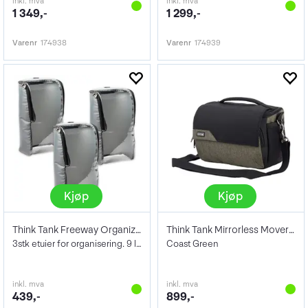
inkl. mva
inkl. mva
1 349,-
1 299,-
Varenr
174938
Varenr
174939
Kjøp
Kjøp
Think Tank Freeway Organizer Cubes 3 pc
Think Tank Mirrorless Mover 20 V2
3stk etuier for organisering. 9 liter x3
Coast Green
inkl. mva
inkl. mva
439,-
899,-