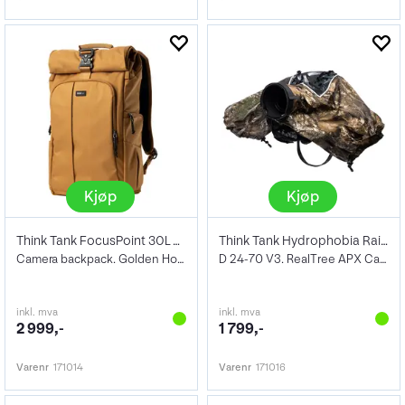
Kjøp
Kjøp
Think Tank FocusPoint 30L Rolltop BP
Think Tank Hydrophobia Rain Cover 24-70
Camera backpack. Golden Hour
D 24-70 V3. RealTree APX Camo
inkl. mva
inkl. mva
2 999,-
1 799,-
Varenr
171014
Varenr
171016