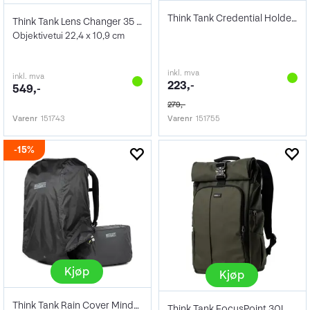
Think Tank Credential Holder V2.0 Short
Think Tank Lens Changer 35 V3.0
Objektivetui 22,4 x 10,9 cm
inkl. mva
inkl. mva
223,-
549,-
279,-
Varenr
151743
Varenr
151755
15%
Kjøp
Kjøp
Think Tank Rain Cover Mindshift R 34L
Think Tank FocusPoint 30L Rolltop BP