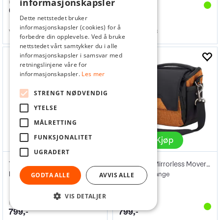
informasjonskapsler
inkl. mva
inkl. mva
649,-
799,-
Dette nettstedet bruker
informasjonskapsler (cookies) for å
Varenr
160821
Varenr
160823
forbedre din opplevelse. Ved å bruke
nettstedet vårt samtykker du i alle
informasjonskapsler i samsvar med
retningslinjene våre for
informasjonskapsler.
Les mer
STRENGT NØDVENDIG
YTELSE
MÅLRETTING
FUNKSJONALITET
Kjøp
Kjøp
UGRADERT
Think Tank Mirrorless Mover 10 V2
Think Tank Mirrorless Mover 10 V2
Marine Blue
Campfire Orange
GODTA ALLE
AVVIS ALLE
VIS DETALJER
inkl. mva
inkl. mva
799,-
799,-