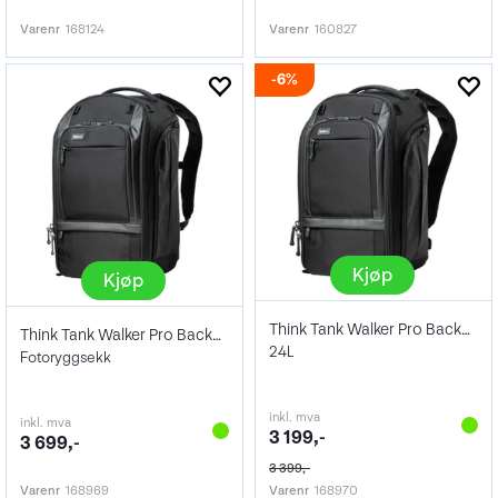
Varenr
168124
Varenr
160827
6%
Kjøp
Kjøp
Think Tank Walker Pro Backpack 24L
Think Tank Walker Pro Backpack 30L
24L
Fotoryggsekk
inkl. mva
inkl. mva
3 199,-
3 699,-
3 399,-
Varenr
168969
Varenr
168970