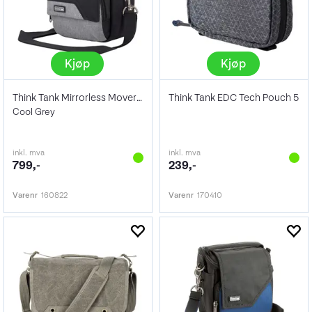
Kjøp
Kjøp
Think Tank Mirrorless Mover 10 V2
Think Tank EDC Tech Pouch 5
Cool Grey
inkl. mva
inkl. mva
799,-
239,-
Varenr
160822
Varenr
170410