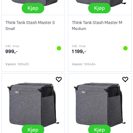
Kjøp
Kjøp
Think Tank Stash Master S
Think Tank Stash Master M
Small
Medium
inkl. mva
inkl. mva
999,-
1 199,-
Varenr
168483
Varenr
168484
Kjøp
Kjøp