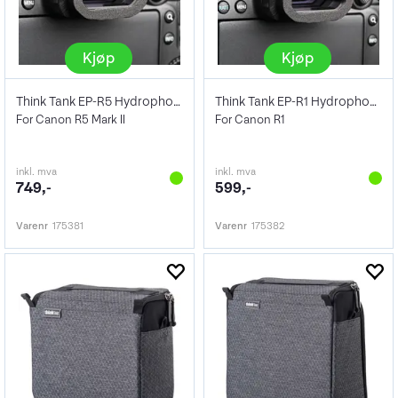
Kjøp
Kjøp
Think Tank EP-R5 Hydrophobia Eyepiece
Think Tank EP-R1 Hydrophobia Eyepiece
For Canon R5 Mark II
For Canon R1
inkl. mva
inkl. mva
749,-
599,-
Varenr
175381
Varenr
175382