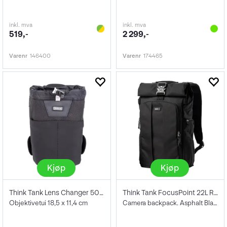
inkl. mva
inkl. mva
519,-
2 299,-
Varenr
146400
Varenr
174465
Kjøp
Kjøp
Think Tank Lens Changer 50 V3.0
Think Tank FocusPoint 22L Rolltop BP
Objektivetui 18,5 x 11,4 cm
Camera backpack. Asphalt Black