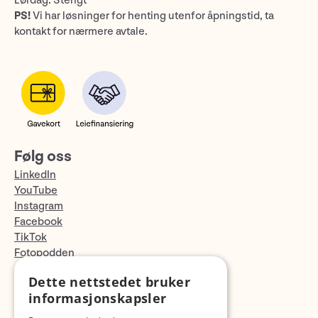
Lørdag: Stengt
PS!
Vi har løsninger for henting utenfor åpningstid, ta
kontakt for nærmere avtale.
Følg oss
LinkedIn
YouTube
Instagram
Facebook
TikTok
Fotopodden
Dette nettstedet bruker
Med forbehold om skrive- og lagerfeil
informasjonskapsler