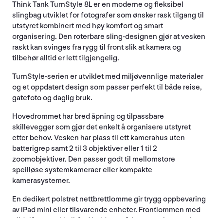
Think Tank TurnStyle 8L er en moderne og fleksibel
slingbag utviklet for fotografer som ønsker rask tilgang til
utstyret kombinert med høy komfort og smart
organisering. Den roterbare sling-designen gjør at vesken
raskt kan svinges fra rygg til front slik at kamera og
tilbehør alltid er lett tilgjengelig.
TurnStyle-serien er utviklet med miljøvennlige materialer
og et oppdatert design som passer perfekt til både reise,
gatefoto og daglig bruk.
Hovedrommet har bred åpning og tilpassbare
skillevegger som gjør det enkelt å organisere utstyret
etter behov. Vesken har plass til ett kamerahus uten
batterigrep samt 2 til 3 objektiver eller 1 til 2
zoomobjektiver. Den passer godt til mellomstore
speilløse systemkameraer eller kompakte
kamerasystemer.
En dedikert polstret nettbrettlomme gir trygg oppbevaring
av iPad mini eller tilsvarende enheter. Frontlommen med