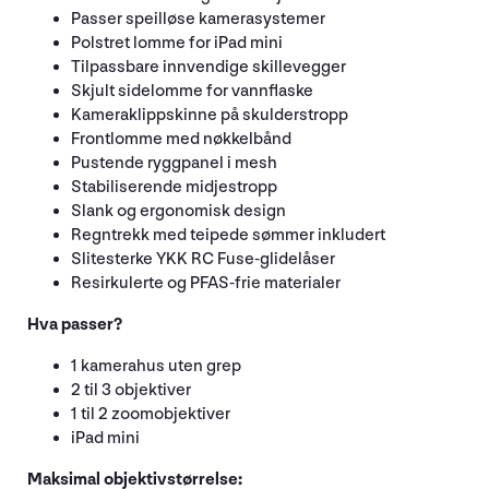
Passer speilløse kamerasystemer
Polstret lomme for iPad mini
Tilpassbare innvendige skillevegger
Skjult sidelomme for vannflaske
Kameraklippskinne på skulderstropp
Frontlomme med nøkkelbånd
Pustende ryggpanel i mesh
Stabiliserende midjestropp
Slank og ergonomisk design
Regntrekk med teipede sømmer inkludert
Slitesterke YKK RC Fuse-glidelåser
Resirkulerte og PFAS-frie materialer
Hva passer?
1 kamerahus uten grep
2 til 3 objektiver
1 til 2 zoomobjektiver
iPad mini
Maksimal objektivstørrelse: