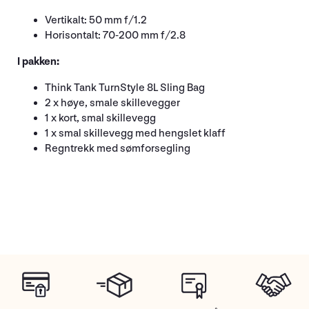
Vertikalt: 50 mm f/1.2
Horisontalt: 70-200 mm f/2.8
I pakken:
Think Tank TurnStyle 8L Sling Bag
2 x høye, smale skillevegger
1 x kort, smal skillevegg
1 x smal skillevegg med hengslet klaff
Regntrekk med sømforsegling