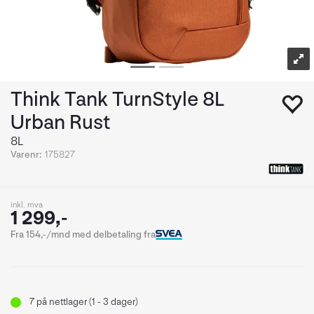
Think Tank TurnStyle 8L
Urban Rust
8L
Varenr:
175827
inkl. mva
1 299,-
Fra 154,-/mnd med delbetaling fra
7
på nettlager (1 - 3 dager)