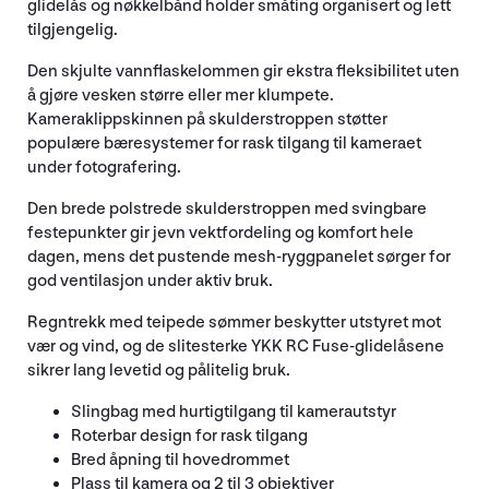
glidelås og nøkkelbånd holder småting organisert og lett
tilgjengelig.
Den skjulte vannflaskelommen gir ekstra fleksibilitet uten
å gjøre vesken større eller mer klumpete.
Kameraklippskinnen på skulderstroppen støtter
populære bæresystemer for rask tilgang til kameraet
under fotografering.
Den brede polstrede skulderstroppen med svingbare
festepunkter gir jevn vektfordeling og komfort hele
dagen, mens det pustende mesh-ryggpanelet sørger for
god ventilasjon under aktiv bruk.
Regntrekk med teipede sømmer beskytter utstyret mot
vær og vind, og de slitesterke YKK RC Fuse-glidelåsene
sikrer lang levetid og pålitelig bruk.
Slingbag med hurtigtilgang til kamerautstyr
Roterbar design for rask tilgang
Bred åpning til hovedrommet
Plass til kamera og 2 til 3 objektiver