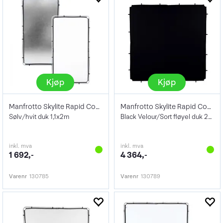
Kjøp
Kjøp
Manfrotto Skylite Rapid Cover Medium
Manfrotto Skylite Rapid Cover Large 2x2
Sølv/hvit duk 1,1x2m
Black Velour/Sort fløyel duk 2x2m
inkl. mva
inkl. mva
1 692,-
4 364,-
Varenr
130785
Varenr
130789