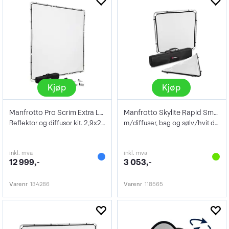
Kjøp
Kjøp
Manfrotto Pro Scrim Extra Large 3x3 Kit
Manfrotto Skylite Rapid Small Kit 1x1m
Reflektor og diffusor kit. 2,9x2,9 m
m/diffuser, bag og sølv/hvit duk 1,1x1,1
inkl. mva
inkl. mva
12 999,-
3 053,-
Varenr
134286
Varenr
118565