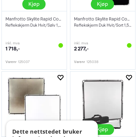
Kjøp
Kjøp
Manfrotto Skylite Rapid Cover Midi Hv/S
Manfrotto Skylite Rapid Cover Midi Hv/Bl
Reflekskjerm Duk Hvit/Sølv 1,5x1,5
Reflekskjerm Duk Hvit/Sort 1,5x1,5
inkl. mva
inkl. mva
1 718,-
2 277,-
Varenr
125037
Varenr
125038
Kjøp
Kjøp
Dette nettstedet bruker