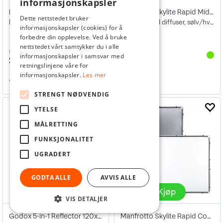
informasjonskapsler
Manfrotto Skylite Rapid Cover Large
Manfrotto Skylite Rapid Midi Kit 1,5x1,5
Dette nettstedet bruker
Hvit/Sunfire duk 2x2m
1,5x1,5m med diffuser, sølv/hvit duk bag
informasjonskapsler (cookies) for å
forbedre din opplevelse. Ved å bruke
nettstedet vårt samtykker du i alle
inkl. mva
inkl. mva
informasjonskapsler i samsvar med
2 914,-
4 949,-
retningslinjene våre for
informasjonskapsler.
Les mer
Varenr
130786
Varenr
129127
STRENGT NØDVENDIG
YTELSE
MÅLRETTING
FUNKSJONALITET
UGRADERT
GODTA ALLE
AVVIS ALLE
Kjøp
Kjøp
VIS DETALJER
Godox 5-in-1 Reflector 120x180cm
Manfrotto Skylite Rapid Cover Large