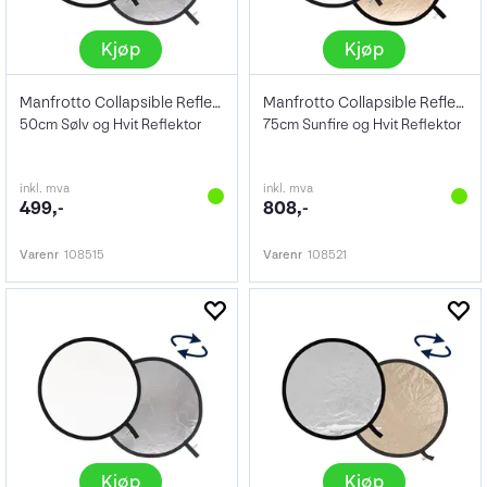
Kjøp
Kjøp
Manfrotto Collapsible Reflector 50cm
Manfrotto Collapsible Reflector 75cm
50cm Sølv og Hvit Reflektor
75cm Sunfire og Hvit Reflektor
inkl. mva
inkl. mva
499,-
808,-
Varenr
108515
Varenr
108521
Kjøp
Kjøp