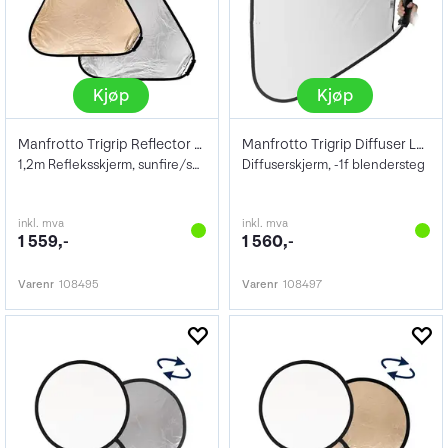
Kjøp
Kjøp
Manfrotto Trigrip Reflector Large 1.2m
Manfrotto Trigrip Diffuser Large 120cm
1,2m Refleksskjerm, sunfire/sølv
Diffuserskjerm, -1f blendersteg
inkl. mva
inkl. mva
1 559,-
1 560,-
Varenr
108495
Varenr
108497