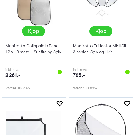
Kjøp
Kjøp
Manfrotto Collapsible Panelite Reflector
Manfrotto Triflector MKII Silver/White
1.2 x 1.8 meter - Sunfire og Sølv
3 panler i Sølv og Hvit
inkl. mva
inkl. mva
2 261,-
795,-
Varenr
108545
Varenr
108554