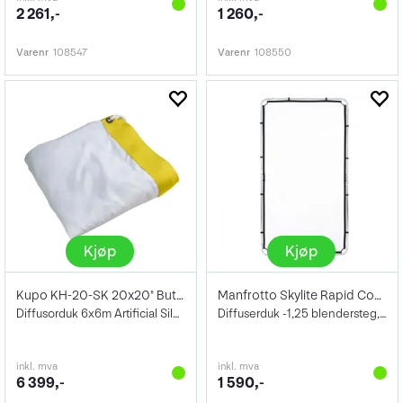
2 261,-
1 260,-
Varenr
108547
Varenr
108550
Kjøp
Kjøp
Kupo KH-20-SK 20x20" Butterfly Textile
Manfrotto Skylite Rapid Cover Medium 1,2
Diffusorduk 6x6m Artificial Silk w/ Bag
Diffuserduk -1,25 blendersteg, 1,1 x 2 m
inkl. mva
inkl. mva
6 399,-
1 590,-