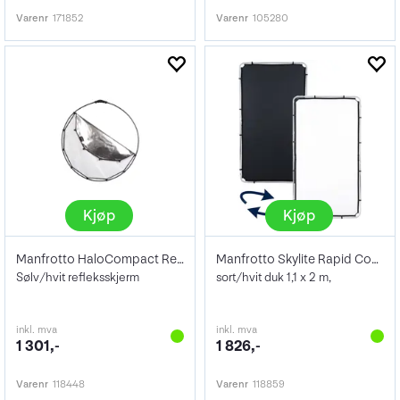
Varenr
171852
Varenr
105280
Kjøp
Kjøp
Manfrotto HaloCompact Reflector 82cm
Manfrotto Skylite Rapid Cover Medium 1x2
Sølv/hvit refleksskjerm
sort/hvit duk 1,1 x 2 m,
inkl. mva
inkl. mva
1 301,-
1 826,-
Varenr
118448
Varenr
118859