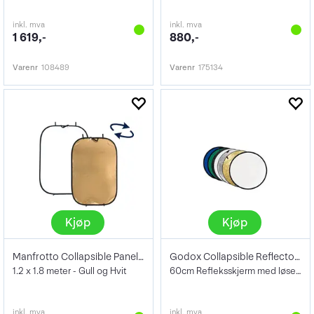
inkl. mva
inkl. mva
1 619,-
880,-
Varenr
108489
Varenr
175134
Kjøp
Kjøp
Manfrotto Collapsible Panelite Reflector
Godox Collapsible Reflector 7-in-1 60cm
1.2 x 1.8 meter - Gull og Hvit
60cm Refleksskjerm med løse trekk
inkl. mva
inkl. mva