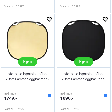
Varenr
105277
Varenr
105278
Kjøp
Kjøp
Profoto Collapsible Reflector Gold/Hw L
Profoto Collapsible Reflector Bl/Hw L
120cm Sammenleggbar reflektor Gull/Hvit
120cm Sammenleggbar Reflektor Sort/Hvit
inkl. mva
inkl. mva
1 749,-
1 890,-
Varenr
105279
Varenr
105281