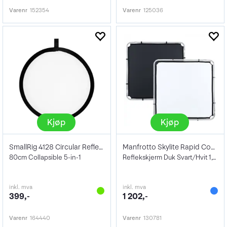
Varenr
152354
Varenr
125036
Kjøp
Kjøp
SmallRig 4128 Circular Reflector
Manfrotto Skylite Rapid Cover Small
80cm Collapsible 5-in-1
Reflekskjerm Duk Svart/Hvit 1,1x1,1m
inkl. mva
inkl. mva
399,-
1 202,-
Varenr
164440
Varenr
130781