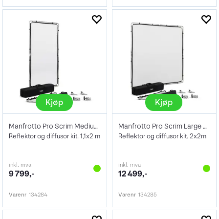
Kjøp
Kjøp
Manfrotto Pro Scrim Medium 1x2 Kit
Manfrotto Pro Scrim Large 2x2 Kit
Reflektor og diffusor kit. 1,1x2 m
Reflektor og diffusor kit. 2x2m
inkl. mva
inkl. mva
9 799,-
12 499,-
Varenr
134284
Varenr
134285