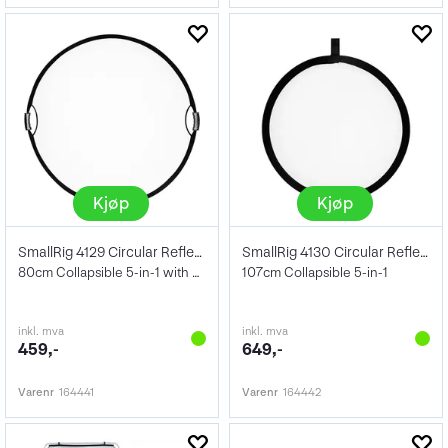
Kjøp
Kjøp
SmallRig 4129 Circular Reflector
SmallRig 4130 Circular Reflector
80cm Collapsible 5-in-1 with Handle
107cm Collapsible 5-in-1
inkl. mva
inkl. mva
459,-
649,-
Varenr
164441
Varenr
164442