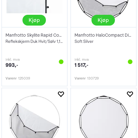
Kjøp
Kjøp
Manfrotto Skylite Rapid Cover Small Hv/S
Manfrotto HaloCompact Difflector 82 cm
Reflekskjerm Duk Hvit/Sølv 1,1x1,1m
Soft Silver
inkl. mva
inkl. mva
993,-
1 517,-
Varenr
125039
Varenr
130729