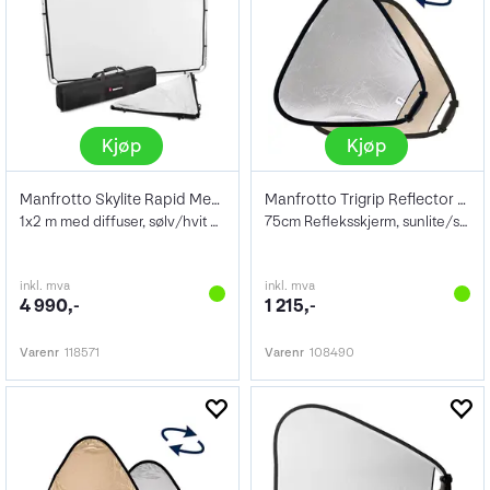
Kjøp
Kjøp
Manfrotto Skylite Rapid Medium Kit 1x2 m
Manfrotto Trigrip Reflector 75cm Sun/Sil
1x2 m med diffuser, sølv/hvit duk og bag
75cm Refleksskjerm, sunlite/softsølv
inkl. mva
inkl. mva
4 990,-
1 215,-
Varenr
118571
Varenr
108490