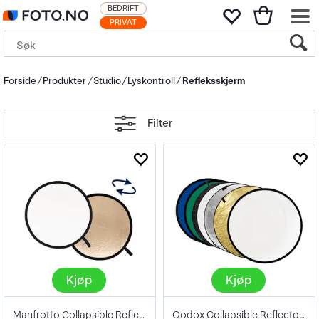
BEDRIFT
PRIVAT
Forside
Produkter
Studio
Lyskontroll
Refleksskjerm
Filter
Kjøp
Kjøp
Manfrotto Collapsible Reflector 95cm
Godox Collapsible Reflector 7-in-1 80cm