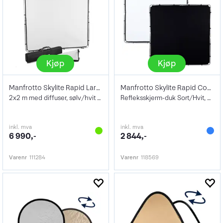
Kjøp
Kjøp
Manfrotto Skylite Rapid Large Kit 2x2 m
Manfrotto Skylite Rapid Cover Large 2x2
2x2 m med diffuser, sølv/hvit duk og bag
Refleksskjerm-duk Sort/Hvit, 2 x 2 m
inkl. mva
inkl. mva
6 990,-
2 844,-
Varenr
111284
Varenr
118569