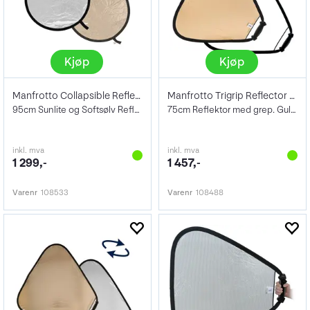
Kjøp
Kjøp
Manfrotto Collapsible Reflector 95cm
Manfrotto Trigrip Reflector 75cm G/W
95cm Sunlite og Softsølv Reflektor
75cm Reflektor med grep. Gull og Hvit
inkl. mva
inkl. mva
1 299,-
1 457,-
Varenr
108533
Varenr
108488