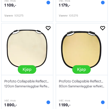
inkl. mva
inkl. mva
1 109,-
1 179,-
Varenr
105275
Varenr
105276
Kjøp
Kjøp
Profoto Collapsible Reflector SS/W - L
Profoto Collapsible Reflector Gold/Hw M
120cm Sammenleggbar Reflektor Sunsilv/Wh
80cm Sammenleggbar reflektor Gull/Hvit
inkl. mva
inkl. mva
1 890,-
1 199,-