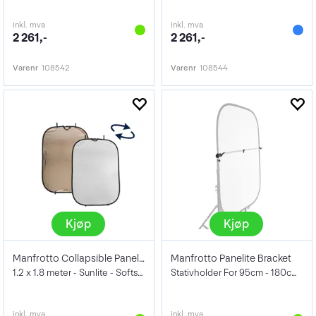
inkl. mva
inkl. mva
2 261,-
2 261,-
Varenr
108542
Varenr
108544
Kjøp
Kjøp
Manfrotto Collapsible Panelite Reflector
Manfrotto Panelite Bracket
1.2 x 1.8 meter - Sunlite - Softsølv
Stativholder For 95cm - 180cm reflektor
inkl. mva
inkl. mva