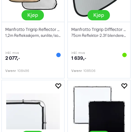
Kjøp
Kjøp
Manfrotto Trigrip Reflector Large 1.2m
Manfrotto Trigrip Difflector 75cm Soft S
1,2m Refleksskjerm, sunlite/softsølv
75cm Reflektor-2.3f blendere Soft Silver
inkl. mva
inkl. mva
2 077,-
1 639,-
Varenr
108496
Varenr
108506