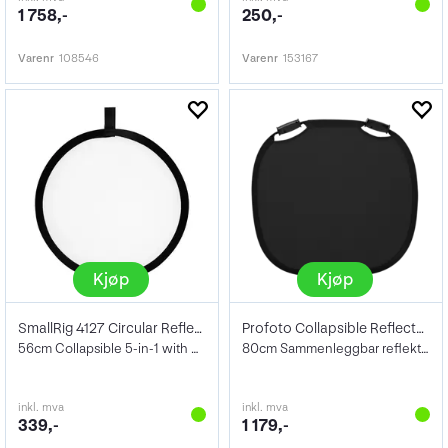
1 758,-
250,-
Varenr
108546
Varenr
153167
Kjøp
Kjøp
SmallRig 4127 Circular Reflector
Profoto Collapsible Reflector Bl/Hw M
56cm Collapsible 5-in-1 with Handle
80cm Sammenleggbar reflektor Sort/Hvit
inkl. mva
inkl. mva
339,-
1 179,-