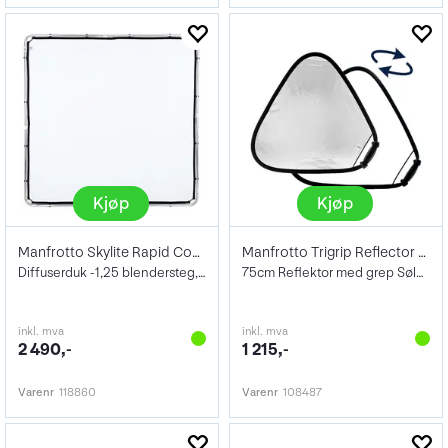
Kjøp
Kjøp
Manfrotto Skylite Rapid Cover Large 1,25
Manfrotto Trigrip Reflector 75cm S/W
Diffuserduk -1,25 blendersteg, 2 x 2 m
75cm Reflektor med grep Sølv og Hvit
inkl. mva
inkl. mva
2 490,-
1 215,-
Varenr
118860
Varenr
108487