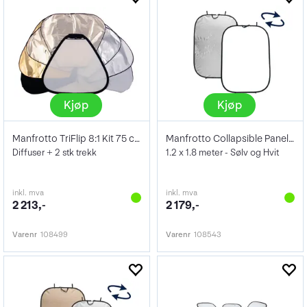
Kjøp
Kjøp
Manfrotto TriFlip 8:1 Kit 75 cm
Manfrotto Collapsible Panelite Reflector
Diffuser + 2 stk trekk
1.2 x 1.8 meter - Sølv og Hvit
inkl. mva
inkl. mva
2 213,-
2 179,-
Varenr
108499
Varenr
108543