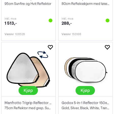
95cm Sunfire og Hvit Reflektor
80cm Refleksskjerm med løse trekk
inkl. mva
inkl. mva
1 513,-
288,-
Varenr
108528
Varenr
153168
Kjøp
Kjøp
Manfrotto Trigrip Reflector 75cm Sun/Sil
Godox 5-in-1 Reflector 150x120cm
75cm Reflektor med grep. Sunfire/Sølv
Gold, Silver, Black, White, Transparent