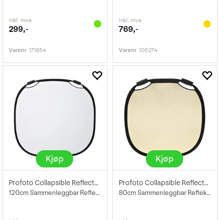
inkl. mva
inkl. mva
299,-
769,-
Varenr
171854
Varenr
105274
Kjøp
Kjøp
Profoto Collapsible Reflector Silv/Wh L
Profoto Collapsible Reflector SS/W - M
120cm Sammenleggbar Reflektor Sølv/Hvit
80cm Sammenleggbar Reflektor Sunsil/Wite