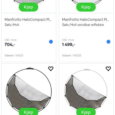
Kjøp
Kjøp
Manfrotto HaloCompact Plus Cover 98 cm
Manfrotto HaloCompact Plus Reflector98cm
Sølv/Hvit
Sølv/Hvit vendbar reflektor
inkl. mva
inkl. mva
704,-
1 499,-
Varenr
141621
Varenr
141625
Kjøp
Kjøp