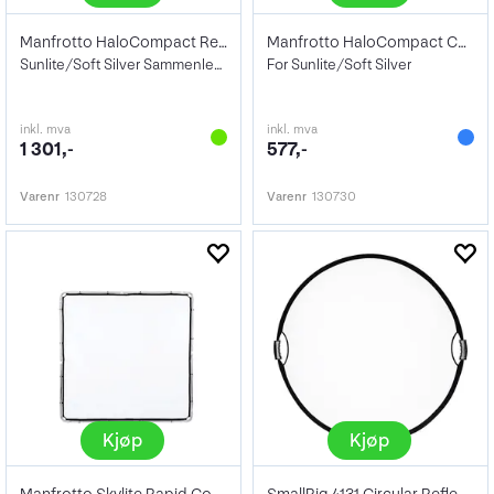
Manfrotto HaloCompact Reflektor 82 cm
Manfrotto HaloCompact Cover 82 cm
Sunlite/Soft Silver Sammenleggbar
For Sunlite/Soft Silver
inkl. mva
inkl. mva
1 301,-
577,-
Varenr
130728
Varenr
130730
Kjøp
Kjøp