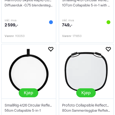
Manfrotto Skylite Rapid Cover Large 0,75
SmallRig 4131 Circular Reflector
Diffuserduk -0,75 blendersteg, 2 x 2 m
107cm Collapsible 5-in-1 with Handle
inkl. mva
inkl. mva
2 599,-
749,-
Varenr
113053
Varenr
171853
Kjøp
Kjøp
SmallRig 4126 Circular Reflector
Profoto Collapsible Reflector Silv/Wh M
56cm Collapsible 5-in-1
80cm Sammenleggbar Reflektor Sølv/Hvit