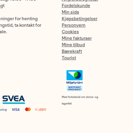
ngt
Fordelskunde
Min side
sninger for henting
Kjøpsbetingelser
gstid, ta kontakt for
Personvern
ale.
Cookies
Mine fakturaer
Mine tilbud
Bærekraft
Tourist
Med forbehold om skrive- og
lagerfeil