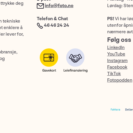
uttrykke deg
info@foto.no
Lørdag: Ste
Telefon & Chat
PS!
Vi har lø
n tekniske
46 46 24 24
utenfor åpnin
et enklere å
nærmere avt
er lever for,
Følg oss
LinkedIn
obransje,
YouTube
 og
Instagram
Facebook
TikTok
Fotopodden