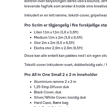
kontroll over belysningen deres ved å bounce, diff
krevende fagfolk som ønsker å holde sine kreative
Inkludert er en lett ramme, tekstil-cover, gripehe
Pro Scrim er tilgjengelig i fire forskjellige st
Liten 1,1m x 1,1m (3,6 x 3,6ft)
Medium 1,1m x 2m (3,6 x 6,5ft)
Stor 2m x 2m (6,5 x 6,5ft)
Ekstra stor 2,9m x 2,9m (9,5ft)
Disse kan alle enkelt kan pakkes ned i sin egen s
Tekstil-cover inkluderer svart, dobbeltsidig sølv /
Pro All In One Small 2 x 2 m inneholder
Aluminium ramme 2 x 2 m
1,25 Stop Difusor duk
Black Cover; duk
Silver/White Cover; tosidig duk
Hard Case, Bære bag