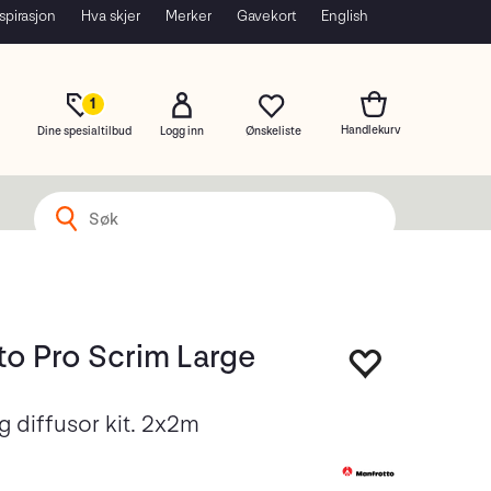
spirasjon
Hva skjer
Merker
Gavekort
English
1
Dine spesialtilbud
Logg inn
to Pro Scrim Large
g diffusor kit. 2x2m