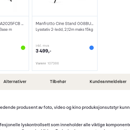
Avenger C-Stand A2025FCB Svart
Manfrotto Cine Stand 008BU Heavy Duty
 Base m
Lysstativ 2-ledd, 2,12m maks 15kg
inkl. mva
3 499,-
Varenr
107366
Alternativer
Tilbehør
Kundeanmeldelser
ledende produsent av foto, video og kino produksjonsutstyr kunn
rofesjonelle lyskontrollsett som inneholder alle viktige komponent