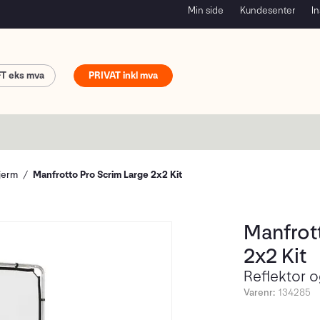
Min side
Kundesenter
In
FT
PRIVAT
jerm
Manfrotto Pro Scrim Large 2x2 Kit
Manfrot
2x2 Kit
Reflektor o
Varenr:
134285