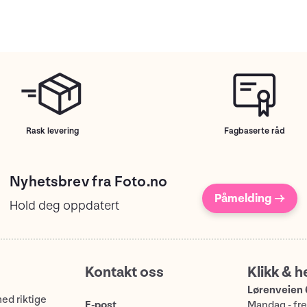
Rask levering
Fagbaserte råd
Nyhetsbrev fra Foto.no
Påmelding →
Hold deg oppdatert
Kontakt oss
Klikk & h
Lørenveien 
med riktige
E-post
Mandag - fre