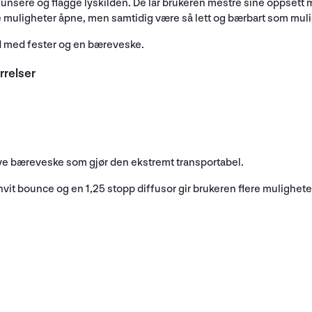
unsere og flagge lyskilden. De lar brukeren mestre sine oppsett me
 muligheter åpne, men samtidig være så lett og bærbart som mulig
ad med fester og en bæreveske.
ørrelser
tive bæreveske som gjør den ekstremt transportabel.
 hvit bounce og en 1,25 stopp diffusor gir brukeren flere mulighete