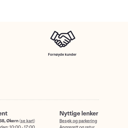
Fornøyde kunder
ent
Nyttige lenker
68, Økern
(
se kart
)
Besøk og parkering
dag: 10:00 - 17:00
Angrerett og retur