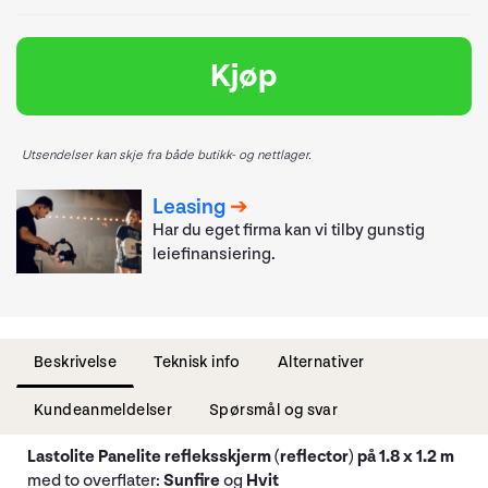
Kjøp
Utsendelser kan skje fra både butikk- og nettlager.
Leasing
Har du eget firma kan vi tilby gunstig
leiefinansiering.
Beskrivelse
Teknisk info
Alternativer
Kundeanmeldelser
Spørsmål og svar
Lastolite Panelite refleksskjerm (reflector) på 1.8 x 1.2 m
med to overflater:
Sunfire
og
Hvit