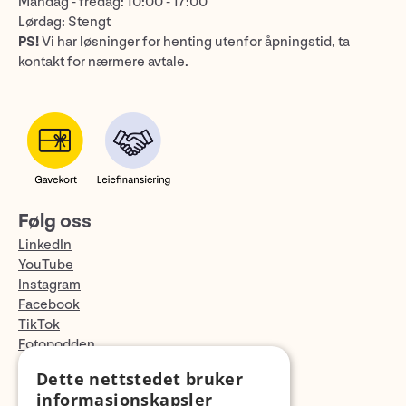
Mandag - fredag: 10:00 - 17:00
Lørdag: Stengt
PS!
Vi har løsninger for henting utenfor åpningstid, ta
kontakt for nærmere avtale.
Følg oss
LinkedIn
YouTube
Instagram
Facebook
TikTok
Fotopodden
Dette nettstedet bruker
Med forbehold om skrive- og lagerfeil
informasjonskapsler