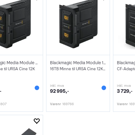
Blackmagic Media Module 8TB
Blackmagic Media Module 16TB
e til URSA Cine 12K
16TB Minne til URSA Cine 12K/17K
inkl. mva
inkl. mva
-
92 995,-
3 729,-
1807
Varenr
169766
Varenr
169