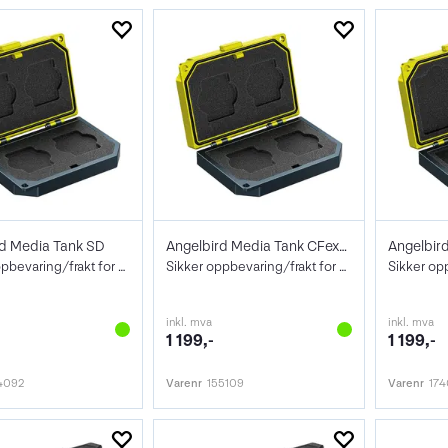
rd Media Tank SD
Angelbird Media Tank CFexpress Type A
Angelbir
Sikker oppbevaring/frakt for 4 kort
Sikker oppbevaring/frakt for 4 kort
inkl. mva
inkl. mva
1 199,-
1 199,-
4092
Varenr
155109
Varenr
174