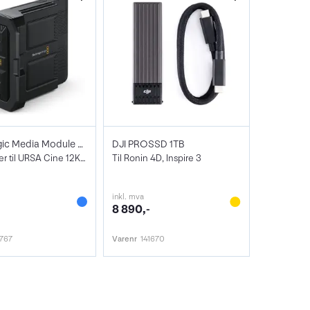
Blackmagic Media Module CF
DJI PROSSD 1TB
CF-Adapter til URSA Cine 12K/17K
Til Ronin 4D, Inspire 3
inkl. mva
8 890,-
767
Varenr
141670