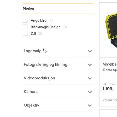
Merker
Angelbird
(4)
Blackmagic Design
(3)
DJI
(2)
Lagersalg 🏷️
Angelbi
Fotografering og filming
Videoproduksjon
inkl. mva
1 199,-
Kamera
Varenr
17
Objektiv