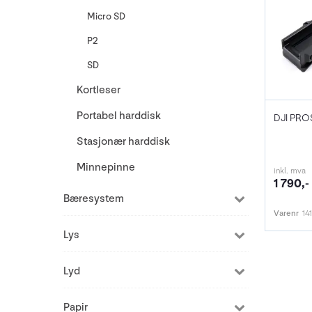
Micro SD
P2
SD
Kortleser
Portabel harddisk
DJI PRO
Stasjonær harddisk
Minnepinne
inkl. mva
1 790,-
Bæresystem
Varenr
14
Lys
Lyd
Papir