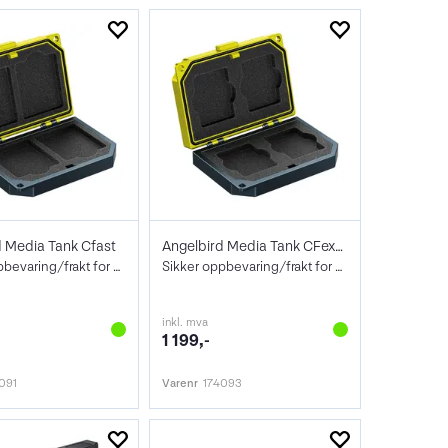
d Media Tank Cfast
Angelbird Media Tank CFexpress Type B
Sikker oppbevaring/frakt for 4 kort
Sikker oppbevaring/frakt for 4 kort
inkl. mva
1 199,-
091
Varenr
174093