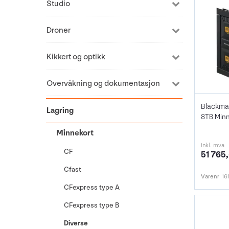
Studio
Droner
Kikkert og optikk
Overvåkning og dokumentasjon
Lagring
8TB Minn
Minnekort
inkl. mva
CF
51 765,
Cfast
Varenr
16
CFexpress type A
CFexpress type B
Diverse