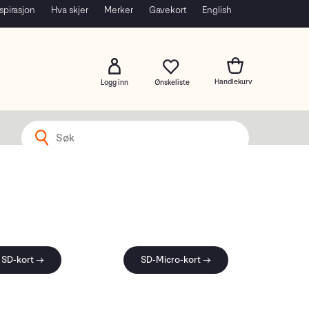
spirasjon
Hva skjer
Merker
Gavekort
English
Logg inn
SD-kort →
SD-Micro-kort →