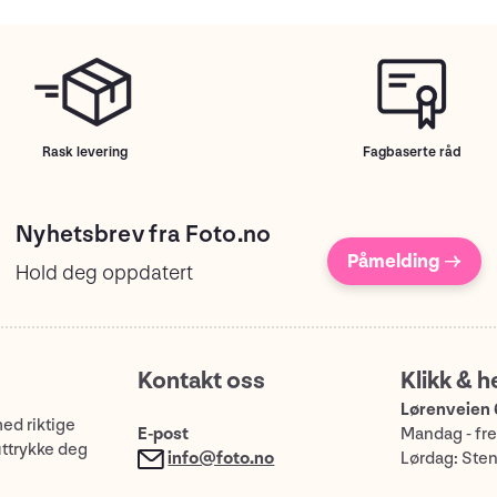
Rask levering
Fagbaserte råd
Nyhetsbrev fra Foto.no
Påmelding →
Hold deg oppdatert
Kontakt oss
Klikk & h
Lørenveien 
med riktige
E-post
Mandag - fre
uttrykke deg
info@foto.no
Lørdag: Ste