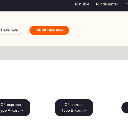
Min side
Kundesenter
In
FT
PRIVAT
CF-express
CFexpress
Type A-kort →
type B-kort →