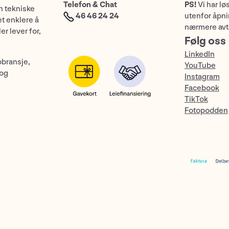
Telefon & Chat
PS!
Vi har lø
n tekniske
46 46 24 24
utenfor åpnin
et enklere å
nærmere avt
er lever for,
Følg oss
LinkedIn
obransje,
YouTube
 og
Instagram
Facebook
TikTok
Fotopodden