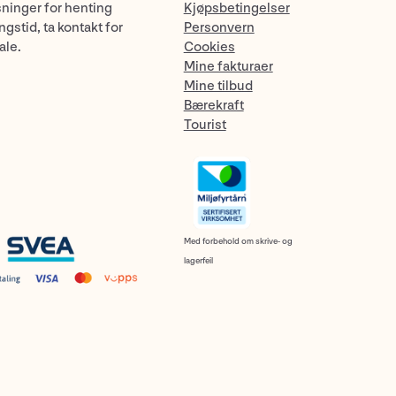
sninger for henting
Kjøpsbetingelser
gstid, ta kontakt for
Personvern
ale.
Cookies
Mine fakturaer
Mine tilbud
Bærekraft
Tourist
Med forbehold om skrive- og
lagerfeil