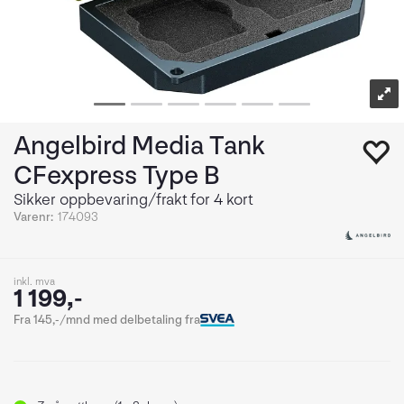
Angelbird Media Tank
CFexpress Type B
Sikker oppbevaring/frakt for 4 kort
Varenr:
174093
inkl. mva
1 199,-
Fra 145,-/mnd med delbetaling fra