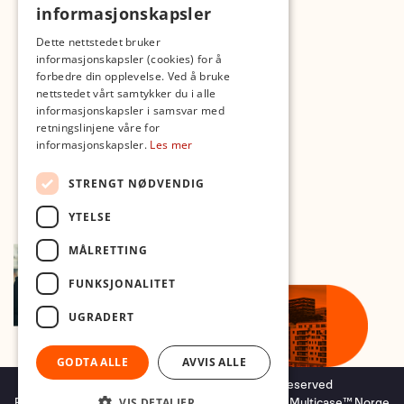
informasjonskapsler
Med forbehold om skrive- og lagerfeil
Dette nettstedet bruker
informasjonskapsler (cookies) for å
forbedre din opplevelse. Ved å bruke
nettstedet vårt samtykker du i alle
informasjonskapsler i samsvar med
retningslinjene våre for
informasjonskapsler.
Les mer
STRENGT NØDVENDIG
YTELSE
MÅLRETTING
FUNKSJONALITET
UGRADERT
GODTA ALLE
AVVIS ALLE
Copyright © 2026 Foto.no - All rights reserved
Forretningssystem
og
nettbutikkløsning
levert av
Multicase™ Norge
VIS DETALJER