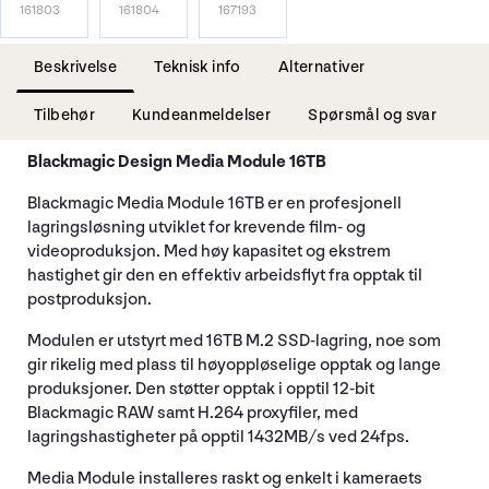
161803
161804
167193
Beskrivelse
Teknisk info
Alternativer
Tilbehør
Kundeanmeldelser
Spørsmål og svar
Blackmagic Design Media Module 16TB
Blackmagic Media Module 16TB er en profesjonell
lagringsløsning utviklet for krevende film- og
videoproduksjon. Med høy kapasitet og ekstrem
hastighet gir den en effektiv arbeidsflyt fra opptak til
postproduksjon.
Modulen er utstyrt med 16TB M.2 SSD-lagring, noe som
gir rikelig med plass til høyoppløselige opptak og lange
produksjoner. Den støtter opptak i opptil 12-bit
Blackmagic RAW samt H.264 proxyfiler, med
lagringshastigheter på opptil 1432MB/s ved 24fps.
Media Module installeres raskt og enkelt i kameraets