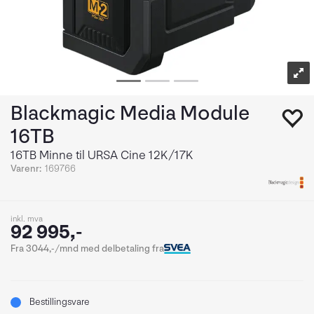
Blackmagic Media Module
16TB
16TB Minne til URSA Cine 12K/17K
Varenr:
169766
inkl. mva
92 995,-
Fra 3044,-/mnd med delbetaling fra
Bestillingsvare