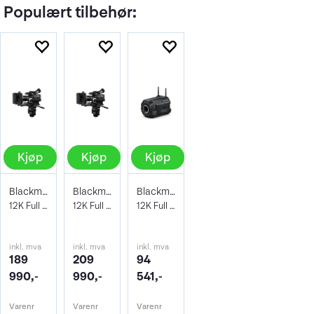
Populært tilbehør:
Kjøp
Kjøp
Kjøp
Blackmagic URSA Cine 12K LF Kit
Blackmagic URSA Cine 12K LF + EVF
Blackmagic URSA Cine 12K LF
12K Full Format Sensor Cinema Camera.
12K Full Format Sensor Cinema Camera.
12K Full Format Sensor Cinema Camera. EF
inkl. mva
inkl. mva
inkl. mva
189
209
94
990,-
990,-
541,-
Varenr
Varenr
Varenr