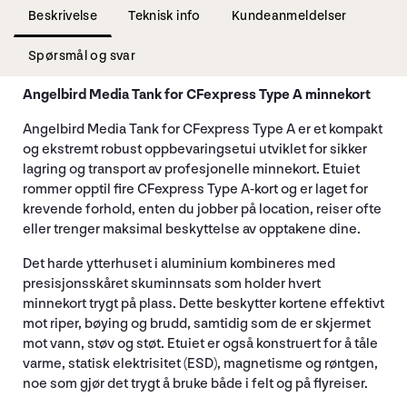
Beskrivelse
Teknisk info
Kundeanmeldelser
Spørsmål og svar
Angelbird Media Tank for CFexpress Type A minnekort
Angelbird Media Tank for CFexpress Type A er et kompakt
og ekstremt robust oppbevaringsetui utviklet for sikker
lagring og transport av profesjonelle minnekort. Etuiet
rommer opptil fire CFexpress Type A-kort og er laget for
krevende forhold, enten du jobber på location, reiser ofte
eller trenger maksimal beskyttelse av opptakene dine.
Det harde ytterhuset i aluminium kombineres med
presisjonsskåret skuminnsats som holder hvert
minnekort trygt på plass. Dette beskytter kortene effektivt
mot riper, bøying og brudd, samtidig som de er skjermet
mot vann, støv og støt. Etuiet er også konstruert for å tåle
varme, statisk elektrisitet (ESD), magnetisme og røntgen,
noe som gjør det trygt å bruke både i felt og på flyreiser.