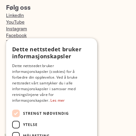
Følg oss
LinkedIn
YouTube
Instagram
Facebook
TikTok
Dette nettstedet bruker
Fotopodden
informasjonskapsler
Med forbehold om skrive- og lagerfeil
Dette nettstedet bruker
informasjonskapsler (cookies) for å
forbedre din opplevelse. Ved å bruke
nettstedet vårt samtykker du i alle
informasjonskapsler i samsvar med
retningslinjene våre for
informasjonskapsler.
Les mer
STRENGT NØDVENDIG
YTELSE
MÅLRETTING