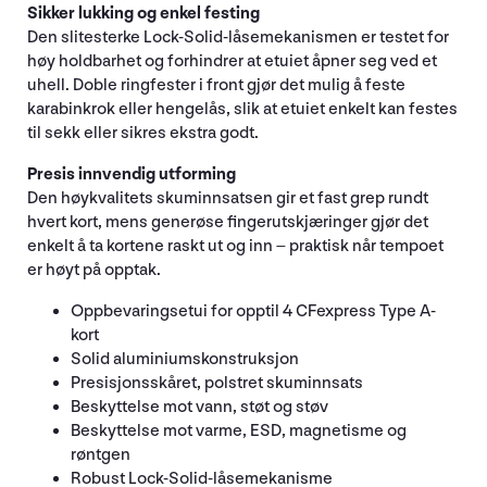
Sikker lukking og enkel festing
Den slitesterke Lock-Solid-låsemekanismen er testet for
høy holdbarhet og forhindrer at etuiet åpner seg ved et
uhell. Doble ringfester i front gjør det mulig å feste
karabinkrok eller hengelås, slik at etuiet enkelt kan festes
til sekk eller sikres ekstra godt.
Presis innvendig utforming
Den høykvalitets skuminnsatsen gir et fast grep rundt
hvert kort, mens generøse fingerutskjæringer gjør det
enkelt å ta kortene raskt ut og inn – praktisk når tempoet
er høyt på opptak.
Oppbevaringsetui for opptil 4 CFexpress Type A-
kort
Solid aluminiumskonstruksjon
Presisjonsskåret, polstret skuminnsats
Beskyttelse mot vann, støt og støv
Beskyttelse mot varme, ESD, magnetisme og
røntgen
Robust Lock-Solid-låsemekanisme