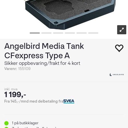
Angelbird Media Tank
CFexpress Type A
Sikker oppbevaring/frakt for 4 kort
Varenr:
155109
inkl. mva
1 199,-
Fra 145,-/mnd med delbetaling fra
1
på butikklager