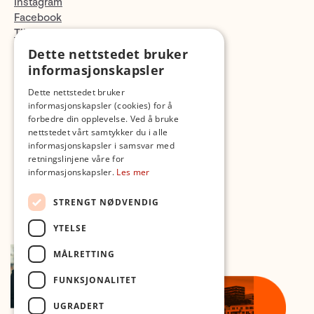
Instagram
Facebook
TikTok
Fotopodden
Dette nettstedet bruker
informasjonskapsler
Med forbehold om skrive- og lagerfeil
Dette nettstedet bruker
informasjonskapsler (cookies) for å
forbedre din opplevelse. Ved å bruke
nettstedet vårt samtykker du i alle
informasjonskapsler i samsvar med
retningslinjene våre for
informasjonskapsler.
Les mer
STRENGT NØDVENDIG
YTELSE
MÅLRETTING
FUNKSJONALITET
UGRADERT