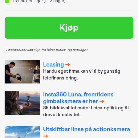
15+
på nettlager (1 - 3 dager)
Kjøp
Utsendelser kan skje fra både butikk- og nettlager.
Leasing
Har du eget firma kan vi tilby gunstig
leiefinansiering.
Insta360 Luna, fremtidens
gimbalkamera er her
8K bildekvalitet møter Leica-optikk og AI-
drevet kreativitet.
Utskiftbar linse på actionkamera