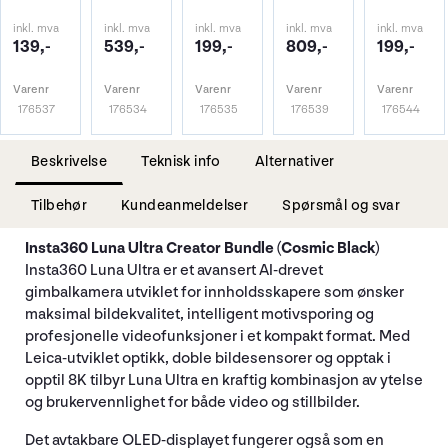
inkl. mva
inkl. mva
inkl. mva
inkl. mva
inkl. mva
139,-
539,-
199,-
809,-
199,-
Varenr
Varenr
Varenr
Varenr
Varenr
176537
176534
176535
176539
176544
Beskrivelse
Teknisk info
Alternativer
Tilbehør
Kundeanmeldelser
Spørsmål og svar
Insta360 Luna Ultra Creator Bundle (Cosmic Black)
Insta360 Luna Ultra er et avansert AI-drevet
gimbalkamera utviklet for innholdsskapere som ønsker
maksimal bildekvalitet, intelligent motivsporing og
profesjonelle videofunksjoner i et kompakt format. Med
Leica-utviklet optikk, doble bildesensorer og opptak i
opptil 8K tilbyr Luna Ultra en kraftig kombinasjon av ytelse
og brukervennlighet for både video og stillbilder.
Det avtakbare OLED-displayet fungerer også som en