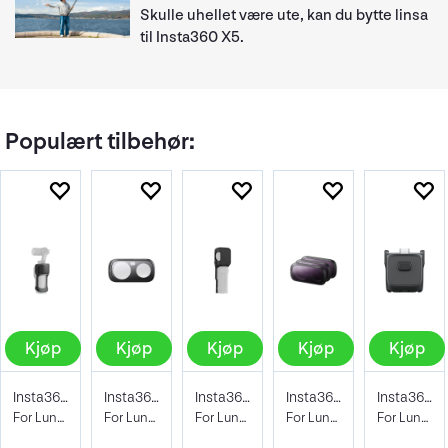
Skulle uhellet være ute, kan du bytte linsa
til Insta360 X5.
Populært tilbehør:
Kjøp
Kjøp
Kjøp
Kjøp
Kjøp
Insta360 Sliding Protective Case
Insta360 Black Mist Filter
Insta360 Protective Cover
Insta360 ND Filter Set
Insta360 1/4" Thread Handle
For Luna Ultra (Black)
For Luna Ultra
For Luna Ultra (Black)
For Luna Ultra
For Luna Ultra (Black)