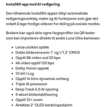
Insta360-app med AI-redigering
Den tilhørende Insta360-appen tilbyr automatiske
redigeringsverktøy, maler og AI-funksjoner som gjør det
enkelt å lage ferdige videoer for deling på sosiale medier.
Brukere kan også dele egne fargeprofiler via QR-koder
som kan importeres direkte til andre Luna Ultra-kameraer.
Leica-utviklet optikk
Doble bildesensorer: 1" og 1/1.3" CMOS
Opptil 8K-video ved 30 bps
4K-video opptil 120 bps
Dolby Vision-opptak
10-bit I-Log
Opptil 14 trinn dynamisk omfang
Triple AI-prosessor
Deep Track 5.0 AI-sporing
3-akset bildestabilisering
Opptil 12× zoom
Avtakbar 2" OLED-berøringsskjerm