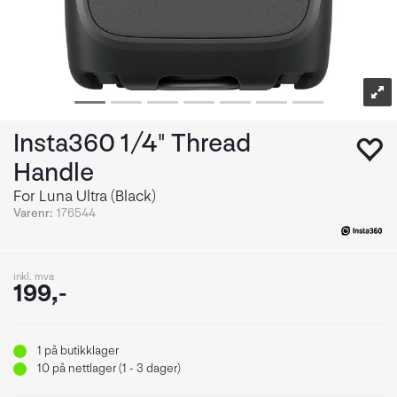
Insta360 1/4" Thread
Handle
For Luna Ultra (Black)
Varenr:
176544
inkl. mva
199,-
1
på butikklager
10
på nettlager (1 - 3 dager)