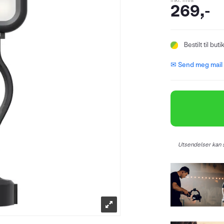
inkl. mva
269,-
Bestilt
til buti
✉ Send meg mail n
Utsendelser kan s