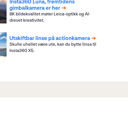
Insta360 Luna, fremtidens
gimbalkamera er her
8K bildekvalitet møter Leica-optikk og AI-
drevet kreativitet.
Utskiftbar linse på actionkamera
Skulle uhellet være ute, kan du bytte linsa til
Insta360 X5.