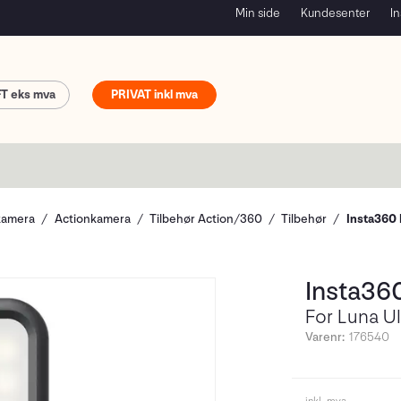
Min side
Kundesenter
In
FT
PRIVAT
kamera
Actionkamera
Tilbehør Action/360
Tilbehør
Insta360 M
Insta360
For Luna Ul
Varenr:
176540