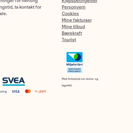
sninger for henting
Kjøpsbetingelser
gstid, ta kontakt for
Personvern
ale.
Cookies
Mine fakturaer
Mine tilbud
Bærekraft
Tourist
Med forbehold om skrive- og
lagerfeil