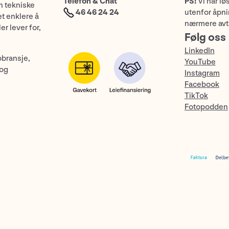
Telefon & Chat
PS!
Vi har lø
n tekniske
46 46 24 24
utenfor åpnin
et enklere å
nærmere avt
er lever for,
Følg oss
LinkedIn
obransje,
YouTube
 og
Instagram
Facebook
TikTok
Fotopodden