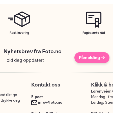
Rask levering
Fagbaserte råd
Nyhetsbrev fra Foto.no
Påmelding →
Hold deg oppdatert
Kontakt oss
Klikk & h
Lørenveien 
med riktige
E-post
Mandag - fre
uttrykke deg
info@foto.no
Lørdag: Ste