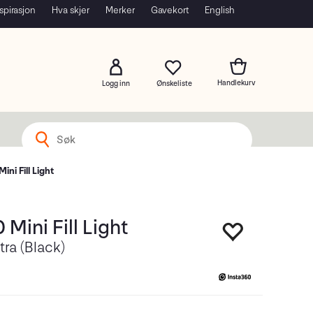
spirasjon
Hva skjer
Merker
Gavekort
English
Logg inn
ini Fill Light
 Mini Fill Light
tra (Black)