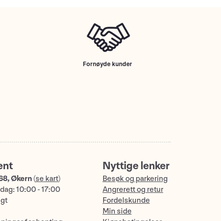
Fornøyde kunder
ent
Nyttige lenker
68, Økern
(
se kart
)
Besøk og parkering
dag: 10:00 - 17:00
Angrerett og retur
ngt
Fordelskunde
Min side