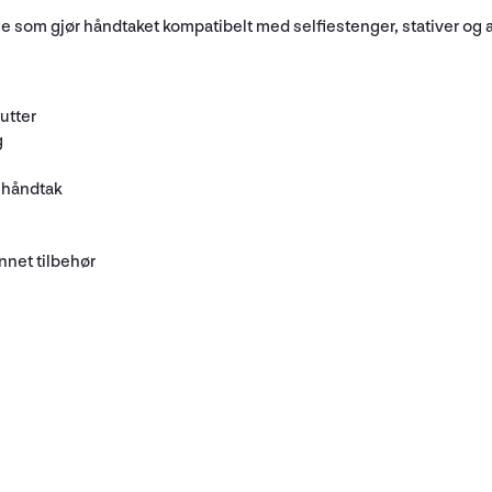
e som gjør håndtaket kompatibelt med selfiestenger, stativer og 
utter
g
g håndtak
nnet tilbehør