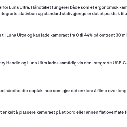
 for Luna Ultra. Håndtaket fungerer både som et ergonomisk kamer
ntegrerte stativben og standard stativgjenge er det et praktisk ti
il Luna Ultra og kan lade kameraet fra 0 til 44% på omtrent 30 min
tery Handle og Luna Ultra lades samtidig via den integrerte USB-C
ved håndholdte opptak, noe som gjør det enklere å filme over leng
 enkelt å plassere kameraet på et bord eller annen flat overflate f