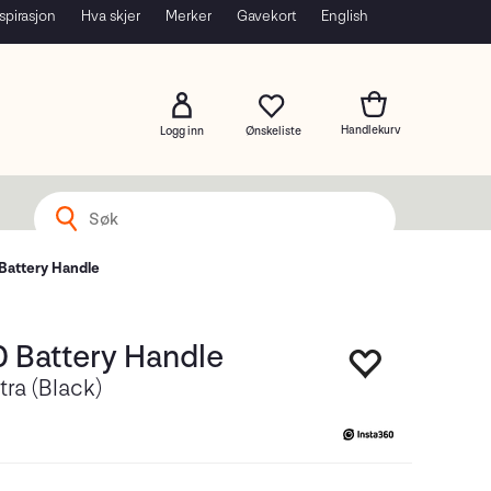
spirasjon
Hva skjer
Merker
Gavekort
English
Logg inn
Battery Handle
0 Battery Handle
tra (Black)