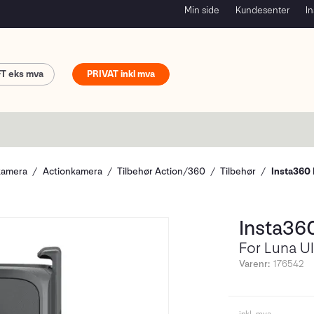
Min side
Kundesenter
In
FT
PRIVAT
kamera
Actionkamera
Tilbehør Action/360
Tilbehør
Insta360 
Insta36
For Luna Ul
Varenr:
176542