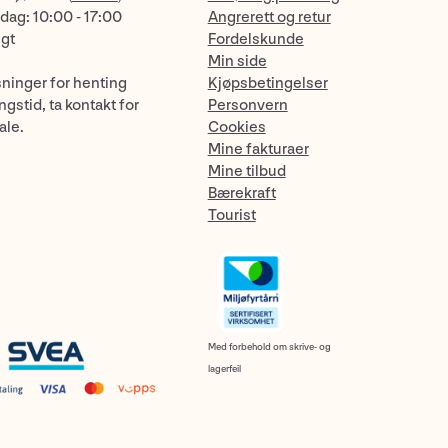
dag: 10:00 - 17:00
Angrerett og retur
ngt
Fordelskunde
Min side
sninger for henting
Kjøpsbetingelser
gstid, ta kontakt for
Personvern
ale.
Cookies
Mine fakturaer
Mine tilbud
Bærekraft
Tourist
Med forbehold om skrive- og
lagerfeil