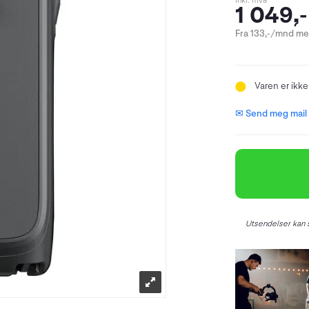
inkl. mva
1 049,-
Fra 133,-/mnd med
Varen er ikke
✉ Send meg mail n
Utsendelser kan s