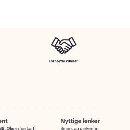
Fornøyde kunder
ent
Nyttige lenker
68, Økern
(
se kart
)
Besøk og parkering