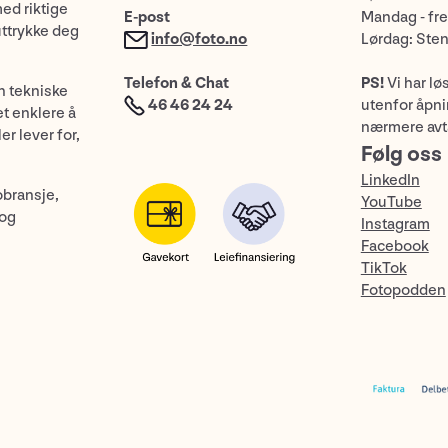
med riktige
E-post
Mandag - fre
uttrykke deg
info@foto.no
Lørdag: Ste
Telefon & Chat
PS!
Vi har lø
n tekniske
46 46 24 24
utenfor åpnin
et enklere å
nærmere avt
er lever for,
Følg oss
LinkedIn
obransje,
YouTube
 og
Instagram
Facebook
TikTok
Fotopodden