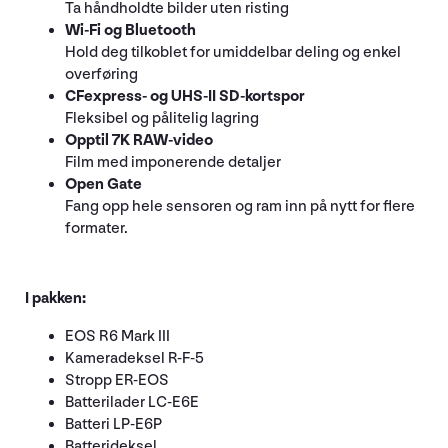
Ta håndholdte bilder uten risting
Wi-Fi og Bluetooth
Hold deg tilkoblet for umiddelbar deling og enkel
overføring
CFexpress- og UHS-II SD-kortspor
Fleksibel og pålitelig lagring
Opptil 7K RAW-video
Film med imponerende detaljer
Open Gate
Fang opp hele sensoren og ram inn på nytt for flere
formater.
I pakken:
EOS R6 Mark III
Kameradeksel R-F-5
Stropp ER-EOS
Batterilader LC-E6E
Batteri LP-E6P
Batterideksel