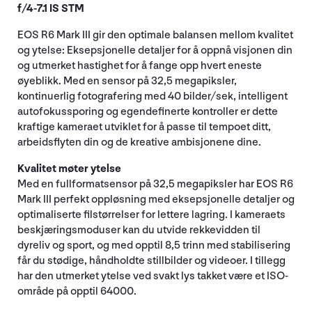
f/4-7.1 IS STM
EOS R6 Mark III gir den optimale balansen mellom kvalitet
og ytelse: Eksepsjonelle detaljer for å oppnå visjonen din
og utmerket hastighet for å fange opp hvert eneste
øyeblikk. Med en sensor på 32,5 megapiksler,
kontinuerlig fotografering med 40 bilder/sek, intelligent
autofokussporing og egendefinerte kontroller er dette
kraftige kameraet utviklet for å passe til tempoet ditt,
arbeidsflyten din og de kreative ambisjonene dine.
Kvalitet møter ytelse
Med en fullformatsensor på 32,5 megapiksler har EOS R6
Mark III perfekt oppløsning med eksepsjonelle detaljer og
optimaliserte filstørrelser for lettere lagring. I kameraets
beskjæringsmoduser kan du utvide rekkevidden til
dyreliv og sport, og med opptil 8,5 trinn med stabilisering
får du stødige, håndholdte stillbilder og videoer. I tillegg
har den utmerket ytelse ved svakt lys takket være et ISO-
område på opptil 64000.