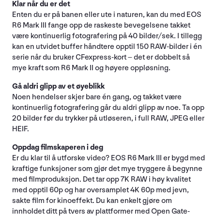
Klar når du er det
Enten du er på banen eller ute i naturen, kan du med EOS
R6 Mark III fange opp de raskeste bevegelsene takket
være kontinuerlig fotografering på 40 bilder/sek. I tillegg
kan en utvidet buffer håndtere opptil 150 RAW-bilder i én
serie når du bruker CFexpress-kort – det er dobbelt så
mye kraft som R6 Mark II og høyere oppløsning.
Gå aldri glipp av et øyeblikk
Noen hendelser skjer bare én gang, og takket være
kontinuerlig fotografering går du aldri glipp av noe. Ta opp
20 bilder før du trykker på utløseren, i full RAW, JPEG eller
HEIF.
Oppdag filmskaperen i deg
Er du klar til å utforske video? EOS R6 Mark III er bygd med
kraftige funksjoner som gjør det mye tryggere å begynne
med filmproduksjon. Det tar opp 7K RAW i høy kvalitet
med opptil 60p og har oversamplet 4K 60p med jevn,
sakte film for kinoeffekt. Du kan enkelt gjøre om
innholdet ditt på tvers av plattformer med Open Gate-