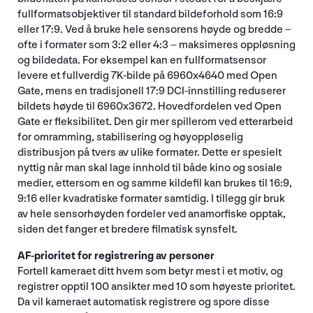
fullformatsobjektiver til standard bildeforhold som 16:9
eller 17:9. Ved å bruke hele sensorens høyde og bredde –
ofte i formater som 3:2 eller 4:3 – maksimeres oppløsning
og bildedata. For eksempel kan en fullformatsensor
levere et fullverdig 7K-bilde på 6960x4640 med Open
Gate, mens en tradisjonell 17:9 DCI-innstilling reduserer
bildets høyde til 6960x3672. Hovedfordelen ved Open
Gate er fleksibilitet. Den gir mer spillerom ved etterarbeid
for omramming, stabilisering og høyoppløselig
distribusjon på tvers av ulike formater. Dette er spesielt
nyttig når man skal lage innhold til både kino og sosiale
medier, ettersom en og samme kildefil kan brukes til 16:9,
9:16 eller kvadratiske formater samtidig. I tillegg gir bruk
av hele sensorhøyden fordeler ved anamorfiske opptak,
siden det fanger et bredere filmatisk synsfelt.
AF-prioritet for registrering av personer
Fortell kameraet ditt hvem som betyr mest i et motiv, og
registrer opptil 100 ansikter med 10 som høyeste prioritet.
Da vil kameraet automatisk registrere og spore disse