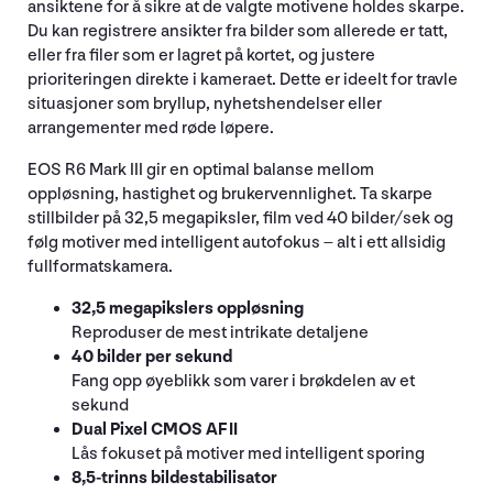
ansiktene for å sikre at de valgte motivene holdes skarpe.
Du kan registrere ansikter fra bilder som allerede er tatt,
eller fra filer som er lagret på kortet, og justere
prioriteringen direkte i kameraet. Dette er ideelt for travle
situasjoner som bryllup, nyhetshendelser eller
arrangementer med røde løpere.
EOS R6 Mark III gir en optimal balanse mellom
oppløsning, hastighet og brukervennlighet. Ta skarpe
stillbilder på 32,5 megapiksler, film ved 40 bilder/sek og
følg motiver med intelligent autofokus – alt i ett allsidig
fullformatskamera.
32,5 megapikslers oppløsning
Reproduser de mest intrikate detaljene
40 bilder per sekund
Fang opp øyeblikk som varer i brøkdelen av et
sekund
Dual Pixel CMOS AF II
Lås fokuset på motiver med intelligent sporing
8,5-trinns bildestabilisator