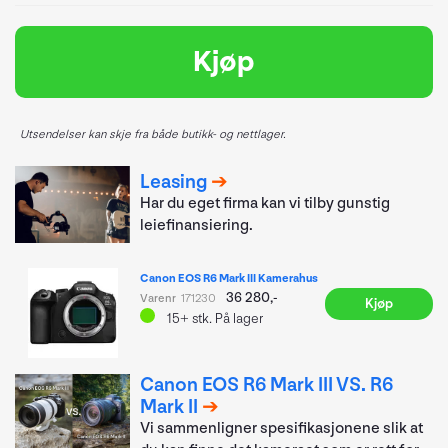
Kjøp
Utsendelser kan skje fra både butikk- og nettlager.
Leasing
Har du eget firma kan vi tilby gunstig
leiefinansiering.
Canon EOS R6 Mark III Kamerahus
36 280,-
Varenr
171230
Kjøp
15+
stk.
På lager
Canon EOS R6 Mark III VS. R6
Mark II
Vi sammenligner spesifikasjonene slik at