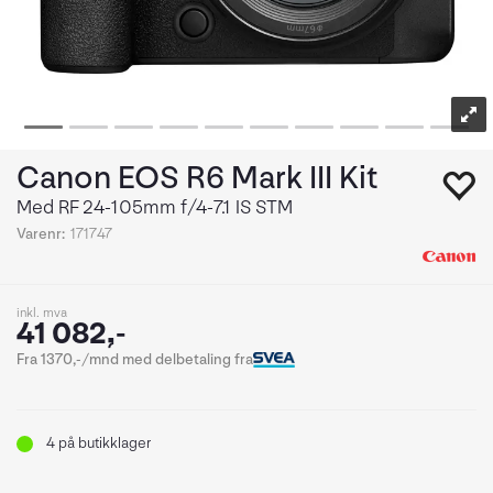
Canon EOS R6 Mark III Kit
Med RF 24-105mm f/4-7.1 IS STM
Varenr:
171747
inkl. mva
41 082,-
Fra 1370,-/mnd med delbetaling fra
4
på butikklager