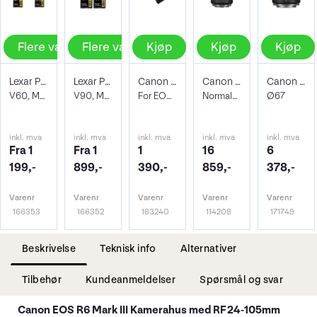
Flere valg
Flere valg
Kjøp
Kjøp
Kjøp
Lexar Pro 1800X SDXC UHS-II U3
Lexar Pro 2000X SDXC UHS-II U3
Canon LP-E6P Batteri
Canon RF 24-105mm f/4L IS USM
Canon RF 45mm f/1.2 STM
V60, Max Read 280 - Write 210 MB/s
V90, Max Read 300 - Write 260 MB/s
For EOS kamera
Normalzoom. Ø77mm
Ø67
inkl. mva
inkl. mva
inkl. mva
inkl. mva
inkl. mva
Fra 1
Fra 1
1
16
6
199,-
899,-
390,-
859,-
378,-
Varenr
Varenr
Varenr
Varenr
Varenr
166353
166352
163240
114208
171749
Beskrivelse
Teknisk info
Alternativer
Tilbehør
Kundeanmeldelser
Spørsmål og svar
Canon EOS R6 Mark III Kamerahus med RF 24-105mm