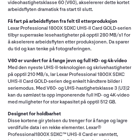
videohastighetsklasse 60 (V60), akselererer dette kortet
arbeidsflyten dramatisk fra start til slutt.
Få fart på arbeidsflyten fra felt til etterproduksjon
Lexar Professional 1800X SDXC UHS-II Card GOLD-serien
tilbyr superraske lesehastigheter på opptil 280 MB/s1 for
å akselerere arbeidsflyten etter produksjonen. Da sparer
du tid og kan tenke på fotograferingen.
V60 er vurdert for å fange jevn og full HD- og 4k-video
Med den nyeste UHS-II-teknologien og skrivehastigheter
på opptil 210 MB/s, lar Lexar Professional 1800X SDXC
UHS-II Card GOLD-serien deg enkelt håndtere bilder i
seriemodus. Med V60- og UHS-hastighetsklasse 3 (U3)2
kan du sømløst ta opp imponerende full HD- og 4K-video
med muligheter for stor kapasitet på opptil 512 GB.
Designet for holdbarhet
Disse kortene gir ytelsen du trenger for å fange og lagre
verdifulle data i en rekke elementer. Lexar®
Professional1800X SDXC™ UHS-II Card er vanntett,