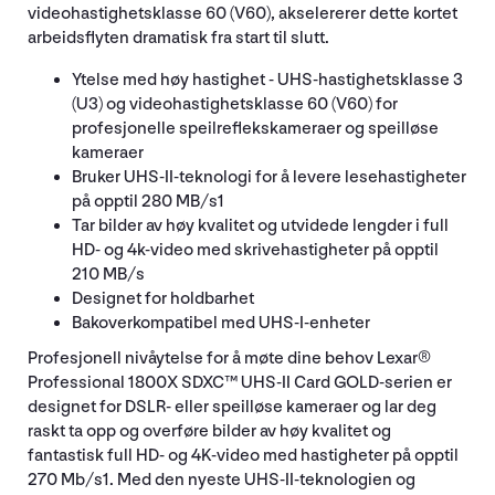
videohastighetsklasse 60 (V60), akselererer dette kortet
arbeidsflyten dramatisk fra start til slutt.
Ytelse med høy hastighet - UHS-hastighetsklasse 3
(U3) og videohastighetsklasse 60 (V60) for
profesjonelle speilreflekskameraer og speilløse
kameraer
Bruker UHS-II-teknologi for å levere lesehastigheter
på opptil 280 MB/s1
Tar bilder av høy kvalitet og utvidede lengder i full
HD- og 4k-video med skrivehastigheter på opptil
210 MB/s
Designet for holdbarhet
Bakoverkompatibel med UHS-I-enheter
Profesjonell nivåytelse for å møte dine behov Lexar®
Professional 1800X SDXC™ UHS-II Card GOLD-serien er
designet for DSLR- eller speilløse kameraer og lar deg
raskt ta opp og overføre bilder av høy kvalitet og
fantastisk full HD- og 4K-video med hastigheter på opptil
270 Mb/s1. Med den nyeste UHS-II-teknologien og