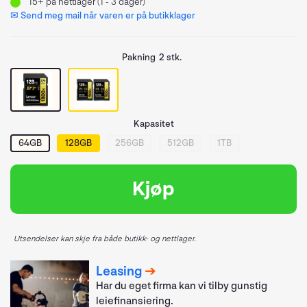
15+
på nettlager (1 - 3 dager)
✉ Send meg mail når varen er på butikklager
Pakning
2 stk.
Kapasitet
64GB
128GB
256GB
512GB
1TB
Kjøp
Utsendelser kan skje fra både butikk- og nettlager.
Leasing
Har du eget firma kan vi tilby gunstig
leiefinansiering.