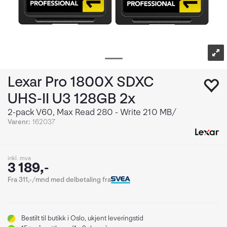
Lexar Pro 1800X SDXC
UHS-II U3 128GB 2x
2-pack V60, Max Read 280 - Write 210 MB/
Varenr:
162037
inkl. mva
3 189,-
Fra 311,-/mnd med delbetaling fra
Bestilt
til butikk i Oslo, ukjent leveringstid