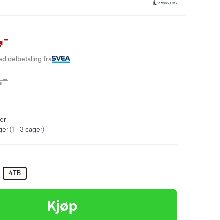
,-
d delbetaling fra
,-
er
er (1 - 3 dager)
4TB
Kjøp