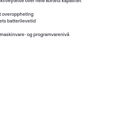
kriveytelse over hele kortets kapasitet
ot overoppheting
ts batterilevetid
 maskinvare- og programvarenivå