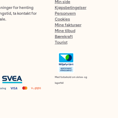
Min side
sninger for henting
Kjøpsbetingelser
gstid, ta kontakt for
Personvern
ale.
Cookies
Mine fakturaer
Mine tilbud
Bærekraft
Tourist
Med forbehold om skrive- og
lagerfeil