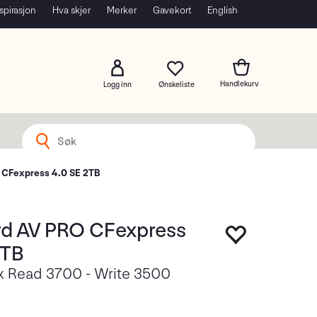
spirasjon
Hva skjer
Merker
Gavekort
English
Logg inn
 CFexpress 4.0 SE 2TB
rd AV PRO CFexpress
2TB
x Read 3700 - Write 3500