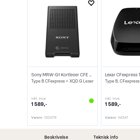
Sony MRW-G1 Kortleser CFE + XQD
Type B CFexpress + XQD G Leser
Type B, CFexpress 
inkl. mva
inkl. mva
1 589,-
1 589,-
Varenr
130076
Varenr
141347
Beskrivelse
Teknisk info