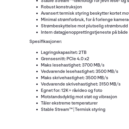
Stable Stream™-teknologi for jevn lese- og s
Robust konstruksjon
Avansert termisk styring beskytter kortet m
Minimal strømforbruk, for å forlenge kamerae
Strømbeskyttelse mot plutselig strømbrudd
Intern datagjenopprettingstjeneste på både
Spesifikasjoner:
Lagringskapasitet: 2TB
Grensesnitt: PCIe 4.0 x2
Maks lesehastighet: 3700 MB/s
Vedvarende lesehastighet: 3500 MB/s
Maks skrivehastighet: 3500 MB/s
Vedvarende skrivehastighet: 3150 MB/s
Egnet for: 12K+ råvideo og foto
Motstandsdyktig mot støt og vibrasjon
Tåler ekstreme temperaturer
Stable Stream™ | Termisk styring