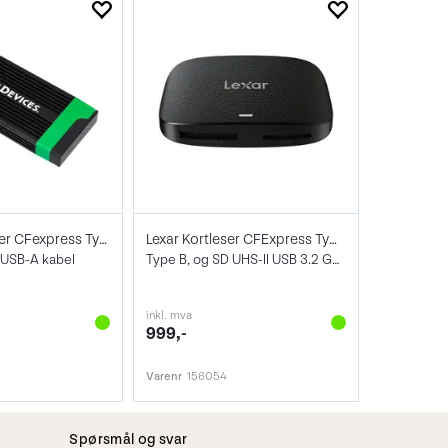
Delkin Kortleser CFexpress Type B & SD
Lexar Kortleser CFExpress Type B/SD
 USB-A kabel
Type B, og SD UHS-II USB 3.2 Gen2 Reader
inkl. mva
999,-
Varenr
156054
Spørsmål og svar