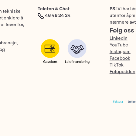
Telefon & Chat
PS!
Vi har lø
n tekniske
46 46 24 24
utenfor åpnin
et enklere å
nærmere avt
er lever for,
Følg oss
LinkedIn
obransje,
YouTube
 og
Instagram
Facebook
TikTok
Fotopodden