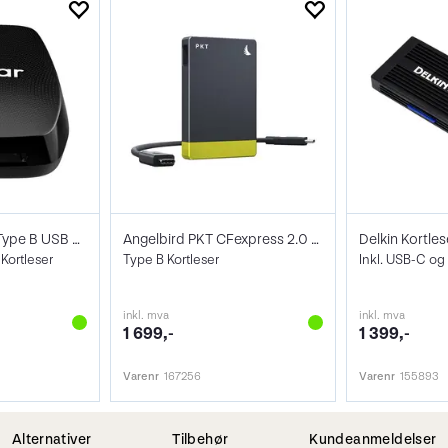
Lexar CFexpress Type B USB 3.2 Gen 2x2
Angelbird PKT CFexpress 2.0 Type B
Kortleser
Type B Kortleser
Inkl. USB-C og
inkl. mva
inkl. mva
1 699,-
1 399,-
Varenr
167256
Varenr
155893
Alternativer
Tilbehør
Kundeanmeldelser