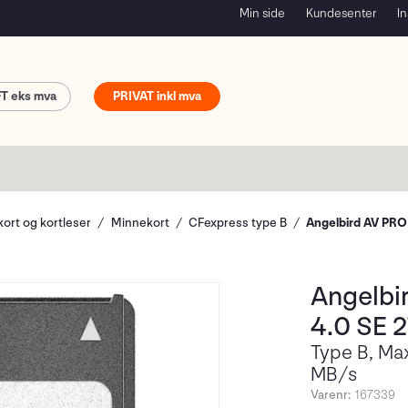
Min side
Kundesenter
In
FT
PRIVAT
ort og kortleser
Minnekort
CFexpress type B
Angelbird AV PRO
Angelbi
4.0 SE 
Type B, Ma
MB/s
Varenr:
167339