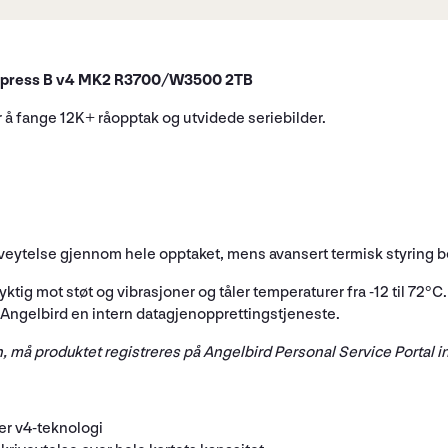
express B v4 MK2 R3700/W3500 2TB
 å fange 12K+ råopptak og utvidede seriebilder.
riveytelse gjennom hele opptaket, mens avansert termisk styring 
ktig mot støt og vibrasjoner og tåler temperaturer fra -12 til 72°
r Angelbird en intern datagjenopprettingstjeneste.
, må produktet registreres på Angelbird Personal Service Portal i
er v4-teknologi