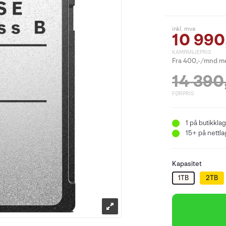
inkl. mva
10 990
KAMPANJEPRIS
Fra 400,-/mnd me
14 390
FØRPRIS
1
på butikklag
15+
på nettlag
Kapasitet
1TB
2TB