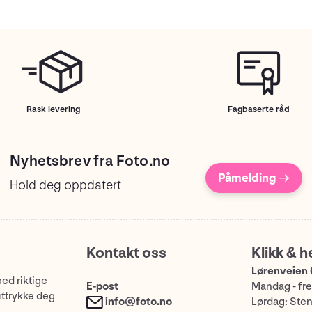
Rask levering
Fagbaserte råd
Nyhetsbrev fra Foto.no
Påmelding →
Hold deg oppdatert
Kontakt oss
Klikk & h
Lørenveien 
med riktige
E-post
Mandag - fre
uttrykke deg
info@foto.no
Lørdag: Ste