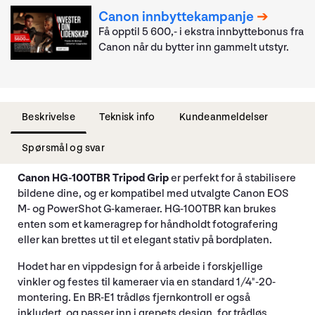
Canon innbyttekampanje
Få opptil 5 600,- i ekstra innbyttebonus fra
Canon når du bytter inn gammelt utstyr.
Beskrivelse
Teknisk info
Kundeanmeldelser
Spørsmål og svar
Canon HG-100TBR Tripod Grip
er perfekt for å stabilisere
bildene dine, og er kompatibel med utvalgte Canon EOS
M- og PowerShot G-kameraer. HG-100TBR kan brukes
enten som et kameragrep for håndholdt fotografering
eller kan brettes ut til et elegant stativ på bordplaten.
Hodet har en vippdesign for å arbeide i forskjellige
vinkler og festes til kameraer via en standard 1/4"-20-
montering. En BR-E1 trådløs fjernkontroll er også
inkludert, og passer inn i grepets design, for trådløs