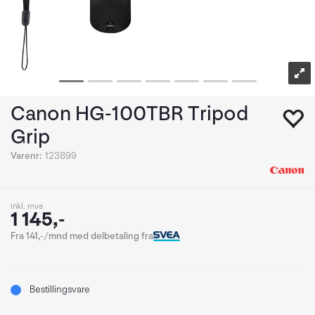
Canon HG-100TBR Tripod
Grip
Varenr:
123899
inkl. mva
1 145,-
Fra 141,-/mnd med delbetaling fra
Bestillingsvare