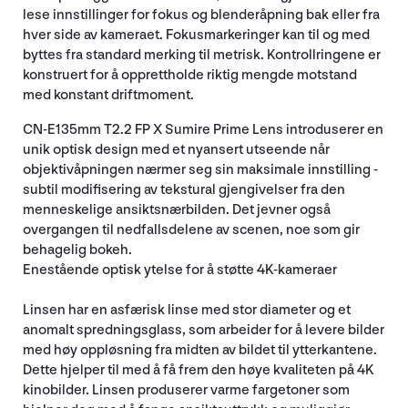
lese innstillinger for fokus og blenderåpning bak eller fra
hver side av kameraet. Fokusmarkeringer kan til og med
byttes fra standard merking til metrisk. Kontrollringene er
konstruert for å opprettholde riktig mengde motstand
med konstant driftmoment.
CN-E135mm T2.2 FP X Sumire Prime Lens introduserer en
unik optisk design med et nyansert utseende når
objektivåpningen nærmer seg sin maksimale innstilling -
subtil modifisering av tekstural gjengivelser fra den
menneskelige ansiktsnærbilden. Det jevner også
overgangen til nedfallsdelene av scenen, noe som gir
behagelig bokeh.
Enestående optisk ytelse for å støtte 4K-kameraer
Linsen har en asfærisk linse med stor diameter og et
anomalt spredningsglass, som arbeider for å levere bilder
med høy oppløsning fra midten av bildet til ytterkantene.
Dette hjelper til med å få frem den høye kvaliteten på 4K
kinobilder. Linsen produserer varme fargetoner som