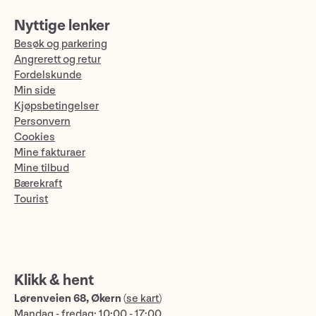
Nyttige lenker
Besøk og parkering
Angrerett og retur
Fordelskunde
Min side
Kjøpsbetingelser
Personvern
Cookies
Mine fakturaer
Mine tilbud
Bærekraft
Tourist
Klikk & hent
Lørenveien 68, Økern
(
se kart
)
Mandag - fredag: 10:00 - 17:00