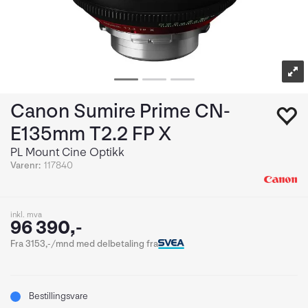
Canon Sumire Prime CN-
E135mm T2.2 FP X
PL Mount Cine Optikk
Varenr:
117840
inkl. mva
96 390,-
Fra 3153,-/mnd med delbetaling fra
Bestillingsvare