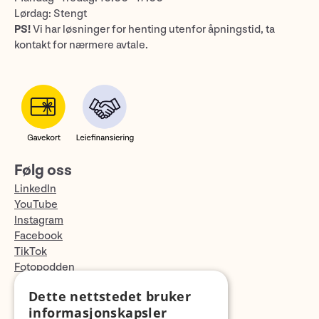
Lørdag: Stengt
PS!
Vi har løsninger for henting utenfor åpningstid, ta
kontakt for nærmere avtale.
Følg oss
LinkedIn
YouTube
Instagram
Facebook
TikTok
Fotopodden
Dette nettstedet bruker
Med forbehold om skrive- og lagerfeil
informasjonskapsler