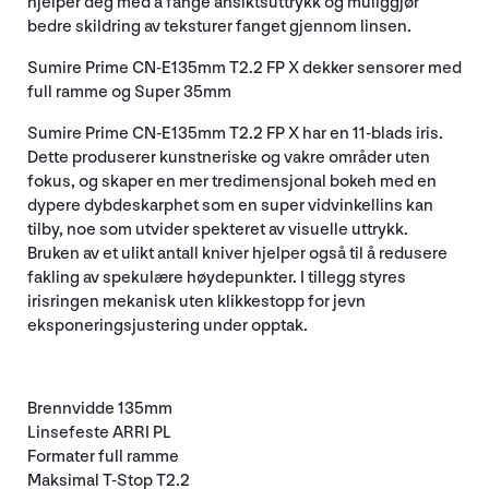
hjelper deg med å fange ansiktsuttrykk og muliggjør
bedre skildring av teksturer fanget gjennom linsen.
Sumire Prime CN-E135mm T2.2 FP X dekker sensorer med
full ramme og Super 35mm
Sumire Prime CN-E135mm T2.2 FP X har en 11-blads iris.
Dette produserer kunstneriske og vakre områder uten
fokus, og skaper en mer tredimensjonal bokeh med en
dypere dybdeskarphet som en super vidvinkellins kan
tilby, noe som utvider spekteret av visuelle uttrykk.
Bruken av et ulikt antall kniver hjelper også til å redusere
fakling av spekulære høydepunkter. I tillegg styres
irisringen mekanisk uten klikkestopp for jevn
eksponeringsjustering under opptak.
Brennvidde 135mm
Linsefeste ARRI PL
Formater full ramme
Maksimal T-Stop T2.2