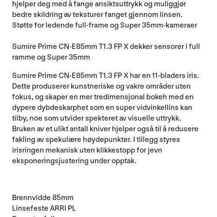
hjelper deg med å fange ansiktsuttrykk og muliggjør
bedre skildring av teksturer fanget gjennom linsen.
Støtte for ledende full-frame og Super 35mm-kameraer
Sumire Prime CN-E85mm T1.3 FP X dekker sensorer i full
ramme og Super 35mm
Sumire Prime CN-E85mm T1.3 FP X har en 11-bladers iris.
Dette produserer kunstneriske og vakre områder uten
fokus, og skaper en mer tredimensjonal bokeh med en
dypere dybdeskarphet som en super vidvinkellins kan
tilby, noe som utvider spekteret av visuelle uttrykk.
Bruken av et ulikt antall kniver hjelper også til å redusere
fakling av spekulære høydepunkter. I tillegg styres
irisringen mekanisk uten klikkestopp for jevn
eksponeringsjustering under opptak.
Brennvidde 85mm
Linsefeste ARRI PL