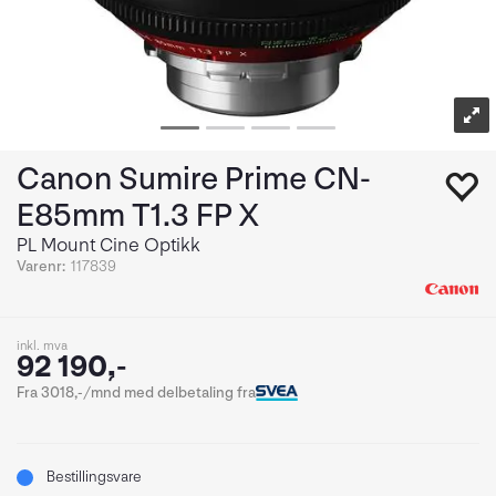
Canon Sumire Prime CN-
E85mm T1.3 FP X
PL Mount Cine Optikk
Varenr:
117839
inkl. mva
92 190,-
Fra 3018,-/mnd med delbetaling fra
Bestillingsvare