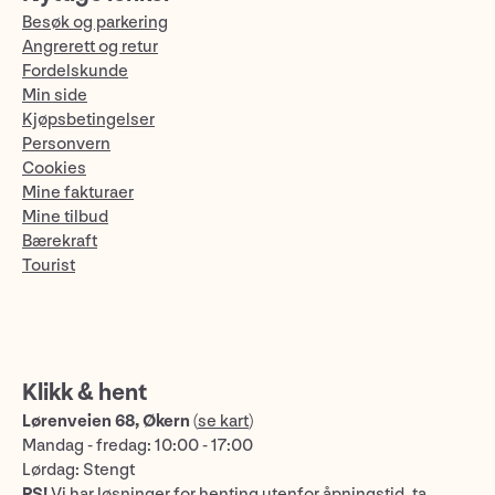
Besøk og parkering
Angrerett og retur
Fordelskunde
Min side
Kjøpsbetingelser
Personvern
Cookies
Mine fakturaer
Mine tilbud
Bærekraft
Tourist
Klikk & hent
Lørenveien 68, Økern
(
se kart
)
Mandag - fredag: 10:00 - 17:00
Lørdag: Stengt
PS!
Vi har løsninger for henting utenfor åpningstid, ta