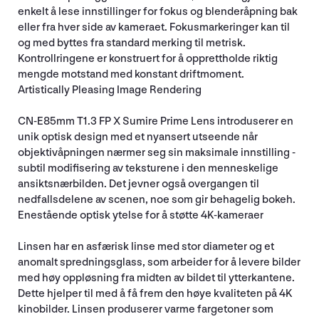
enkelt å lese innstillinger for fokus og blenderåpning bak
eller fra hver side av kameraet. Fokusmarkeringer kan til
og med byttes fra standard merking til metrisk.
Kontrollringene er konstruert for å opprettholde riktig
mengde motstand med konstant driftmoment.
Artistically Pleasing Image Rendering
CN-E85mm T1.3 FP X Sumire Prime Lens introduserer en
unik optisk design med et nyansert utseende når
objektivåpningen nærmer seg sin maksimale innstilling -
subtil modifisering av teksturene i den menneskelige
ansiktsnærbilden. Det jevner også overgangen til
nedfallsdelene av scenen, noe som gir behagelig bokeh.
Enestående optisk ytelse for å støtte 4K-kameraer
Linsen har en asfærisk linse med stor diameter og et
anomalt spredningsglass, som arbeider for å levere bilder
med høy oppløsning fra midten av bildet til ytterkantene.
Dette hjelper til med å få frem den høye kvaliteten på 4K
kinobilder. Linsen produserer varme fargetoner som