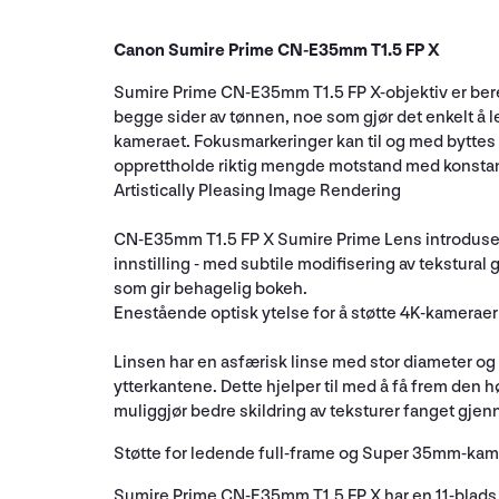
Canon Sumire Prime CN-E35mm T1.5 FP X
Sumire Prime CN-E35mm T1.5 FP X-objektiv er bereg
begge sider av tønnen, noe som gjør det enkelt å le
kameraet. Fokusmarkeringer kan til og med byttes fr
opprettholde riktig mengde motstand med konsta
Artistically Pleasing Image Rendering
CN-E35mm T1.5 FP X Sumire Prime Lens introduser
innstilling - med subtile modifisering av tekstur
som gir behagelig bokeh.
Enestående optisk ytelse for å støtte 4K-kameraer
Linsen har en asfærisk linse med stor diameter og 
ytterkantene. Dette hjelper til med å få frem den
muliggjør bedre skildring av teksturer fanget gjen
Støtte for ledende full-frame og Super 35mm-kam
Sumire Prime CN-E35mm T1.5 FP X har en 11-blads 