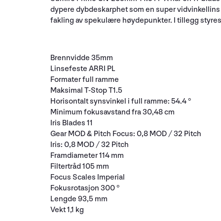
dypere dybdeskarphet som en super vidvinkellins kan
fakling av spekulære høydepunkter. I tillegg styre
Brennvidde 35mm
Linsefeste ARRI PL
Formater full ramme
Maksimal T-Stop T1.5
Horisontalt synsvinkel i full ramme: 54.4 °
Minimum fokusavstand fra 30,48 cm
Iris Blades 11
Gear MOD & Pitch Focus: 0,8 MOD / 32 Pitch
Iris: 0,8 MOD / 32 Pitch
Framdiameter 114 mm
Filtertråd 105 mm
Focus Scales Imperial
Fokusrotasjon 300 °
Lengde 93,5 mm
Vekt 1,1 kg