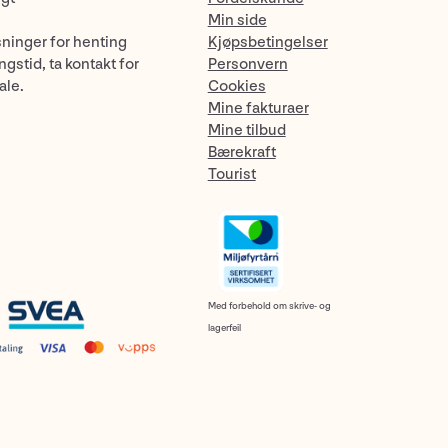
Min side
sninger for henting
Kjøpsbetingelser
gstid, ta kontakt for
Personvern
ale.
Cookies
Mine fakturaer
Mine tilbud
Bærekraft
Tourist
Med forbehold om skrive- og
lagerfeil