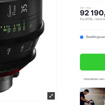
inkl. mva
92 190
Fra 3018,-/mnd m
Bestillingsva
Utsendelser kan s