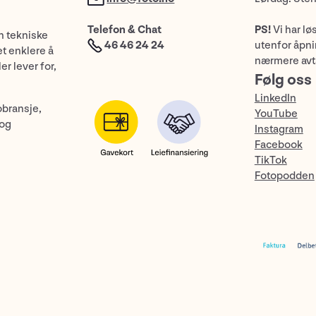
Telefon & Chat
PS!
Vi har lø
n tekniske
46 46 24 24
utenfor åpnin
et enklere å
nærmere avt
er lever for,
Følg oss
LinkedIn
obransje,
YouTube
 og
Instagram
Facebook
TikTok
Fotopodden