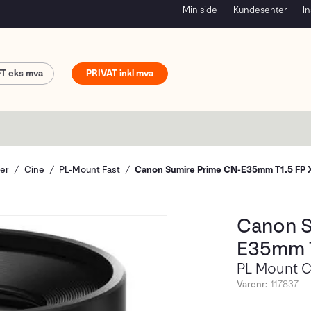
Min side
Kundesenter
In
FT
PRIVAT
ver
Cine
PL-Mount Fast
Canon Sumire Prime CN-E35mm T1.5 FP 
Canon S
E35mm T
PL Mount C
Varenr:
117837