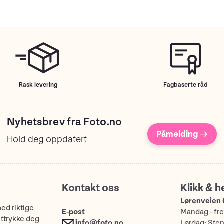
Rask levering
Fagbaserte råd
Nyhetsbrev fra Foto.no
Påmelding →
Hold deg oppdatert
Kontakt oss
Klikk & h
Lørenveien 
med riktige
E-post
Mandag - fre
uttrykke deg
info@foto.no
Lørdag: Ste