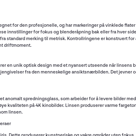
net for den profesjonelle, og har markeringer på vinklede flater
se innstillinger for fokus og blenderåpning bak eller fra hver side
a standard merking til metrisk. Kontrollringene er konstruert for 
nt driftmoment.
er en unik optisk design med et nyansert utseende når linsens
al gjengivelser fra den menneskelige ansiktsnærbilden. Det jevner
et anomalt spredningsglass, som arbeider for å levere bilder med 
 høye kvaliteten på 4K kinobilder. Linsen produserer varme farget
nom linsen.
eraer
iris. Dette produserer kunstneriske og vakre områder uten fokus