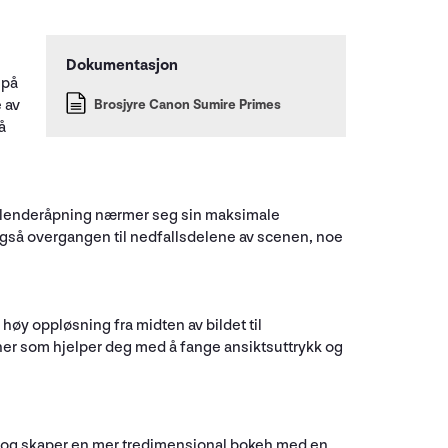
 på
 av
Brosjyre Canon Sumire Primes
å
 blenderåpning nærmer seg sin maksimale
 også overgangen til nedfallsdelene av scenen, noe
høy oppløsning fra midten av bildet til
oner som hjelper deg med å fange ansiktsuttrykk og
, og skaper en mer tredimensjonal bokeh med en