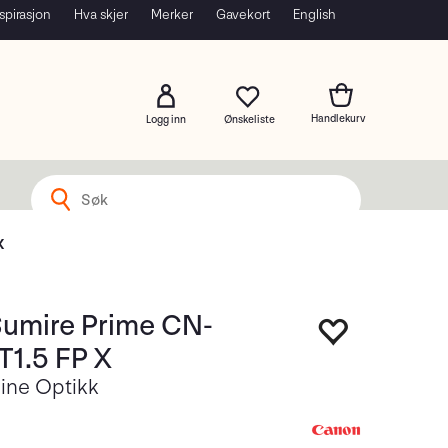
spirasjon
Hva skjer
Merker
Gavekort
English
Logg inn
X
umire Prime CN-
1.5 FP X
ine Optikk