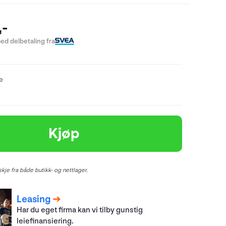
,-
ed delbetaling fra
re
Kjøp
kje fra både butikk- og nettlager.
Leasing
Har du eget firma kan vi tilby gunstig
leiefinansiering.