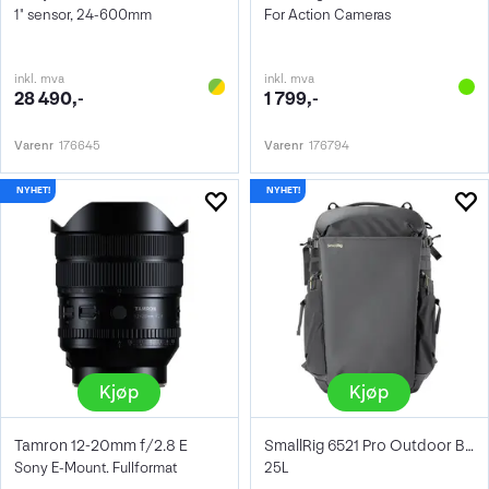
1" sensor, 24-600mm
For Action Cameras
inkl. mva
inkl. mva
28 490,-
1 799,-
Varenr
176645
Varenr
176794
Kjøp
Kjøp
Tamron 12-20mm f/2.8 E
SmallRig 6521 Pro Outdoor Backpack
Sony E-Mount. Fullformat
25L