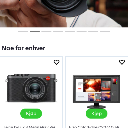
Noe for enhver
Kjøp
Kjøp
Leica D-Lux 8 Metal Gray Paint Finish
Eizo ColorEdge CS2740 4K