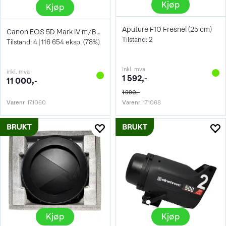
Kjøp
Kjøp
Aputure F10 Fresnel (25 cm)
Canon EOS 5D Mark IV m/BG-E20
Tilstand: 2
Tilstand: 4 | 116 654 eksp. (78%)
inkl. mva
inkl. mva
1 592,-
11 000,-
1 990,-
Varenr
171060
Varenr
171068
Kjøp
Kjøp