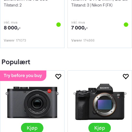
Tilstand: 2
Tilstand: 3 | Nikon F (FX)
inkl. mva
inkl. mva
8 000,-
7 000,-
Varenr
171073
Varenr
174866
Populært
Kjøp
Kjøp