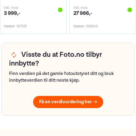
inkl. mva
inkl. mva
3 999,-
27 966,-
Varenr
167615
Varenr
159549
Visste du at Foto.no tilbyr
innbytte?
Finn verdien på det gamle fotoutstyret ditt og bruk
innbytteverdien til ditt neste kjøp.
Få en verdivurdering her →