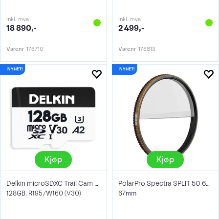
inkl. mva
inkl. mva
18 890,-
2 499,-
Varenr
176710
Varenr
176813
Kjøp
Kjøp
Delkin microSDXC Trail Cam Hyperspeed
PolarPro Spectra SPLIT 50 67mm
128GB. R195/W160 (V30)
67mm