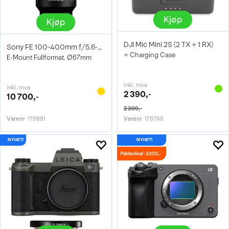
Kjøp
Kjøp
DJI Mic Mini 2S (2 TX + 1 RX)
Sony FE 100-400mm f/5.6-8 OSS
+ Charging Case
E-Mount Fullformat. Ø67mm
inkl. mva
inkl. mva
2 390,-
10 700,-
2 399,-
Varenr
176881
Varenr
176768