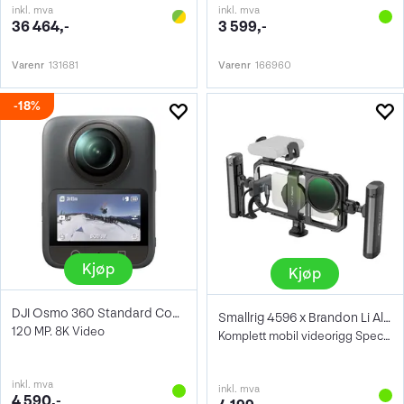
inkl. mva
inkl. mva
36 464,-
3 599,-
Varenr
131681
Varenr
166960
18%
Kjøp
Kjøp
DJI Osmo 360 Standard Combo
Smallrig 4596 x Brandon Li All-In-One
120 MP. 8K Video
Komplett mobil videorigg Special Edition
inkl. mva
inkl. mva
4 590,-