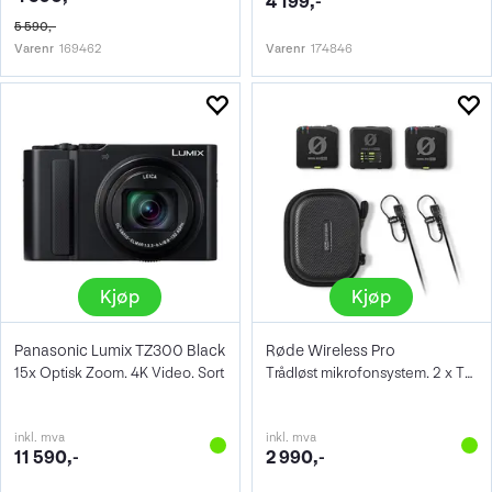
4 199,-
5 590,-
Varenr
169462
Varenr
174846
Kjøp
Kjøp
Panasonic Lumix TZ300 Black
Røde Wireless Pro
15x Optisk Zoom. 4K Video. Sort
Trådløst mikrofonsystem. 2 x TX/1 x RX
inkl. mva
inkl. mva
11 590,-
2 990,-