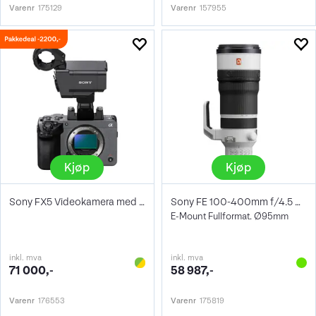
Varenr
175129
Varenr
157955
Kjøp
Kjøp
Sony FX5 Videokamera med XLR-grep
Sony FE 100-400mm f/4.5 GM OSS
E-Mount Fullformat. Ø95mm
inkl. mva
inkl. mva
71 000,-
58 987,-
Varenr
176553
Varenr
175819