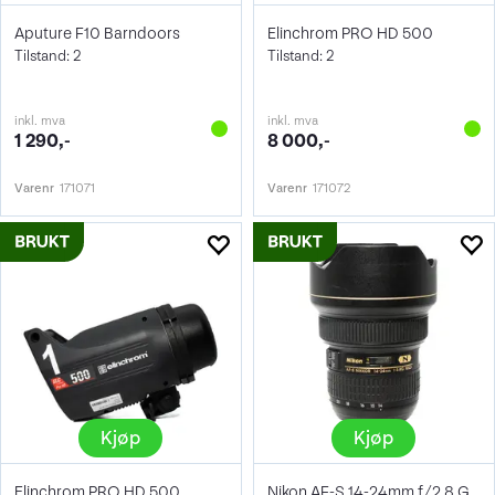
Aputure F10 Barndoors
Elinchrom PRO HD 500
Tilstand: 2
Tilstand: 2
inkl. mva
inkl. mva
1 290,-
8 000,-
Varenr
171071
Varenr
171072
Kjøp
Kjøp
Elinchrom PRO HD 500
Nikon AF-S 14-24mm f/2.8 G ED