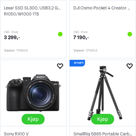
Lexar SSD SL300, USB3.2 Gen2 1TB
DJI Osmo Pocket 4 Creator Combo
R1050/W1000 1TB
inkl. mva
inkl. mva
3 299,-
7 190,-
Varenr
176643
Varenr
174943
Kjøp
Kjøp
Sony RX10 V
SmallRig 5885 Portable Carbon Tripod