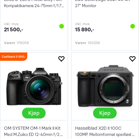
Kompaktkamera 24-75mm f/1.7-2.8, 4/3"
27" Monitor
inkl. mva
inkl. mva
21 500,-
15 890,-
Varenr
176058
Varenr
130238
Kjøp
Kjøp
OM SYSTEM OM-1 Mark II Kit
Hasselblad X2D II 100C
Med M.Zuiko ED 12-40mm f/2.8 Pro II
100MP. Mellomformat speilløst kamera