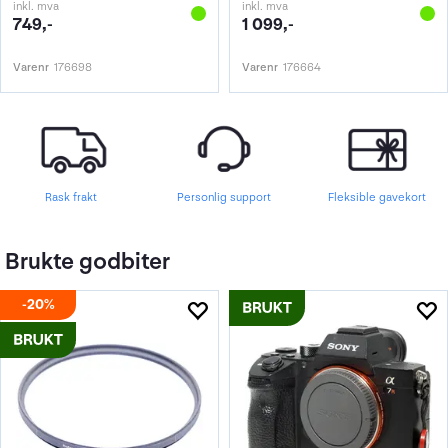
inkl. mva
inkl. mva
749,-
1 099,-
Varenr
176698
Varenr
176664
Rask frakt
Personlig support
Fleksible gavekort
Brukte godbiter
20%