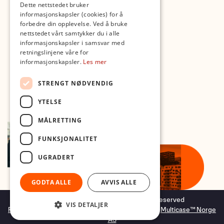
Dette nettstedet bruker
Med forbehold om skrive- og lagerfeil
informasjonskapsler (cookies) for å
forbedre din opplevelse. Ved å bruke
nettstedet vårt samtykker du i alle
informasjonskapsler i samsvar med
retningslinjene våre for
informasjonskapsler.
Les mer
STRENGT NØDVENDIG
YTELSE
MÅLRETTING
FUNKSJONALITET
UGRADERT
GODTA ALLE
AVVIS ALLE
Copyright © 2026 Foto.no - All rights reserved
VIS DETALJER
Forretningssystem
og
nettbutikkløsning
levert av
Multicase™ Norge
AS