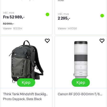
inkl. mva
inkl. mva
Fra 52 989,-
2 295,-
52 990,-
Varenr
163394
Varenr
149396
Kjøp
Kjøp
Think Tank Mindshift Backlight 26L
Canon RF 200-800mm f/6.3-9 IS USM
Photo Daypack. Slate Black