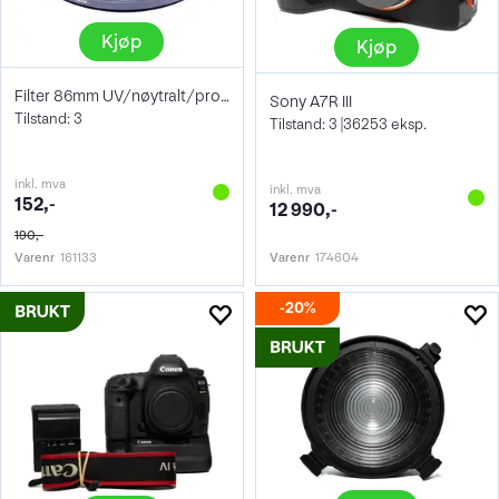
Kjøp
Kjøp
Filter 86mm UV/nøytralt/protect
Sony A7R III
Tilstand: 3
Tilstand: 3 |36253 eksp.
inkl. mva
inkl. mva
152,-
12 990,-
190,-
Varenr
161133
Varenr
174604
20%