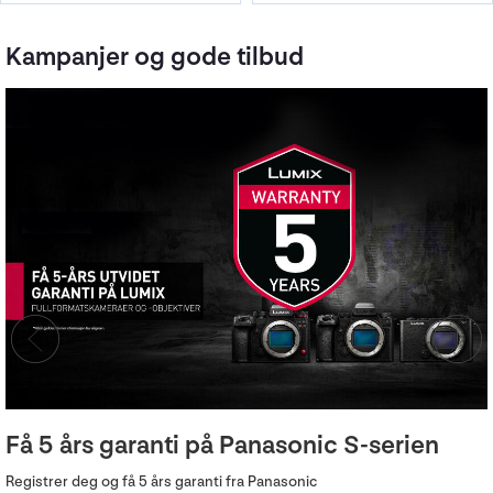
Kampanjer og gode tilbud
Profoto lyskampanje
Kjøp Profoto B20, B30 eller D30 i DUO-versjon og få med en Connect