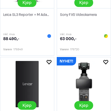
Kjøp
Kjøp
Leica SL3 Reporter + M Adapter L
Sony FX5 Videokamera
inkl. mva
inkl. mva
88 490,-
63 000,-
Varenr
176849
Varenr
176720
Kjøp
Kjøp