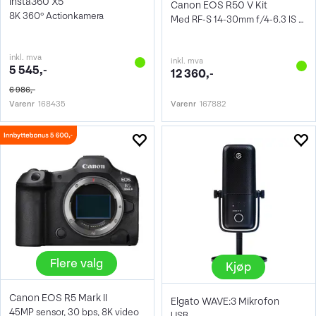
Insta360 X5
Canon EOS R50 V Kit
8K 360° Actionkamera
Med RF-S 14-30mm f/4-6.3 IS STM PZ
inkl. mva
inkl. mva
5 545,-
12 360,-
6 986,-
Varenr
168435
Varenr
167882
Flere valg
Kjøp
Canon EOS R5 Mark II
Elgato WAVE:3 Mikrofon
45MP sensor, 30 bps, 8K video
USB