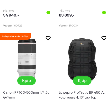
inkl. mva
inkl. mva
34 940,-
83 899,-
Varenr
160729
Varenr
170034
Kjøp
Kjøp
Canon RF 100-500mm f/4.5-7.1 L IS USM
Lowepro ProTactic BP 450 AW III 28L
Ø77mm
Fotoryggsekk 16" Lap Top