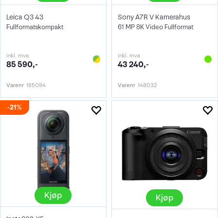
Leica Q3 43
Sony A7R V Kamerahus
Fullformatskompakt
61 MP 8K Video Fullformat
inkl. mva
inkl. mva
85 590,-
43 240,-
Varenr
165094
Varenr
148032
21%
Kjøp
Kjøp