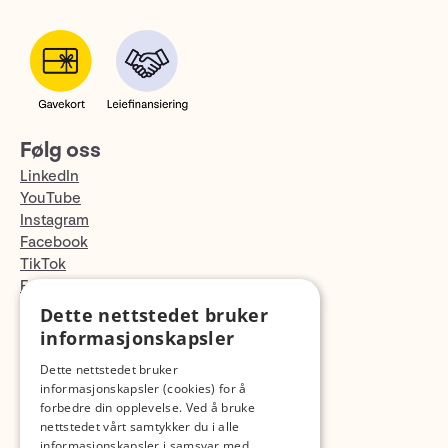
Følg oss
LinkedIn
YouTube
Instagram
Facebook
TikTok
Fotopodden
Dette nettstedet bruker
informasjonskapsler
Med forbehold om skrive- og lagerfeil
Dette nettstedet bruker
informasjonskapsler (cookies) for å
forbedre din opplevelse. Ved å bruke
nettstedet vårt samtykker du i alle
informasjonskapsler i samsvar med