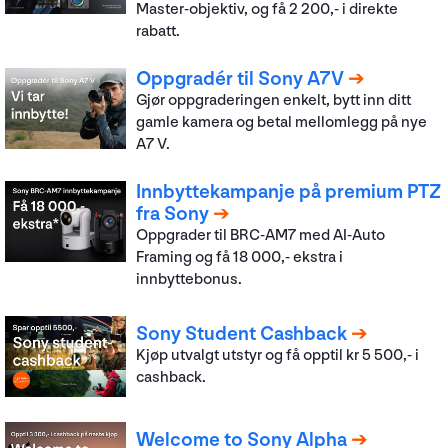
Master-objektiv, og få 2 200,- i direkte
rabatt.
Oppgradér til Sony A7V
Gjør oppgraderingen enkelt, bytt inn ditt
gamle kamera og betal mellomlegg på nye
A7 V.
Innbyttekampanje på premium PTZ
fra Sony
Oppgrader til BRC-AM7 med AI-Auto
Framing og få 18 000,- ekstra i
innbyttebonus.
Sony Student Cashback
Kjøp utvalgt utstyr og få opptil kr 5 500,- i
cashback.
Welcome to Sony Alpha