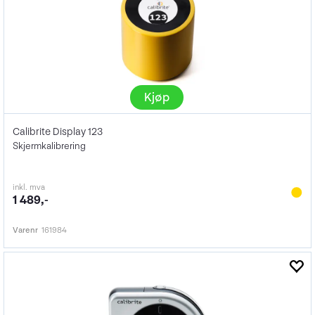
Kjøp
Calibrite Display 123
Skjermkalibrering
inkl. mva
1 489,-
Varenr
161984