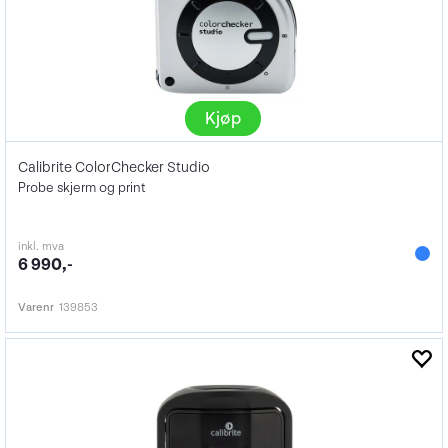
Kjøp
Calibrite ColorChecker Studio
Probe skjerm og print
inkl. mva
6 990,-
Varenr
139853