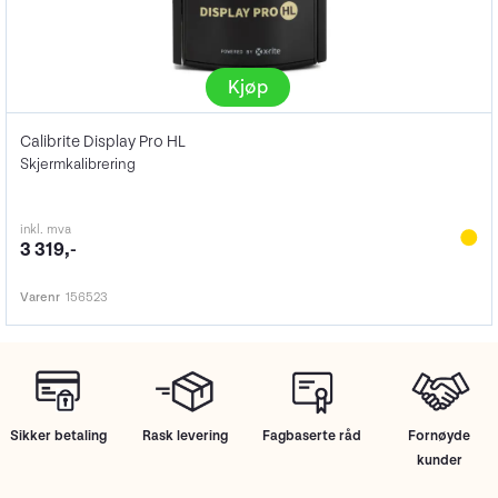
Kjøp
Calibrite Display Pro HL
Skjermkalibrering
inkl. mva
3 319,-
Varenr
156523
Sikker betaling
Rask levering
Fagbaserte råd
Fornøyde
kunder