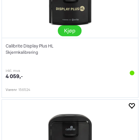
Kjøp
Calibrite Display Plus HL
Skjermkalibrering
inkl. mva
4 059,-
Varenr
156524