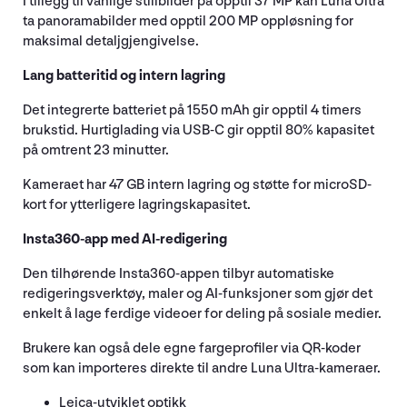
I tillegg til vanlige stillbilder på opptil 37 MP kan Luna Ultra
ta panoramabilder med opptil 200 MP oppløsning for
maksimal detaljgjengivelse.
Lang batteritid og intern lagring
Det integrerte batteriet på 1550 mAh gir opptil 4 timers
brukstid. Hurtiglading via USB-C gir opptil 80% kapasitet
på omtrent 23 minutter.
Kameraet har 47 GB intern lagring og støtte for microSD-
kort for ytterligere lagringskapasitet.
Insta360-app med AI-redigering
Den tilhørende Insta360-appen tilbyr automatiske
redigeringsverktøy, maler og AI-funksjoner som gjør det
enkelt å lage ferdige videoer for deling på sosiale medier.
Brukere kan også dele egne fargeprofiler via QR-koder
som kan importeres direkte til andre Luna Ultra-kameraer.
Leica-utviklet optikk