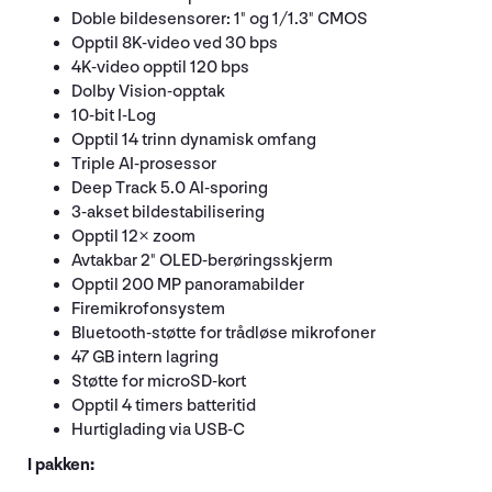
Doble bildesensorer: 1" og 1/1.3" CMOS
Opptil 8K-video ved 30 bps
4K-video opptil 120 bps
Dolby Vision-opptak
10-bit I-Log
Opptil 14 trinn dynamisk omfang
Triple AI-prosessor
Deep Track 5.0 AI-sporing
3-akset bildestabilisering
Opptil 12× zoom
Avtakbar 2" OLED-berøringsskjerm
Opptil 200 MP panoramabilder
Firemikrofonsystem
Bluetooth-støtte for trådløse mikrofoner
47 GB intern lagring
Støtte for microSD-kort
Opptil 4 timers batteritid
Hurtiglading via USB-C
I pakken: