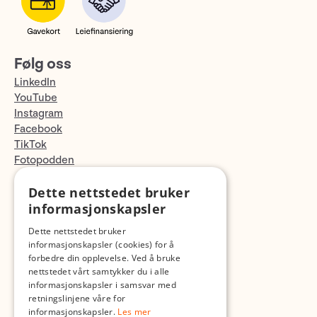
Følg oss
LinkedIn
YouTube
Instagram
Facebook
TikTok
Fotopodden
Dette nettstedet bruker
Med forbehold om skrive- og lagerfeil
informasjonskapsler
Dette nettstedet bruker
informasjonskapsler (cookies) for å
forbedre din opplevelse. Ved å bruke
nettstedet vårt samtykker du i alle
informasjonskapsler i samsvar med
retningslinjene våre for
informasjonskapsler.
Les mer