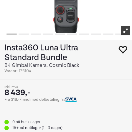
Insta360 Luna Ultra
Standard Bundle
8K Gimbal Kamera. Cosmic Black
Varenr:
176104
inkl. mva
8 439,-
Fra 318,-/mnd med delbetaling fra
9
på butikklager
15+
på nettlager (1 - 3 dager)