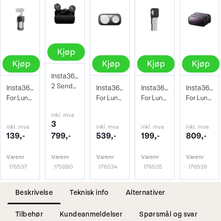
Kjøp
Kjøp
Kjøp
Kjøp
Kjøp
Insta360 Mic Pro (2 TX + 1 RX)
2 Sendere, 1 mottaker og ladeetui
Insta360 Sliding Protective Case
Insta360 Black Mist Filter
Insta360 Protective Cover
Insta360 ND Filter Set
For Luna Ultra (Black)
For Luna Ultra
For Luna Ultra (Black)
For Luna Ultra
inkl. mva
3
inkl. mva
inkl. mva
inkl. mva
inkl. mva
139,-
799,-
539,-
199,-
809,-
Varenr
Varenr
Varenr
Varenr
Varenr
176537
175880
176534
176535
176539
Beskrivelse
Teknisk info
Alternativer
Tilbehør
Kundeanmeldelser
Spørsmål og svar