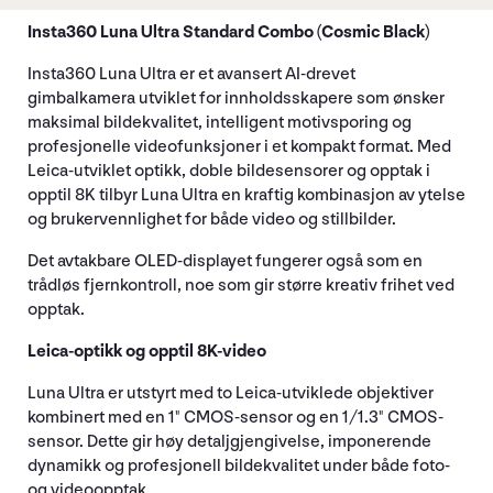
Insta360 Luna Ultra Standard Combo (Cosmic Black)
Insta360 Luna Ultra er et avansert AI-drevet
gimbalkamera utviklet for innholdsskapere som ønsker
maksimal bildekvalitet, intelligent motivsporing og
profesjonelle videofunksjoner i et kompakt format. Med
Leica-utviklet optikk, doble bildesensorer og opptak i
opptil 8K tilbyr Luna Ultra en kraftig kombinasjon av ytelse
og brukervennlighet for både video og stillbilder.
Det avtakbare OLED-displayet fungerer også som en
trådløs fjernkontroll, noe som gir større kreativ frihet ved
opptak.
Leica-optikk og opptil 8K-video
Luna Ultra er utstyrt med to Leica-utviklede objektiver
kombinert med en 1" CMOS-sensor og en 1/1.3" CMOS-
sensor. Dette gir høy detaljgjengivelse, imponerende
dynamikk og profesjonell bildekvalitet under både foto-
og videoopptak.