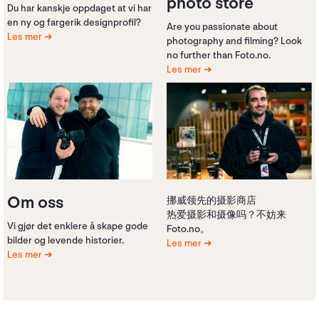
photo store
Du har kanskje oppdaget at vi har
en ny og fargerik designprofil?
Are you passionate about
Les mer
photography and filming? Look
no further than Foto.no.
Les mer
Om oss
挪威领先的摄影商店
热爱摄影和摄像吗？不妨来
Vi gjør det enklere å skape gode
Foto.no。
bilder og levende historier.
Les mer
Les mer