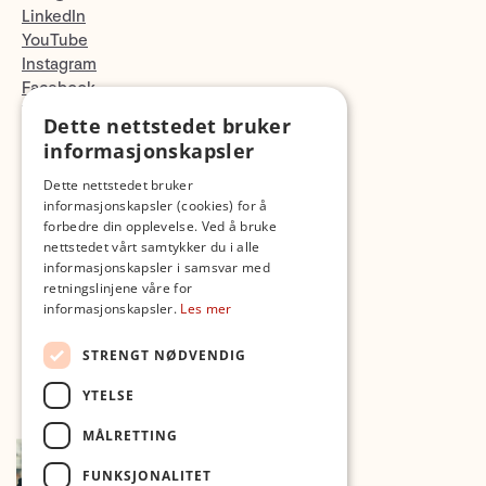
LinkedIn
YouTube
Instagram
Facebook
TikTok
Dette nettstedet bruker
Fotopodden
informasjonskapsler
Dette nettstedet bruker
Med forbehold om skrive- og lagerfeil
informasjonskapsler (cookies) for å
forbedre din opplevelse. Ved å bruke
nettstedet vårt samtykker du i alle
informasjonskapsler i samsvar med
retningslinjene våre for
informasjonskapsler.
Les mer
STRENGT NØDVENDIG
YTELSE
MÅLRETTING
FUNKSJONALITET