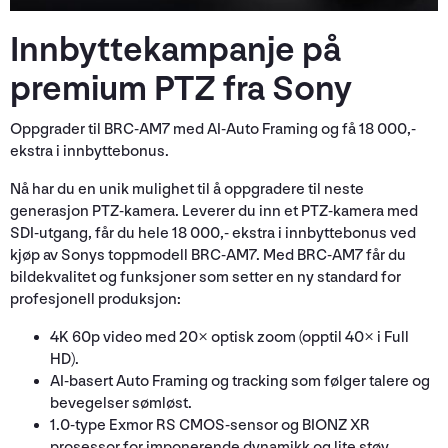
Innbyttekampanje på
premium PTZ fra Sony
Oppgrader til BRC-AM7 med AI-Auto Framing og få 18 000,-
ekstra i innbyttebonus.
Nå har du en unik mulighet til å oppgradere til neste
generasjon PTZ-kamera. Leverer du inn et PTZ-kamera med
SDI-utgang, får du hele 18 000,- ekstra i innbyttebonus ved
kjøp av Sonys toppmodell BRC-AM7. Med BRC-AM7 får du
bildekvalitet og funksjoner som setter en ny standard for
profesjonell produksjon:
4K 60p video med 20× optisk zoom (opptil 40× i Full
HD).
AI-basert Auto Framing og tracking som følger talere og
bevegelser sømløst.
1.0-type Exmor RS CMOS-sensor og BIONZ XR
prosessor for imponerende dynamikk og lite støy.