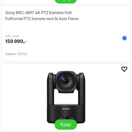
Sony BRC-AM7 4K PTZ Kamera Hvit
Fullformat PTZ-kamera med AI Auto Frame
inkl. mva
159 990,-
Varenr
168113
Kjøp