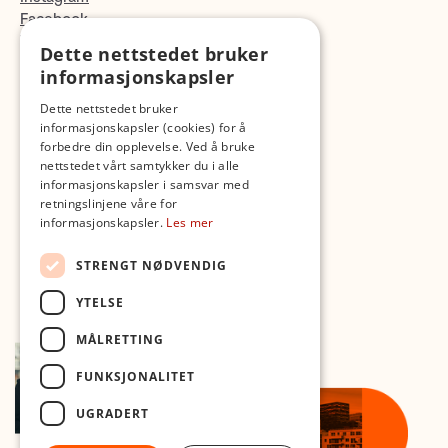
Facebook
TikTok
Dette nettstedet bruker
Fotopodden
informasjonskapsler
Dette nettstedet bruker
Med forbehold om skrive- og lagerfeil
informasjonskapsler (cookies) for å
forbedre din opplevelse. Ved å bruke
nettstedet vårt samtykker du i alle
informasjonskapsler i samsvar med
retningslinjene våre for
informasjonskapsler.
Les mer
STRENGT NØDVENDIG
YTELSE
MÅLRETTING
FUNKSJONALITET
UGRADERT