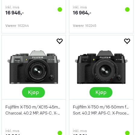
inkl. mva
inkl. mva
16 946,-
16 964,-
Varenr
162244
Varenr
162245
Kjøp
Kjøp
Fujifilm X-T50 m/XC15-45mm f/3.5-5.6 OIS
Fujifilm X-T50 m/16-50mm f/2.8-4.8 R LM
Charcoal. 40.2 MP. APS-C. X-Processor 5
Sort. 40.2 MP. APS-C. X-Processor 5
inkl. mva
inkl. mva