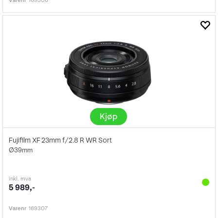
Varenr
169306
Kjøp
Fujifilm XF 23mm f/2.8 R WR Sort
Ø39mm
inkl. mva
5 989,-
Varenr
169307