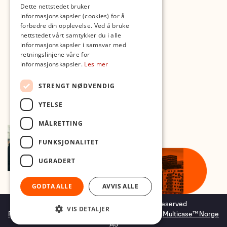
Dette nettstedet bruker
Med forbehold om skrive- og lagerfeil
informasjonskapsler (cookies) for å
forbedre din opplevelse. Ved å bruke
nettstedet vårt samtykker du i alle
informasjonskapsler i samsvar med
retningslinjene våre for
informasjonskapsler.
Les mer
STRENGT NØDVENDIG
YTELSE
MÅLRETTING
FUNKSJONALITET
UGRADERT
GODTA ALLE
AVVIS ALLE
Copyright © 2026 Foto.no - All rights reserved
VIS DETALJER
Forretningssystem
og
nettbutikkløsning
levert av
Multicase™ Norge
AS