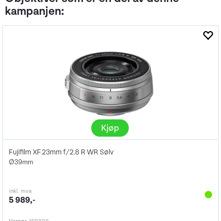
kampanjen:
Kjøp
Fujifilm XF 23mm f/2.8 R WR Sølv
Ø39mm
inkl. mva
5 989,-