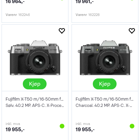
16 964,-
19 961,-
Varenr
162246
Varenr
162228
Kjøp
Kjøp
Fujifilm X-T50 m/16-50mm f/2.8-4.8 R LM
Fujifilm X-T50 m/16-50mm f/2.8-4.8 R LM
Sølv. 40.2 MP. APS-C. X-Processor 5
Charcoal. 40.2 MP. APS-C. X-Processor 5
inkl. mva
inkl. mva
19 955,-
19 955,-