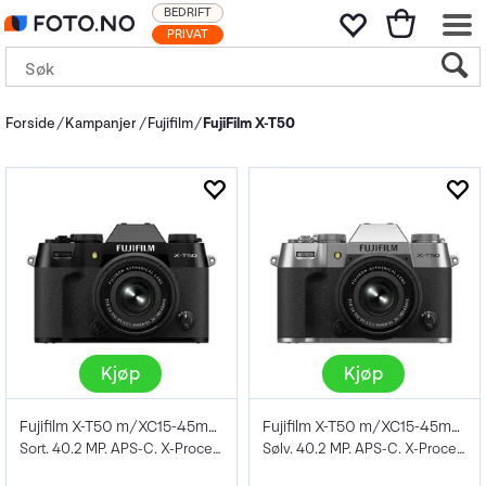
BEDRIFT
PRIVAT
Forside
Kampanjer
Fujifilm
FujiFilm X-T50
Kjøp
Kjøp
Fujifilm X-T50 m/XC15-45mm f/3.5-5.6 OIS
Fujifilm X-T50 m/XC15-45mm f/3.5-5.6 OIS
Sort. 40.2 MP. APS-C. X-Processor 5
Sølv. 40.2 MP. APS-C. X-Processor 5