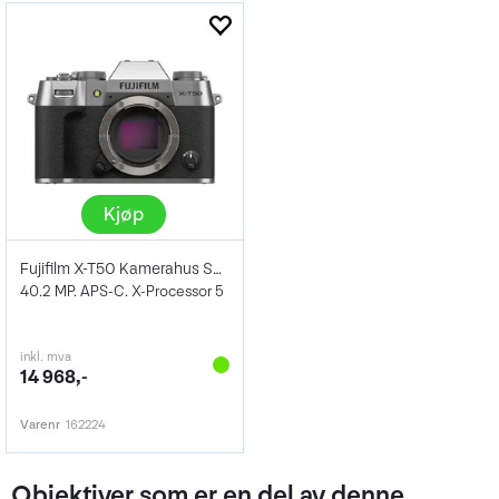
Kjøp
Fujifilm X-T50 Kamerahus Sølv
40.2 MP. APS-C. X-Processor 5
inkl. mva
14 968,-
Varenr
162224
Objektiver som er en del av denne