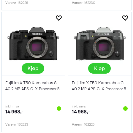
Varenr
162229
Varenr
162230
Kjøp
Kjøp
Fujifilm X-T50 Kamerahus Sort
Fujifilm X-T50 Kamerahus Charcoal
40.2 MP. APS-C. X-Processor 5
40.2 MP. APS-C. X-Processor 5
inkl. mva
inkl. mva
14 968,-
14 968,-
Varenr
162223
Varenr
162225