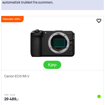
automatisk trukket fra summen.
Kjøp
Canon EOS R6 V
inkl. mva
29 489,-