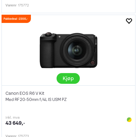
Varenr
175772
Kjøp
Canon EOS R6 V Kit
Med RF 20-50mm f/4L IS USM PZ
inkl. mva
43 649,-
Varenr
175773