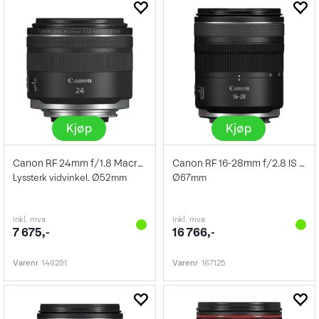
Kjøp
Kjøp
Canon RF 24mm f/1.8 Macro IS STM
Canon RF 16-28mm f/2.8 IS STM
Lyssterk vidvinkel. Ø52mm
Ø67mm
inkl. mva
inkl. mva
7 675,-
16 766,-
Varenr
146291
Varenr
167125