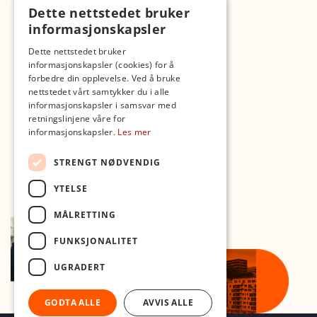
TikTok
Dette nettstedet bruker
Fotopodden
informasjonskapsler
Dette nettstedet bruker
Med forbehold om skrive- og lagerfeil
informasjonskapsler (cookies) for å
forbedre din opplevelse. Ved å bruke
nettstedet vårt samtykker du i alle
informasjonskapsler i samsvar med
retningslinjene våre for
informasjonskapsler.
Les mer
STRENGT NØDVENDIG
YTELSE
MÅLRETTING
FUNKSJONALITET
UGRADERT
GODTA ALLE
AVVIS ALLE