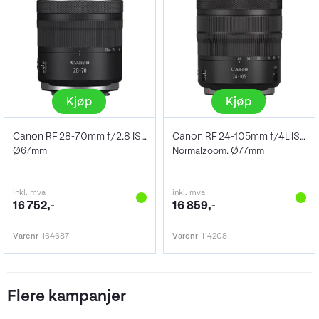
Kjøp
Kjøp
Canon RF 28-70mm f/2.8 IS STM
Canon RF 24-105mm f/4L IS USM
Ø67mm
Normalzoom. Ø77mm
inkl. mva
inkl. mva
16 752,-
16 859,-
Varenr
164687
Varenr
114208
Flere kampanjer