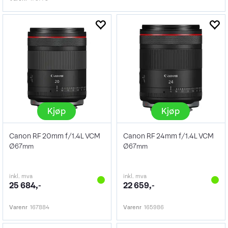
Kjøp
Kjøp
Canon RF 20mm f/1.4L VCM
Canon RF 24mm f/1.4L VCM
Ø67mm
Ø67mm
inkl. mva
inkl. mva
25 684,-
22 659,-
Varenr
167884
Varenr
165986