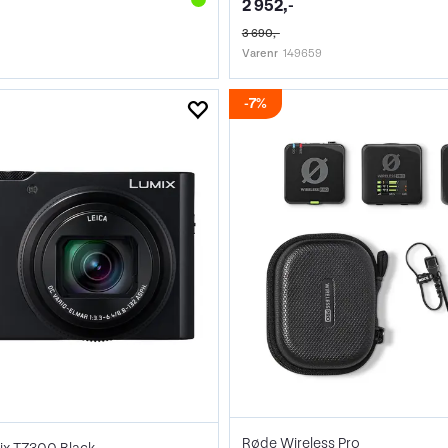
2 952,-
3 690,-
Varenr
149659
7%
Røde Wireless Pro