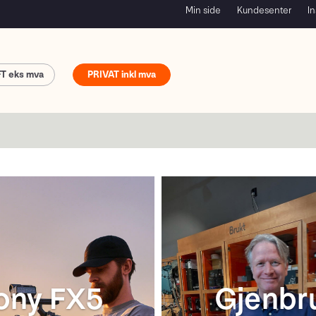
Min side
Kundesenter
In
FT
PRIVAT
Sony FE 
400mm F5
ica SL3-P
ony FX5
Gjenbr