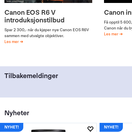
Canon EOS R6 V
Kampanjer
Canon i
Oppgradé
introduksjonstilbud
Handle dine favoritter til redusert pris.
Få opptil 5 600
Gjør oppgraderi
Les mer
Canon når du by
kamera og beta
Spar 2 300,- når du kjøper nye Canon EOS R6V
Les mer
Les mer
sammen med utvalgte objektiver.
Les mer
Tilbakemeldinger
Nyheter