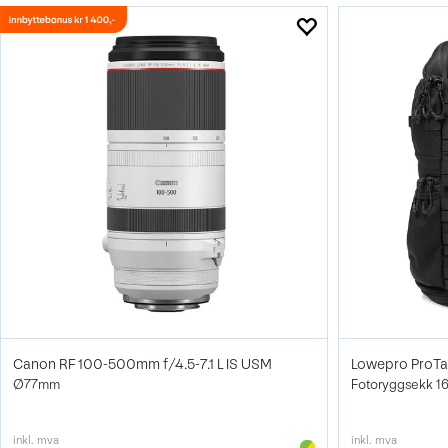
Canon RF 100-500mm f/4.5-7.1 L IS USM
Lowepro ProTac
Ø77mm
Fotoryggsekk 16
inkl. mva
inkl. mva