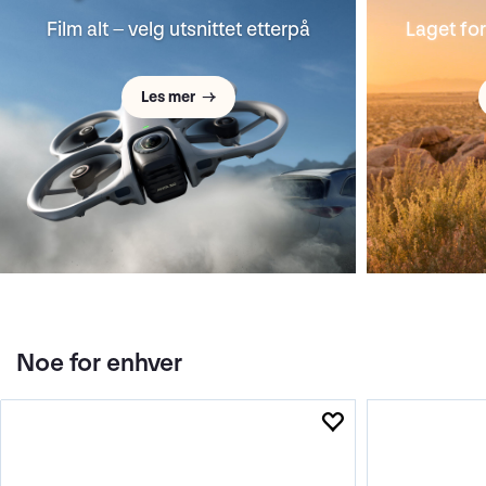
R6V
Film alt – velg utsnittet etterpå
Laget fo
Nyhe
Videoorientert nyhet!
Les mer →
Les mer →
Noe for enhver