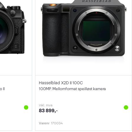
Hasselblad X2D II 100C
 II
100MP. Mellomformat speilløst kamera
inkl. mva
83 899,-
Varenr
170034