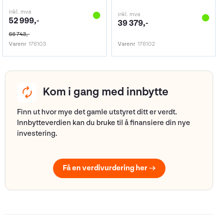
inkl. mva
inkl. mva
52 999,-
39 379,-
66 743,-
Varenr
176103
Varenr
176102
Kom i gang med innbytte
Finn ut hvor mye det gamle utstyret ditt er verdt.
Innbytteverdien kan du bruke til å finansiere din nye
investering.
Få en verdivurdering her →