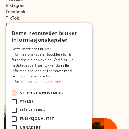
Instagram
Facebook
TikTok
Fotopodden
Dette nettstedet bruker
Med forbehold om skrive- og lagerfeil
informasjonskapsler
Dette nettstedet bruker
informasjonskapsler (cookies) for å
forbedre din opplevelse. Ved å bruke
nettstedet vårt samtykker du i alle
informasjonskapsler i samsvar med
retningslinjene våre for
informasjonskapsler.
Les mer
STRENGT NØDVENDIG
YTELSE
MÅLRETTING
FUNKSJONALITET
UGRADERT