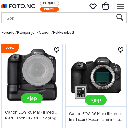
BEDRIFT
PRIVAT
Forside
Kampanjer
Canon
Pakkerabatt
21%
Kjøp
Kjøp
Canon EOS R5 Mark II med grep
Canon EOS R6 Mark III kamerahus kit
Med Canon CF-R20EP kjøling og ethernet
Inkl Lexar CFexpress minnekort 128GB