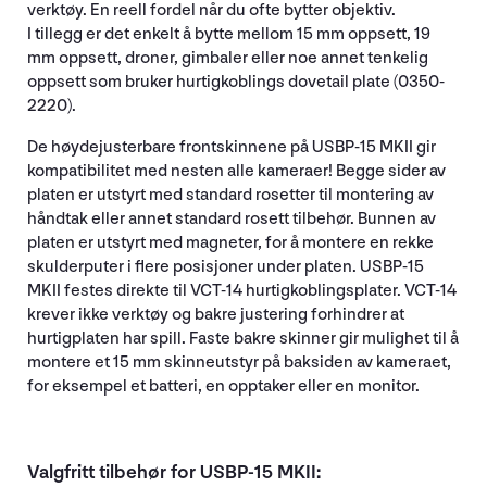
verktøy. En reell fordel når du ofte bytter objektiv.
I tillegg er det enkelt å bytte mellom 15 mm oppsett, 19
mm oppsett, droner, gimbaler eller noe annet tenkelig
oppsett som bruker hurtigkoblings dovetail plate (0350-
2220).
De høydejusterbare frontskinnene på USBP-15 MKII gir
kompatibilitet med nesten alle kameraer! Begge sider av
platen er utstyrt med standard rosetter til montering av
håndtak eller annet standard rosett tilbehør. Bunnen av
platen er utstyrt med magneter, for å montere en rekke
skulderputer i flere posisjoner under platen. USBP-15
MKII festes direkte til VCT-14 hurtigkoblingsplater. VCT-14
krever ikke verktøy og bakre justering forhindrer at
hurtigplaten har spill. Faste bakre skinner gir mulighet til å
montere et 15 mm skinneutstyr på baksiden av kameraet,
for eksempel et batteri, en opptaker eller en monitor.
Valgfritt tilbehør for USBP-15 MKII: