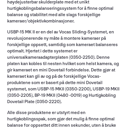
høydejusterbar skulderplate med et unikt
hurtigkoblingsbalanseringssystem for å finne optimal
balanse og stabilitet med alle slags forskjellige
kameraer/objektivkombinasjoner.
USBP-15 MK II er en del av Vocas Sliding-Systemet, en
revolusjonerende ny måte å montere kameraer på
forskjellige oppsett, samtidig som kameraet balanseres
optimalt. Hjertet i dette systemet er
universalkameraadapterplaten (0350-2250). Denne
platen kan kobles til nesten hvilket som helst kamera, og
gir kameraet en mini Dovetail forbindelse. Dette gjør at
kameraet kan gli av og på de forskjellige Vocas-
produktene som er basert på dette mini Dovetail
systemet, som USBP-15 MKII (0350-2200), USBP-19 MKII
(0350-2205), BP-19 MKII (0480 -0019) og Hurtigkobling
Dovetail Plate (0350-2220).
Alle disse produktene er utstyrt med en
hurtigkoblingsspak, som gjør det mulig å finne optimal
balanse for oppsettet ditt innen sekunder, uten å bruke