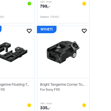
inkl. mva
799,-
159
Varenr
176160
Bright Tangerine Floating Top Plate
Bright Tangerine Corner Top Plate
 FX5
For Sony FX5
inkl. mva
335,-