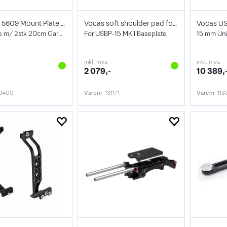
SmallRig 5609 Mount Plate Dual 15mm Rod
Vocas soft shoulder pad for USBP-15 MKII
Vocas US
Baseplate m/ 2stk 20cm Carbon ROD
For USBP-15 MKII Baseplate
inkl. mva
inkl. mva
2 079,-
10 389,
0400
Varenr
131171
Varenr
113