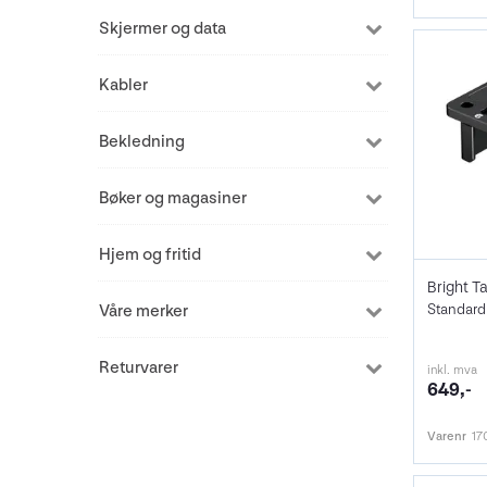
Skjermer og data
Kabler
Bekledning
Bøker og magasiner
Hjem og fritid
Standard
Våre merker
Returvarer
inkl. mva
649,-
Varenr
17