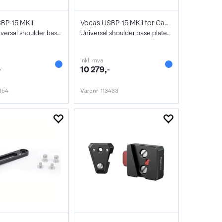
BP-15 MKII
Vocas USBP-15 MKII for Canon EOS C
15 mm Universal shoulder base plate
Universal shoulder base plate 15mm
inkl. mva
-
10 279,-
354
Varenr
113433