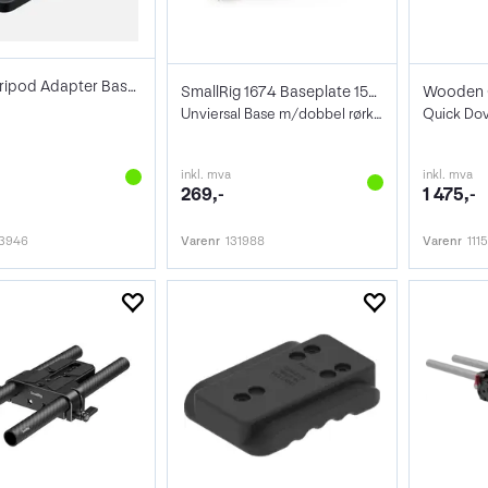
Canon Tripod Adapter Base TB-1
SmallRig 1674 Baseplate 15mm Rod Clamp
Unviersal Base m/dobbel rørklemme 15mm
Quick Dov
inkl. mva
inkl. mva
269,-
1 475,-
3946
Varenr
131988
Varenr
111