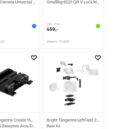
Wooden Camera Universal Offset Bracket
SmallRig 6021 QR V-Lock Mount Plate Kit
inkl. mva
459,-
021
Varenr
174698
Bright Tangerine Create 15mm Baseplate
Bright Tangerine LeftField 3 Canon C400
15mm LWS Baseplate Arca/DJI/Manfrotto
Base Kit