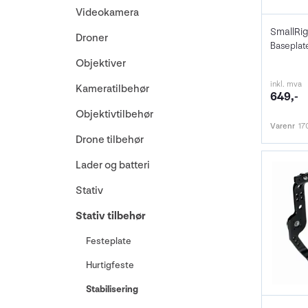
Videokamera
Droner
Objektiver
inkl. mva
Kameratilbehør
649,-
Objektivtilbehør
Varenr
17
Drone tilbehør
Lader og batteri
Stativ
Stativ tilbehør
Festeplate
Hurtigfeste
Stabilisering