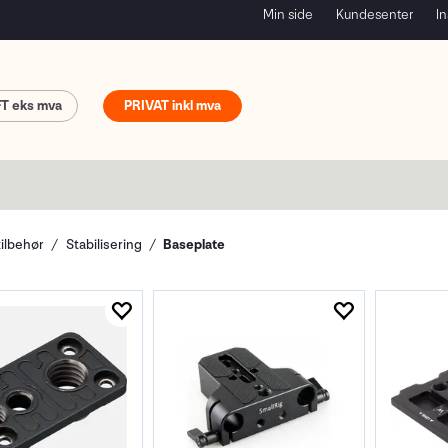
Min side
Kundesenter
In
FT
PRIVAT
tilbehør
Stabilisering
Baseplate