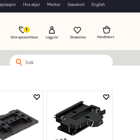
spirasjon
Hva skjer
Merker
Gavekort
English
1
Dine spesialtilbud
Logg inn