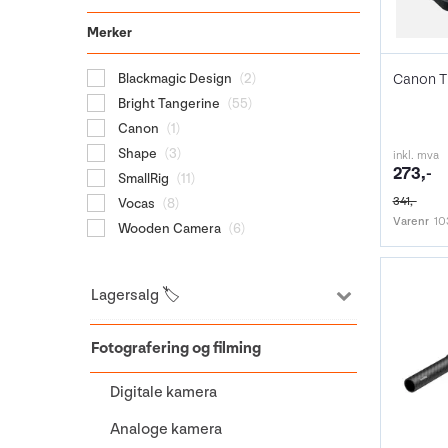
Merker
Blackmagic Design
(2)
Bright Tangerine
(55)
Canon
(1)
Shape
(3)
inkl. mva
273,-
SmallRig
(11)
341,-
Vocas
(8)
Varenr
10
Wooden Camera
(6)
Lagersalg 🏷️
Fotografering og filming
Digitale kamera
Analoge kamera