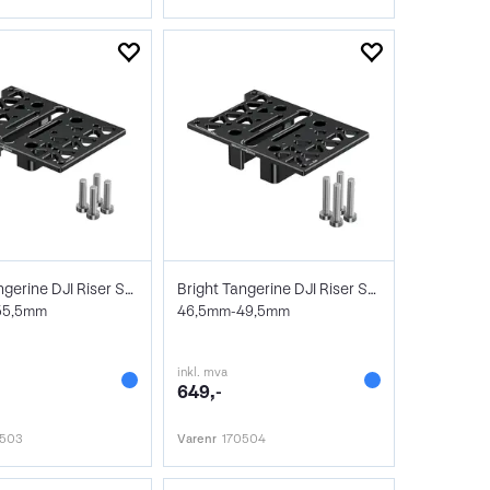
Bright Tangerine DJI Riser Shim
Bright Tangerine DJI Riser Shim
55,5mm
46,5mm-49,5mm
inkl. mva
649,-
0503
Varenr
170504