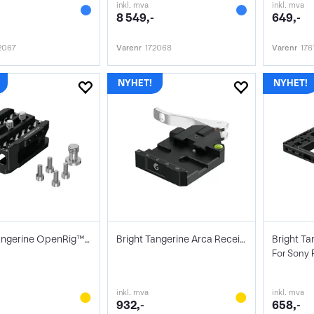
inkl. mva
inkl. mva
8 549,-
649,-
2067
Varenr
172068
Varenr
176
Bright Tangerine OpenRig™ Base Riser
Bright Tangerine Arca Receiver Mk III
For Sony
inkl. mva
inkl. mva
932,-
658,-