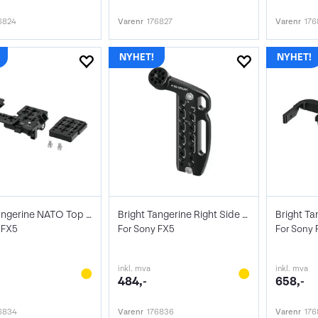
6824
Varenr
176827
Varenr
176
Bright Tangerine NATO Top Plate
Bright Tangerine Right Side Plate
 FX5
For Sony FX5
For Sony
inkl. mva
inkl. mva
484,-
658,-
6834
Varenr
176836
Varenr
176