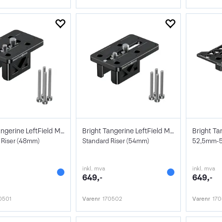
Bright Tangerine LeftField Mini
Bright Tangerine LeftField Mini
 Riser (48mm)
Standard Riser (54mm)
52,5mm-
inkl. mva
inkl. mva
649,-
649,-
0501
Varenr
170502
Varenr
17