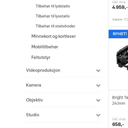
inkl. mva
Tilbehør til lydstativ
4 959,-
Tilbehør til lysstativ
Varenr
17
Tilbehør til stativhoder
Minnekort og kortleser
Mobiltilbehør
Feltutstyr
Videoproduksjon
Kamera
Objektiv
24,1mm
Studio
inkl. mva
658,-