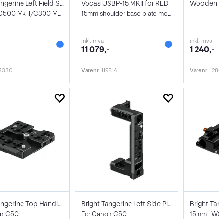
Bright Tangerine Left Field Side
Vocas USBP-15 MKII for RED
Plate Kit C500 Mk II/C300 Mk III
15mm shoulder base plate med VCT for RED
inkl. mva
inkl. mva
11 079,-
1 240,-
3330
Varenr
119814
Varenr
128
Bright Tangerine Top Handle Cheese Plate
Bright Tangerine Left Side Plate
on C50
For Canon C50