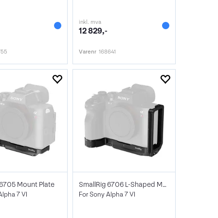
inkl. mva
12 829,-
755
Varenr
168641
 6705 Mount Plate
SmallRig 6706 L-Shaped Mount Plate
Alpha 7 VI
For Sony Alpha 7 VI