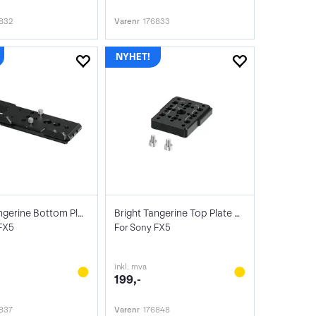
832
Varenr
176833
Bright Tangerine Bottom Plate
Bright Tangerine Top Plate Filler Piece
 FX5
For Sony FX5
inkl. mva
199,-
837
Varenr
176848