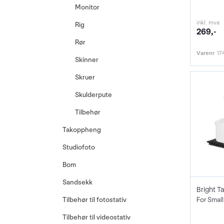
Monitor
inkl. mva
Rig
269,-
Rør
Varenr
17
Skinner
Skruer
Skulderpute
Tilbehør
Takoppheng
Studiofoto
Bom
Sandsekk
For Smal
Tilbehør til fotostativ
Tilbehør til videostativ