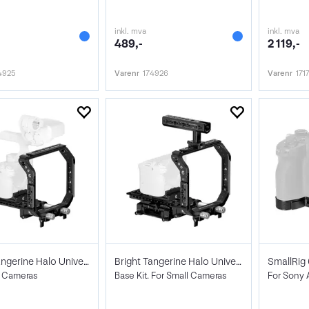
inkl. mva
inkl. mva
489,-
2 119,-
4925
Varenr
174926
Varenr
171
Bright Tangerine Halo Universal Base Kit
Bright Tangerine Halo Universal Advanced
SmallRig
l Cameras
Base Kit. For Small Cameras
For Sony 