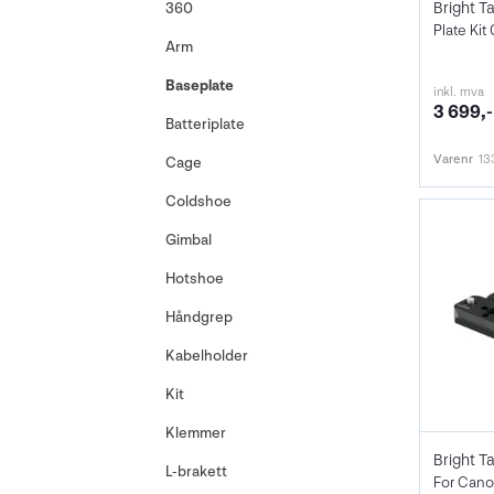
360
Arm
Baseplate
inkl. mva
3 699,-
Batteriplate
Varenr
13
Cage
Coldshoe
Gimbal
Hotshoe
Håndgrep
Kabelholder
Kit
Klemmer
L-brakett
For Can