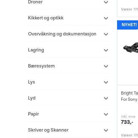
Droner
Varenr
17
Kikkert og optikk
Overvåkning og dokumentasjon
Lagring
Bæresystem
Lys
Lyd
For Sony
Papir
inkl. mva
733,-
Skriver og Skanner
Varenr
17