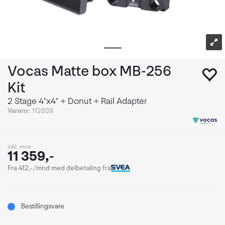
Vocas Matte box MB-256
Kit
2 Stage 4"x4" + Donut + Rail Adapter
Varenr:
112839
inkl. mva
11 359,-
Fra 412,-/mnd med delbetaling fra
Bestillingsvare