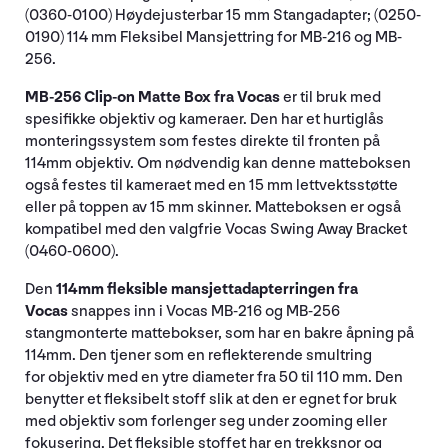
(0360-0100) Høydejusterbar 15 mm Stangadapter; (0250-
0190) 114 mm Fleksibel Mansjettring for MB-216 og MB-
256.
MB-256 Clip-on Matte Box fra Vocas
er til bruk med
spesifikke objektiv og kameraer. Den har et hurtiglås
monteringssystem som festes direkte til fronten på
114mm objektiv. Om nødvendig kan denne matteboksen
også festes til kameraet med en 15 mm lettvektsstøtte
eller på toppen av 15 mm skinner. Matteboksen er også
kompatibel med den valgfrie Vocas Swing Away Bracket
(0460-0600).
Den
114mm fleksible mansjettadapterringen fra
Vocas
snappes inn i Vocas MB-216 og MB-256
stangmonterte mattebokser, som har en bakre åpning på
114mm. Den tjener som en reflekterende smultring
for objektiv med en ytre diameter fra 50 til 110 mm. Den
benytter et fleksibelt stoff slik at den er egnet for bruk
med objektiv som forlenger seg under zooming eller
fokusering. Det fleksible stoffet har en trekksnor og